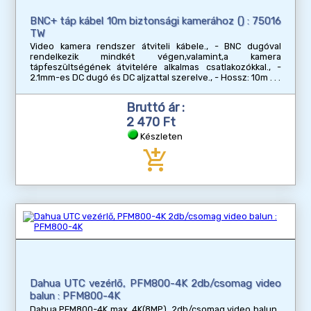
BNC+ táp kábel 10m biztonsági kamerához () : 75016
TW
Video kamera rendszer átviteli kábele., - BNC dugóval
rendelkezik mindkét végen,valamint,a kamera
tápfeszültségének átvitelére alkalmas csatlakozókkal., -
2.1mm-es DC dugó és DC aljzattal szerelve., - Hossz: 10m
Bruttó ár :
2 470 Ft
Készleten
add_shopping_cart
Dahua UTC vezérlő, PFM800-4K 2db/csomag video
balun : PFM800-4K
Dahua PFM800-4K max. 4K(8MP), 2db/csomag video balun