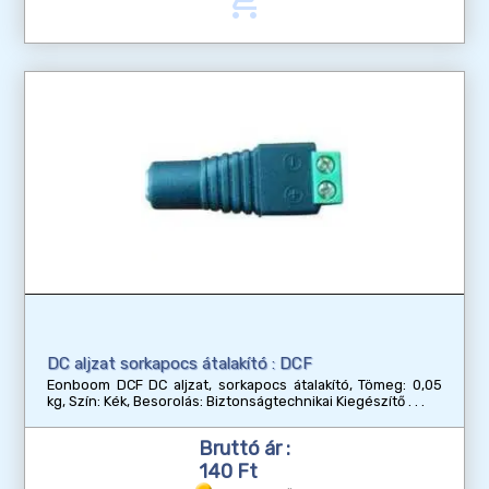
add_shopping_cart
DC aljzat sorkapocs átalakító : DCF
Eonboom DCF DC aljzat, sorkapocs átalakító, Tömeg: 0,05
kg, Szín: Kék, Besorolás: Biztonságtechnikai Kiegészítő
Bruttó ár :
140 Ft