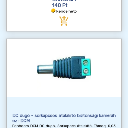
140 Ft
Rendelhető
add_shopping_cart
DC dugó - sorkapcsos átalakító biztonsági kameráh
oz : DCM
Eonboom DCM DC dugó, Sorkapocs átalakító, Tömeg: 0,05