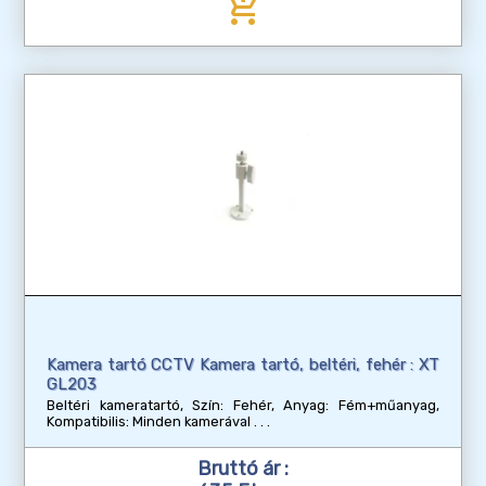
add_shopping_cart
Kamera tartó CCTV Kamera tartó, beltéri, fehér : XT
GL203
Beltéri kameratartó, Szín: Fehér, Anyag: Fém+műanyag,
Kompatibilis: Minden kamerával
Bruttó ár :