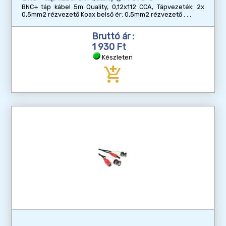
BNC+ táp kábel 5m Quality, 0,12x112 CCA, Tápvezeték: 2x
0,5mm2 rézvezető Koax belső ér: 0,5mm2 rézvezető
Bruttó ár :
1 930 Ft
Készleten
add_shopping_cart