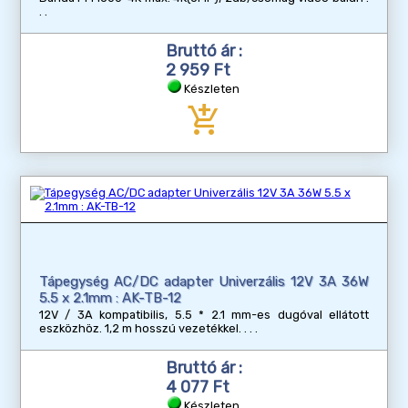
Bruttó ár :
2 959 Ft
Készleten
add_shopping_cart
Tápegység AC/DC adapter Univerzális 12V 3A 36W
5.5 x 2.1mm : AK-TB-12
12V / 3A kompatibilis, 5.5 * 2.1 mm-es dugóval ellátott
eszközhöz. 1,2 m hosszú vezetékkel.
Bruttó ár :
4 077 Ft
Készleten