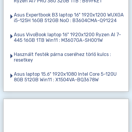
Ryzen AI7 PRO 360 32GB 1TB : B69FKET
Asus Expertbook B3 laptop 16" 1920x1200 WUXGA
i5-125H 16GB 512GB NoO : B3604CMA-Q91224
Asus VivoBook laptop 16" 1920x1200 Ryzen AI 7-
445 16GB 1TB Win11 : M3607GA-SH001W
Használt festék párna cseréhez törlő kulcs :
resetkey
Asus laptop 15.6" 1920x1080 Intel Core 5-120U
8GB 512GB Win11 : X1504VA-BQ3678W