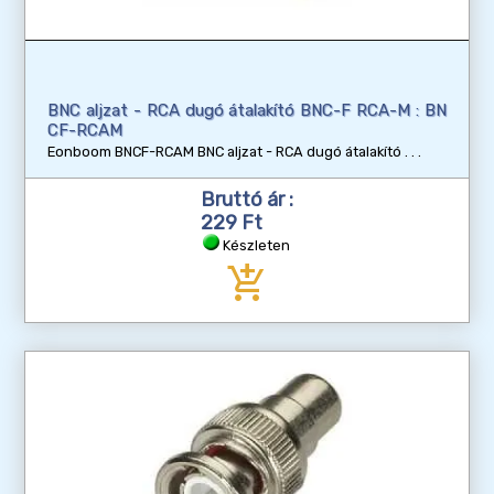
BNC aljzat - RCA dugó átalakító BNC-F RCA-M : BN
CF-RCAM
Eonboom BNCF-RCAM BNC aljzat - RCA dugó átalakító
Bruttó ár :
229 Ft
Készleten
add_shopping_cart