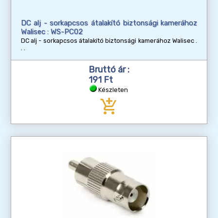
DC alj - sorkapcsos átalakító biztonsági kamerához
Walisec : WS-PC02
DC alj - sorkapcsos átalakító biztonsági kamerához Walisec
Bruttó ár :
191 Ft
Készleten
add_shopping_cart