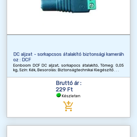
DC aljzat - sorkapcsos átalakító biztonsági kameráh
oz : DCF
Eonboom DCF DC aljzat, sorkapocs átalakító, Tömeg: 0,05
kg, Szín: Kék, Besorolás: Biztonságtechnikai Kiegészítő
Bruttó ár :
229 Ft
Készleten
add_shopping_cart