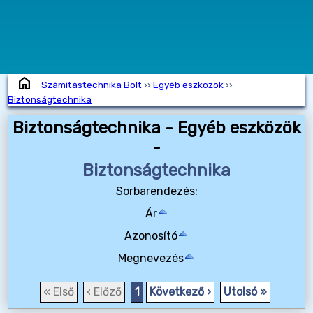
home
Számítástechnika Bolt
››
Egyéb eszközök
››
Biztonságtechnika
Biztonságtechnika - Egyéb eszközök
-
Biztonságtechnika
Sorbarendezés:
Ár
Azonosító
Megnevezés
« Első
‹ Előző
1
Következő ›
Utolsó »