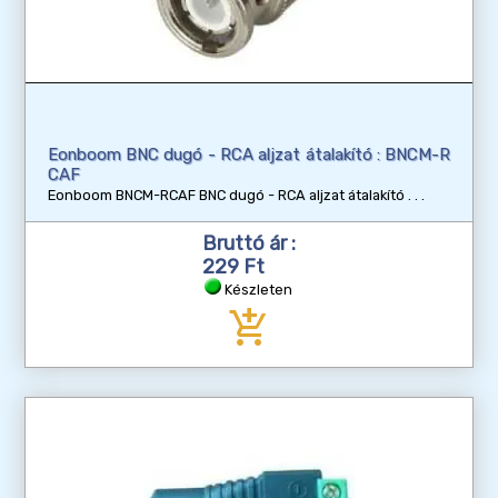
Eonboom BNC dugó - RCA aljzat átalakító : BNCM-R
CAF
Eonboom BNCM-RCAF BNC dugó - RCA aljzat átalakító
Bruttó ár :
229 Ft
Készleten
add_shopping_cart