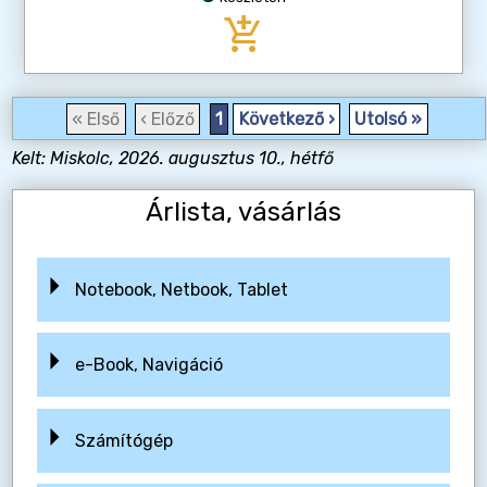
add_shopping_cart
« Első
‹ Előző
1
Következő ›
Utolsó »
Kelt: Miskolc, 2026. augusztus 10., hétfő
Árlista, vásárlás
Notebook, Netbook, Tablet
e-Book, Navigáció
Számítógép