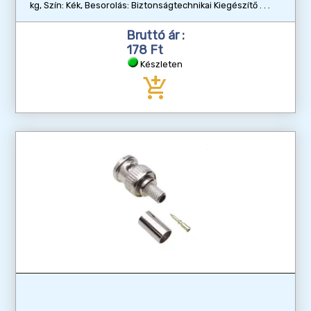
kg, Szín: Kék, Besorolás: Biztonságtechnikai Kiegészítő
Bruttó ár :
178 Ft
Készleten
add_shopping_cart