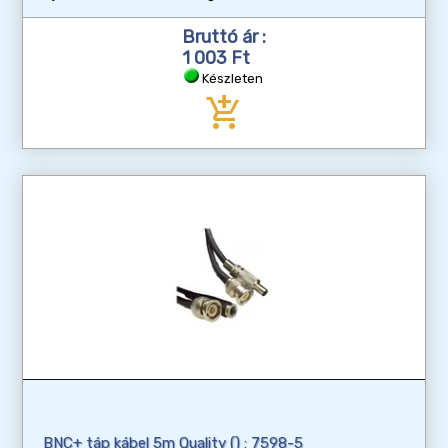
Bruttó ár :
1 003 Ft
Készleten
add_shopping_cart
BNC+ táp kábel 5m Quality () : 7598-5