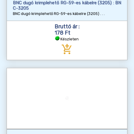
BNC dugó krimplehető RG-59-es kábelre (3205) : BN
C-3205
BNC dugó krimplehető RG-59-es kábelre (3205)
Bruttó ár :
178 Ft
Készleten
add_shopping_cart