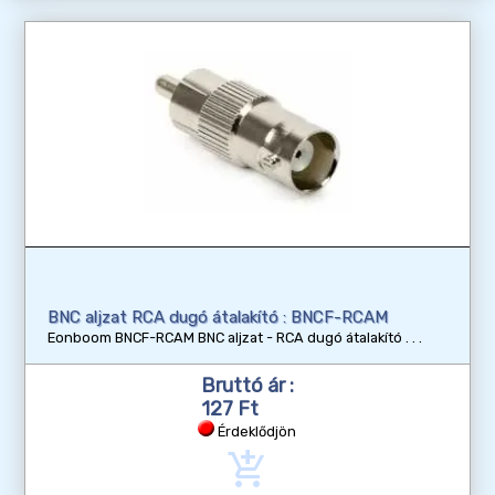
BNC aljzat RCA dugó átalakító : BNCF-RCAM
Eonboom BNCF-RCAM BNC aljzat - RCA dugó átalakító
Bruttó ár :
127 Ft
Érdeklődjön
add_shopping_cart