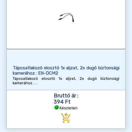
Tápcsatlakozó elosztó 1x aljzat, 2x dugó biztonsági
kamerához : EN-DCM2
Tápcsatlakozó elosztó 1x aljzat, 2x dugó biztonsági
kamerához
Bruttó ár :
394 Ft
Készleten
add_shopping_cart