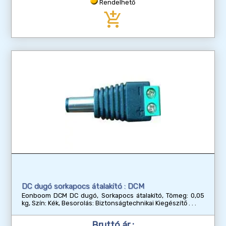
Rendelhető
add_shopping_cart
DC dugó sorkapocs átalakító : DCM
Eonboom DCM DC dugó, Sorkapocs átalakító, Tömeg: 0,05
kg, Szín: Kék, Besorolás: Biztonságtechnikai Kiegészítő
Bruttó ár :