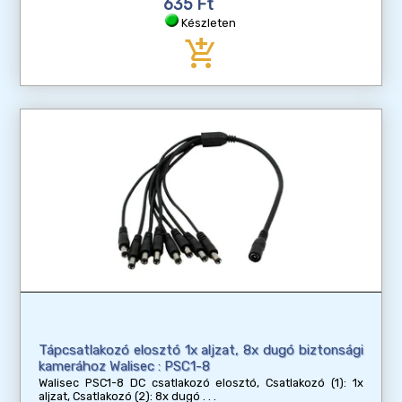
635 Ft
Készleten
add_shopping_cart
Tápcsatlakozó elosztó 1x aljzat, 8x dugó biztonsági
kamerához Walisec : PSC1-8
Walisec PSC1-8 DC csatlakozó elosztó, Csatlakozó (1): 1x
aljzat, Csatlakozó (2): 8x dugó