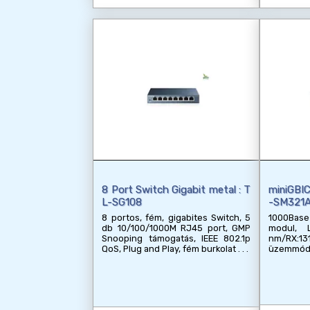
8 Port Switch Gigabit metal : T
miniGBI
L-SG108
-SM321
8 portos, fém, gigabites Switch, 5
1000Base
db 10/100/1000M RJ45 port, GMP
modul, L
Snooping támogatás, IEEE 802.1p
nm/RX:
QoS, Plug and Play, fém burkolat
üzemmód,