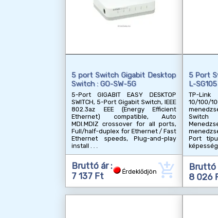
5 port Switch Gigabit Desktop
5 Port S
Switch : GO-SW-5G
L-SG105
5-Port GIGABIT EASY DESKTOP
TP-Lin
SWITCH, 5-Port Gigabit Switch, IEEE
10/100
802.3az EEE (Energy Efficient
menedzse
Ethernet) compatible, Auto
Switch
MDI.MDIZ crossover for all ports,
Mened
Full/half-duplex for Ethernet / Fast
menedzse
Ethernet speeds, Plug-and-play
Port típ
install
képesség
add_shopping_cart
Bruttó ár :
Bruttó 
Érdeklődjön
7 137 Ft
8 026 