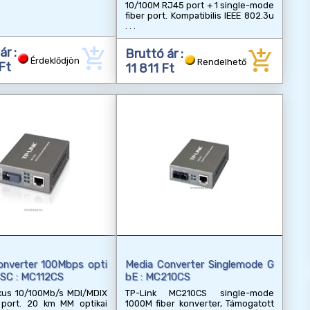
10/100M RJ45 port + 1 single-mode
fiber port. Kompatibilis IEEE 802.3u
add_shopping_cart
add_shopping_cart
ár :
Bruttó ár :
Érdeklődjön
Rendelhető
Ft
11 811 Ft
onverter 100Mbps opti
Media Converter Singlemode G
-SC : MC112CS
bE : MC210CS
kus 10/100Mb/s MDI/MDIX
TP-Link MC210CS single-mode
 port. 20 km MM optikai
1000M fiber konverter, Támogatott