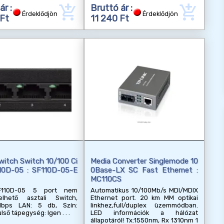
add_shopping_cart
add_shopping_cart
ár :
Bruttó ár :
Érdeklődjön
Érdeklődjön
 Ft
11 240 Ft
witch Switch 10/100 Ci
Media Converter Singlemode 10
10D-05 : SF110D-05-E
0Base-LX SC Fast Ethernet :
MC110CS
F110D-05 5 port nem
Automatikus 10/100Mb/s MDI/MDIX
lhető asztali Switch,
Ethernet port. 20 km MM optikai
Mbps LAN: 5 db, Szín:
linkhez,full/duplex üzemmódban.
ülső tápegység: Igen
LED információk a hálózat
állapotáról! Tx:1550nm, Rx 1310nm 1