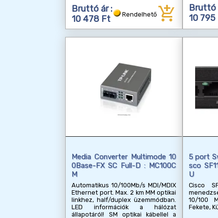
add_shopping_cart
Bruttó 
Bruttó ár :
Rendelhető
10 795
10 478 Ft
Media Converter Multimode 10
5 port S
0Base-FX SC Full-D : MC100C
sco SF1
M
U
Automatikus 10/100Mb/s MDI/MDIX
Cisco S
Ethernet port. Max. 2 km MM optikai
menedzse
linkhez, half/duplex üzemmódban.
10/100 
LED információk a hálózat
Fekete, K
állapotáról! SM optikai kábellel a