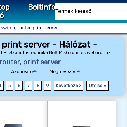
top
Bolt
Info
ió
›
switch, router, print server
 print server - Hálózat -
zat - : Számítástechnika Bolt Miskolcon és webáruház
router, print server
Azonosító
Megnevezés
4
5
6
7
8
9
Következő ›
Utolsó »