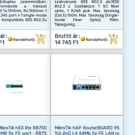
full/duplex üzemmódban.
szabványok: IEEE 802.3 ab/IEEE
formációk a hálózat
802.3 z. Csatlakozó: 1 SC fiber
l! Tx:1310nm, Rx 1550nm. 1
optic, 1 RJ45 jack. Max. távolság
J45 port + 1 single-mode
(Cat.5):100m. Max. távolság (Single-
. Kompatibilis IEEE 802.3u
mode Fiber Optic): 15km.
Tápegység.
add_shopping_cart
add_shopping_cart
ár :
Bruttó ár :
Rendelhető
Rendelhető
Ft
14 745 Ft
ikroTik hEX lite RB750
MikroTik hAP RouterBOARD 95
4MB 5x FE port : RB75
1Ui-2nD L4 64Mb 5x FE LAN ro