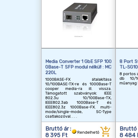
Media Converter 1 GbE SFP 100
8 Port S
0Base-T SFP modul nélkül! : MC
TL-SG1
220L
8 portos a
db 10/1
1000BASE-FX átalakítása
műanyag b
10/100BASE-TX-re és 1000Base-T
cooper media-ra ill. vissza.
Támogatott szabványok: IEEE
802.3u 10/100Base-TX,
IEEE802.3ab 1000Base-T és
IEEE802.3z 1000Base-FX. multi-
mode/single-mode, SC-Type
csatlakozóval.
add_shopping_cart
Bruttó ár :
Bruttó 
Rendelhető
8 395 Ft
8 484 