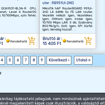
uter : RB951UI-2ND
QCA9531-BL3A-R CPU,
MikroTik hAP RouterBOARD 951Ui-
net, Level 4 RouterOS
2nD L4 64Mb 5x FE LAN router,
 10/100Mbps, szín: fehér,
Vezeték nélküli: Igen, Vezetékes:
Igen, Otthoni: Igen, Irodai: Igen,
10/100 Mbps LAN: 5 db, Szabvány:
802.11b/g/n, QoS: Igen, SPI tűzfal:
Igen, Vendég hozzáf
add_shopping_cart
add_shopping_cart
ár :
Bruttó ár :
Rendelhető
Rendelhető
Ft
15 405 Ft
4
5
6
7
8
9
Következő ›
Utolsó »
k
zárólag tájékoztató jellegűek, nem minősülnek ajánlattételn
knél megjelenített képek csak illusztrációk, a valóságtól el