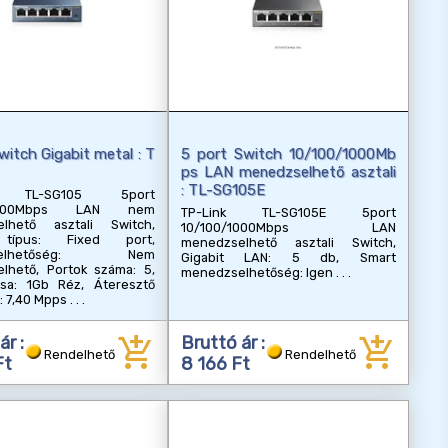
witch Gigabit metal : T
5 port Switch 10/100/1000Mb
ps LAN menedzselhető asztali
: TL-SG105E
k TL-SG105 5port
/1000Mbps LAN nem
TP-Link TL-SG105E 5port
lhető asztali Switch,
10/100/1000Mbps LAN
 típus: Fixed port,
menedzselhető asztali Switch,
zselhetőség: Nem
Gigabit LAN: 5 db, Smart
lhető, Portok száma: 5,
menedzselhetőség: Igen
usa: 1Gb Réz, Áteresztő
: 7,40 Mpps
add_shopping_cart
add_shopping_cart
ár :
Bruttó ár :
Rendelhető
Rendelhető
Ft
8 166 Ft