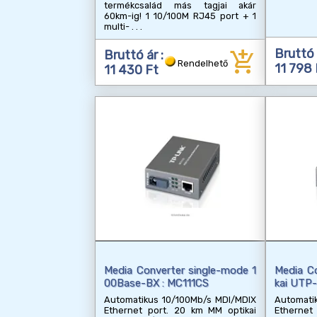
termékcsalád más tagjai akár
60km-ig! 1 10/100M RJ45 port + 1
multi-
add_shopping_cart
Bruttó 
Bruttó ár :
Rendelhető
11 798 
11 430 Ft
Media Converter single-mode 1
Media C
00Base-BX : MC111CS
kai UTP
Automatikus 10/100Mb/s MDI/MDIX
Automati
Ethernet port. 20 km MM optikai
Ethernet