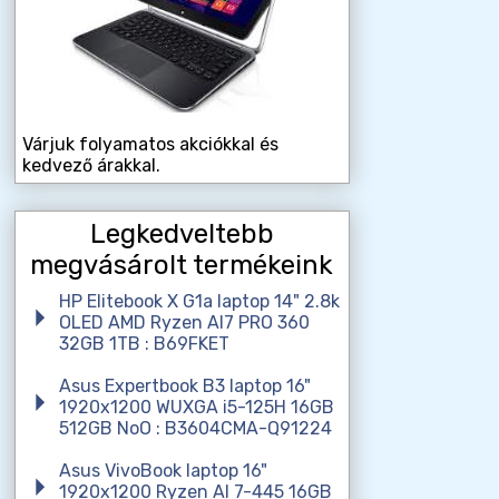
Várjuk folyamatos akciókkal és
kedvező árakkal.
Legkedveltebb
megvásárolt termékeink
HP Elitebook X G1a laptop 14" 2.8k
OLED AMD Ryzen AI7 PRO 360
32GB 1TB : B69FKET
Asus Expertbook B3 laptop 16"
1920x1200 WUXGA i5-125H 16GB
512GB NoO : B3604CMA-Q91224
Asus VivoBook laptop 16"
1920x1200 Ryzen AI 7-445 16GB