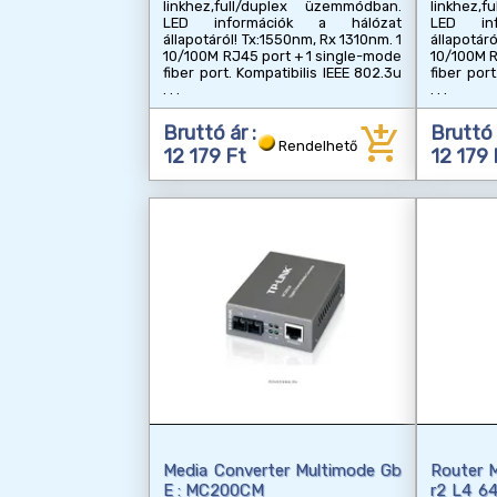
linkhez,full/duplex üzemmódban.
linkhez,
LED információk a hálózat
LED in
állapotáról! Tx:1550nm, Rx 1310nm. 1
állapotáró
10/100M RJ45 port + 1 single-mode
10/100M R
fiber port. Kompatibilis IEEE 802.3u
fiber port
add_shopping_cart
Bruttó ár :
Bruttó 
Rendelhető
12 179 Ft
12 179 
Media Converter Multimode Gb
Router M
E : MC200CM
r2 L4 6