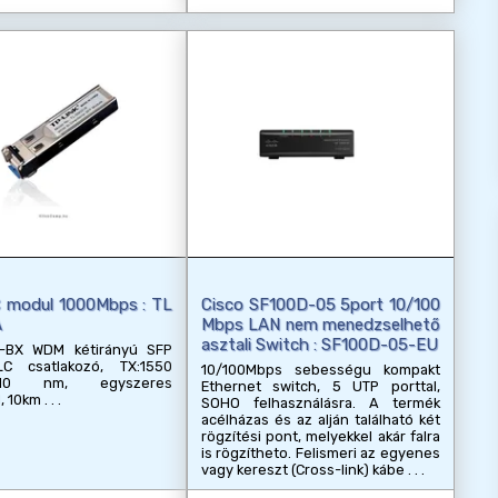
C modul 1000Mbps : TL
Cisco SF100D-05 5port 10/100
A
Mbps LAN nem menedzselhető
asztali Switch : SF100D-05-EU
-BX WDM kétirányú SFP
C csatlakozó, TX:1550
10/100Mbps sebességu kompakt
1310 nm, egyszeres
Ethernet switch, 5 UTP porttal,
 10km
SOHO felhasználásra. A termék
acélházas és az alján található két
rögzítési pont, melyekkel akár falra
is rögzítheto. Felismeri az egyenes
vagy kereszt (Cross-link) kábe