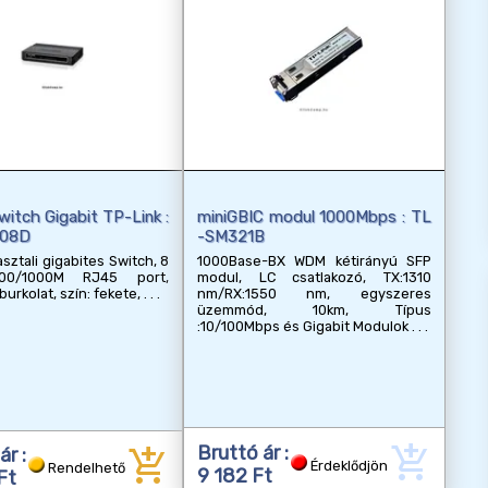
witch Gigabit TP-Link :
miniGBIC modul 1000Mbps : TL
008D
-SM321B
sztali gigabites Switch, 8
1000Base-BX WDM kétirányú SFP
00/1000M RJ45 port,
modul, LC csatlakozó, TX:1310
urkolat, szín: fekete,
nm/RX:1550 nm, egyszeres
üzemmód, 10km, Típus
:10/100Mbps és Gigabit Modulok
add_shopping_cart
add_shopping_cart
Bruttó ár :
ár :
Érdeklődjön
Rendelhető
9 182 Ft
Ft