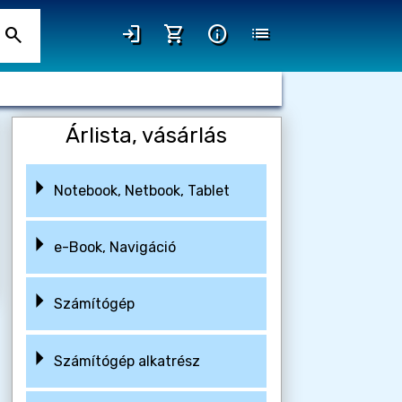
login
shopping_cart
info
list
search
Árlista, vásárlás
Notebook, Netbook, Tablet
e-Book, Navigáció
Számítógép
Számítógép alkatrész