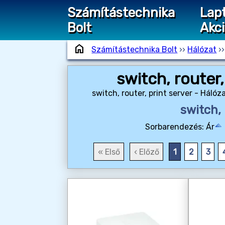
Számítástechnika
Lap
Bolt
Akc
home
Számítástechnika Bolt
››
Hálózat
›
switch, router,
switch, router, print server - Háló
switch, 
Sorbarendezés:
Ár
« Első
‹ Előző
1
2
3