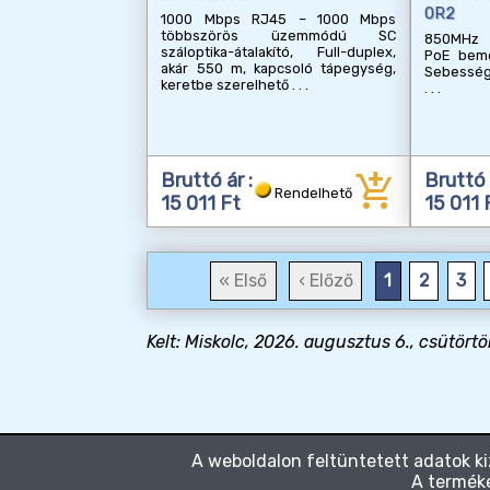
0R2
1000 Mbps RJ45 – 1000 Mbps
többszörös üzemmódú SC
850MHz 
száloptika-átalakító, Full-duplex,
PoE beme
akár 550 m, kapcsoló tápegység,
Sebesség:
keretbe szerelhető
add_shopping_cart
Bruttó ár :
Bruttó 
Rendelhető
15 011 Ft
15 011 
« Első
‹ Előző
1
2
3
Kelt: Miskolc, 2026. augusztus 6., csütörtö
A weboldalon feltüntetett adatok ki
A terméke