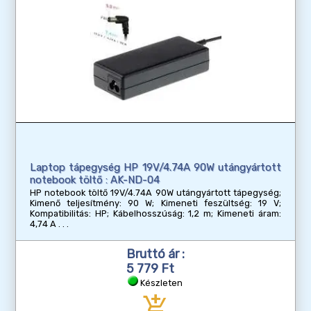
Laptop tápegység HP 19V/4.74A 90W utángyártott
notebook töltő : AK-ND-04
HP notebook töltő 19V/4.74A 90W utángyártott tápegység;
Kimenő teljesítmény: 90 W; Kimeneti feszültség: 19 V;
Kompatibilitás: HP; Kábelhosszúság: 1,2 m; Kimeneti áram:
4,74 A
Bruttó ár :
5 779 Ft
Készleten
add_shopping_cart