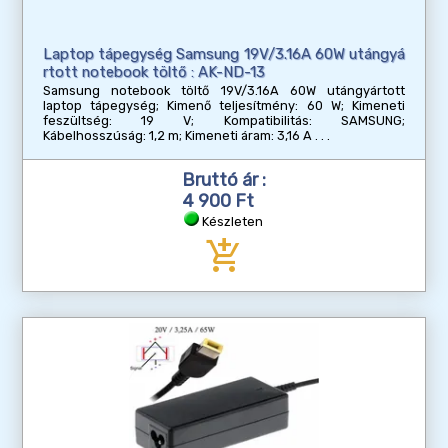
Laptop tápegység Samsung 19V/3.16A 60W utángyá
rtott notebook töltő : AK-ND-13
Samsung notebook töltő 19V/3.16A 60W utángyártott
laptop tápegység; Kimenő teljesítmény: 60 W; Kimeneti
feszültség: 19 V; Kompatibilitás: SAMSUNG;
Kábelhosszúság: 1,2 m; Kimeneti áram: 3,16 A
Bruttó ár :
4 900 Ft
Készleten
add_shopping_cart