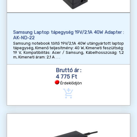
Samsung Laptop tápegység 19V/2.1A 40W Adapter :
AK-ND-22
Samsung notebook töltő 19V/2,1A 40W utángyártott laptop
tápegység, Kimenő teljesítmény: 40 W, Kimeneti feszültség:
19 V, Kompatibilitás: Acer / Samsung, Kábelhosszúság: 1,2
m, Kimeneti áram: 2,1 A
Bruttó ár :
4 775 Ft
Érdeklődjön
add_shopping_cart