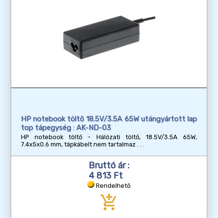
HP notebook töltő 18.5V/3.5A 65W utángyártott lap
top tápegység : AK-ND-03
HP notebook töltő - Hálózati töltő, 18.5V/3.5A 65W,
7.4x5x0.6 mm, tápkábelt nem tartalmaz
Bruttó ár :
4 813 Ft
Rendelhető
add_shopping_cart