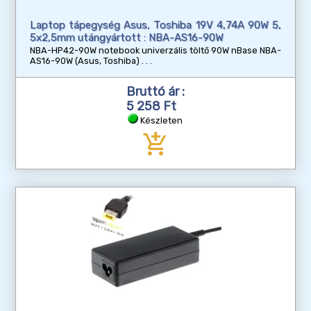
Laptop tápegység Asus, Toshiba 19V 4,74A 90W 5,
5x2,5mm utángyártott : NBA-AS16-90W
NBA-HP42-90W notebook univerzális töltő 90W nBase NBA-
AS16-90W (Asus, Toshiba)
Bruttó ár :
5 258 Ft
Készleten
add_shopping_cart