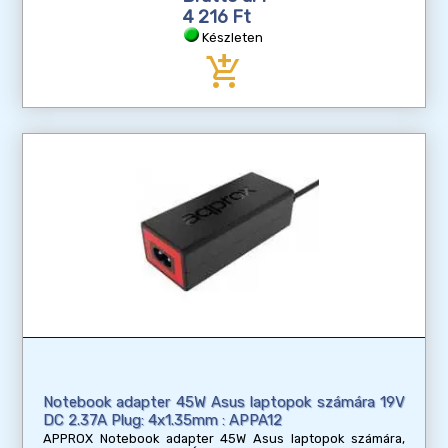
4 216 Ft
Készleten
add_shopping_cart
Notebook adapter 45W Asus laptopok számára 19V
DC 2.37A Plug: 4x1.35mm : APPA12
APPROX Notebook adapter 45W Asus laptopok számára,