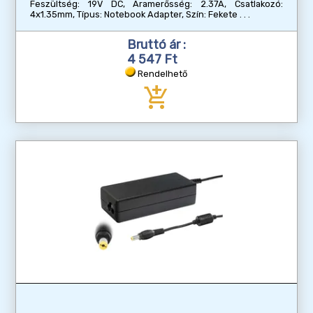
Feszültség: 19V DC, Áramerősség: 2.37A, Csatlakozó:
4x1.35mm, Típus: Notebook Adapter, Szín: Fekete
Bruttó ár :
4 547 Ft
Rendelhető
add_shopping_cart