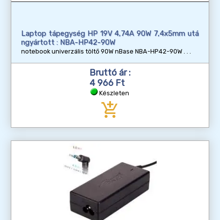
Laptop tápegység HP 19V 4,74A 90W 7,4x5mm utá
ngyártott : NBA-HP42-90W
notebook univerzális töltő 90W nBase NBA-HP42-90W
Bruttó ár :
4 966 Ft
Készleten
add_shopping_cart