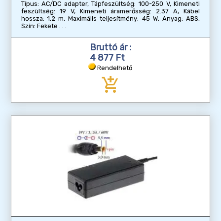
Típus: AC/DC adapter, Tápfeszültség: 100-250 V, Kimeneti
feszültség: 19 V, Kimeneti áramerősség: 2.37 A, Kábel
hossza: 1.2 m, Maximális teljesítmény: 45 W, Anyag: ABS,
Szín: Fekete
Bruttó ár :
4 877 Ft
Rendelhető
add_shopping_cart