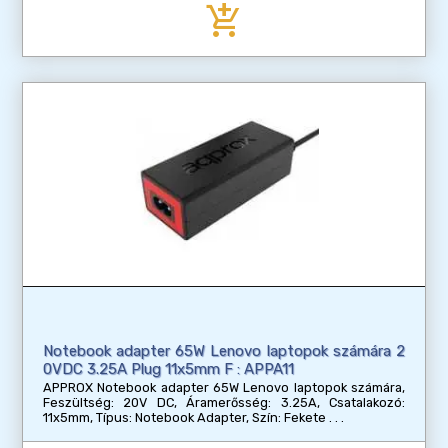
add_shopping_cart
Notebook adapter 65W Lenovo laptopok számára 2
0VDC 3.25A Plug 11x5mm F : APPA11
APPROX Notebook adapter 65W Lenovo laptopok számára,
Feszültség: 20V DC, Áramerősség: 3.25A, Csatalakozó:
11x5mm, Típus: Notebook Adapter, Szín: Fekete