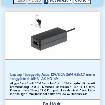
« Első
‹ Előző
1
Következő ›
Utolsó »
Laptop tápegység Asus 12V/3.0A 36W 4.8x1.7 mm u
tángyártott töltő : AK-ND-49
Akyga AK-ND-49 36W Asus hálózati töltő adapter, Kimeneti
áramerősség: 3.0 A, Kimeneti csatlakozó: 4.8 x 1.7 mm,
Kimeneti feszültség: 12 V, Kompatibilis valamivel: Asus, Lágy
indítás: Igen, Maximális teljesítmény: 36 W, Mechanikus
Bruttó ár :