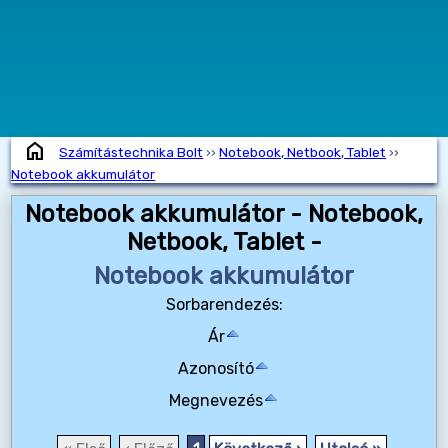
home
Számítástechnika Bolt
››
Notebook, Netbook, Tablet
››
Notebook akkumulátor
Notebook akkumulátor - Notebook,
Netbook, Tablet -
Notebook akkumulátor
Sorbarendezés:
Ár
Azonosító
Megnevezés