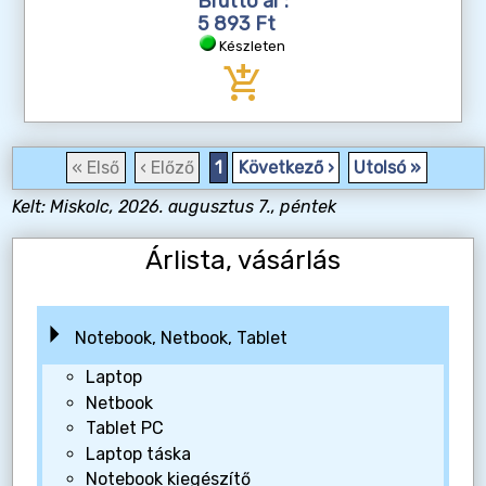
Bruttó ár :
5 893 Ft
Készleten
add_shopping_cart
« Első
‹ Előző
1
Következő ›
Utolsó »
Kelt: Miskolc, 2026. augusztus 7., péntek
Árlista, vásárlás
Notebook, Netbook, Tablet
Laptop
Netbook
Tablet PC
Laptop táska
Notebook kiegészítő