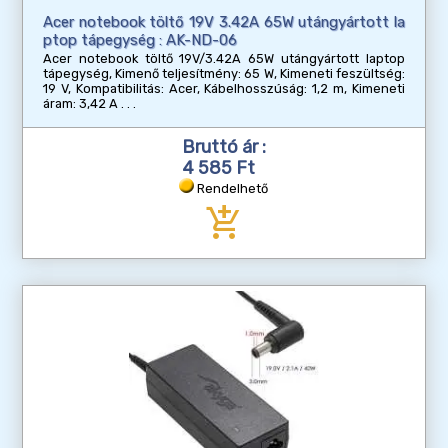
Acer notebook töltő 19V 3.42A 65W utángyártott la
ptop tápegység : AK-ND-06
Acer notebook töltő 19V/3.42A 65W utángyártott laptop
tápegység, Kimenő teljesítmény: 65 W, Kimeneti feszültség:
19 V, Kompatibilitás: Acer, Kábelhosszúság: 1,2 m, Kimeneti
áram: 3,42 A
Bruttó ár :
4 585 Ft
Rendelhető
add_shopping_cart