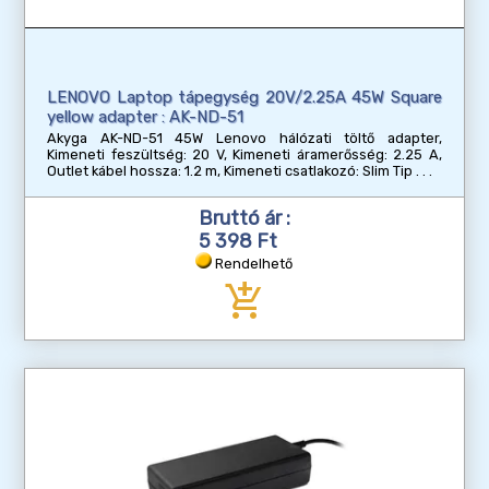
LENOVO Laptop tápegység 20V/2.25A 45W Square
yellow adapter : AK-ND-51
Akyga AK-ND-51 45W Lenovo hálózati töltő adapter,
Kimeneti feszültség: 20 V, Kimeneti áramerősség: 2.25 A,
Outlet kábel hossza: 1.2 m, Kimeneti csatlakozó: Slim Tip
Bruttó ár :
5 398 Ft
Rendelhető
add_shopping_cart