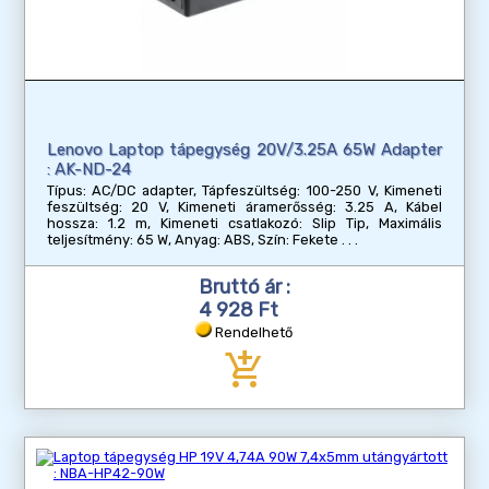
Lenovo Laptop tápegység 20V/3.25A 65W Adapter
: AK-ND-24
Típus: AC/DC adapter, Tápfeszültség: 100-250 V, Kimeneti
feszültség: 20 V, Kimeneti áramerősség: 3.25 A, Kábel
hossza: 1.2 m, Kimeneti csatlakozó: Slip Tip, Maximális
teljesítmény: 65 W, Anyag: ABS, Szín: Fekete
Bruttó ár :
4 928 Ft
Rendelhető
add_shopping_cart