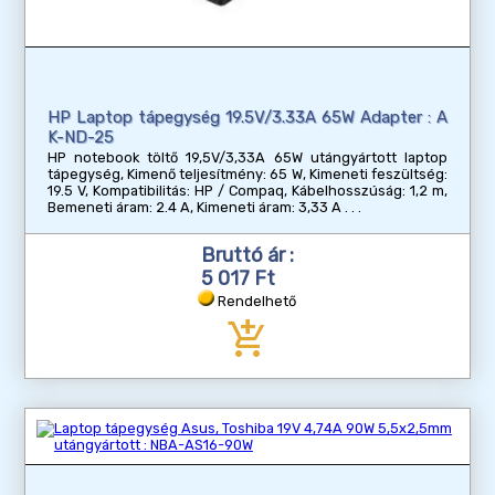
HP Laptop tápegység 19.5V/3.33A 65W Adapter : A
K-ND-25
HP notebook töltő 19,5V/3,33A 65W utángyártott laptop
tápegység, Kimenő teljesítmény: 65 W, Kimeneti feszültség:
19.5 V, Kompatibilitás: HP / Compaq, Kábelhosszúság: 1,2 m,
Bemeneti áram: 2.4 A, Kimeneti áram: 3,33 A
Bruttó ár :
5 017 Ft
Rendelhető
add_shopping_cart