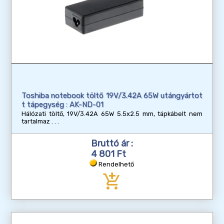
Toshiba notebook töltő 19V/3.42A 65W utángyártot
t tápegység : AK-ND-01
Hálózati töltő, 19V/3.42A 65W 5.5x2.5 mm, tápkábelt nem
tartalmaz
Bruttó ár :
4 801 Ft
Rendelhető
add_shopping_cart