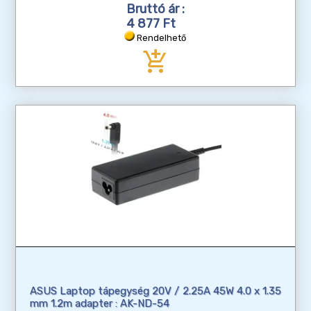
Bruttó ár :
4 877 Ft
Rendelhető
add_shopping_cart
ASUS Laptop tápegység 20V / 2.25A 45W 4.0 x 1.35
mm 1.2m adapter : AK-ND-54