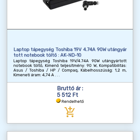
Laptop tápegység Toshiba 19V 4.74A 90W utángyár
tott notebook töltő : AK-ND-10
Laptop tápegység Toshiba 19V/4.74A 90W utángyártott
notebook töltő, Kimenő teljesítmény: 90 W, Kompatibilitás:
Asus / Toshiba / HP / Compaq, Kábelhosszúság: 1,2 m,
Kimeneti áram: 4,74 A
Bruttó ár :
5 512 Ft
Rendelhető
add_shopping_cart