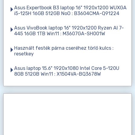
Asus Expertbook B3 laptop 16" 1920x1200 WUXGA
i5-125H 16GB 512GB NoO : B3604CMA-Q91224
Asus VivoBook laptop 16" 1920x1200 Ryzen AI 7-
445 16GB 1TB Win11 : M3607GA-SH001W
Használt festék párna cseréhez törlő kulcs :
resetkey
Asus laptop 15.6" 1920x1080 Intel Core 5-120U
8GB 512GB Win11 : X1504VA-BQ3678W