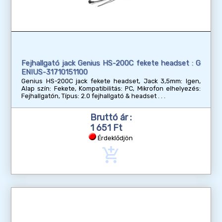
Fejhallgató jack Genius HS-200C fekete headset : G
ENIUS-31710151100
Genius HS-200C jack fekete headset, Jack 3,5mm: Igen,
Alap szín: Fekete, Kompatibilitás: PC, Mikrofon elhelyezés:
Fejhallgatón, Típus: 2.0 fejhallgató & headset
Bruttó ár :
1 651 Ft
Érdeklődjön
add_shopping_cart