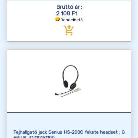
Bruttó ár :
2 108 Ft
Rendelhető
add_shopping_cart
Fejhallgató jack Genius HS-200C fekete headset : G
ENIUS-31710151100