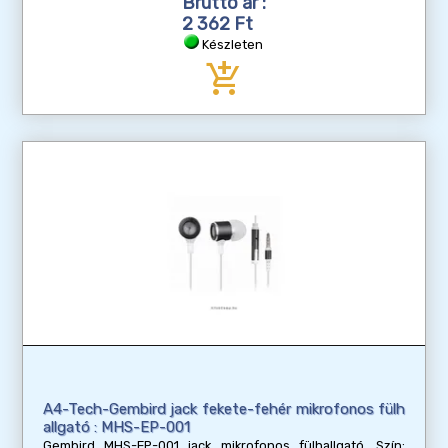
Bruttó ár :
2 362 Ft
Készleten
add_shopping_cart
A4-Tech-Gembird jack fekete-fehér mikrofonos fülh
allgató : MHS-EP-001
Gembird MHS-EP-001 jack mikrofonos fülhallgató, Szín: