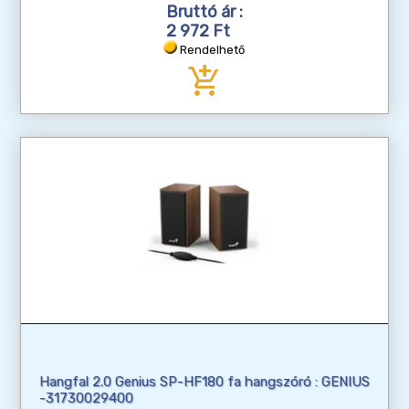
Bruttó ár :
2 972 Ft
Rendelhető
add_shopping_cart
Hangfal 2.0 Genius SP-HF180 fa hangszóró : GENIUS
-31730029400