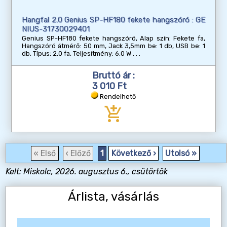
Hangfal 2.0 Genius SP-HF180 fekete hangszóró : GE
NIUS-31730029401
Genius SP-HF180 fekete hangszóró, Alap szín: Fekete fa,
Hangszóró átmérő: 50 mm, Jack 3,5mm be: 1 db, USB be: 1
db, Típus: 2.0 fa, Teljesítmény: 6,0 W
Bruttó ár :
3 010 Ft
Rendelhető
add_shopping_cart
« Első
‹ Előző
1
Következő ›
Utolsó »
Kelt: Miskolc, 2026. augusztus 6., csütörtök
Árlista, vásárlás