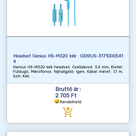
Headset Genius HS-M320 kék : GENIUS-3171000541
4
Genius HS-M320 kék headset, Csatlakozó: 3,5 mm, Kivitel:
Füldugó, Mikrofonos fejhallgató: Igen, Kábel méret: 1,1 m,
Szín: Kék
Bruttó ár :
2 705 Ft
Rendelhető
add_shopping_cart