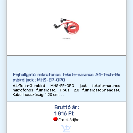
Fejhallgató mikrofonos fekete-narancs A4-Tech-Ge
mbird jack : MHS-EP-OPO
A4-Tech-Gembird MHS-EP-OPO jack fekete-narancs
mikrofonos fülhallgató, Típus: 2.0 fülhallgató&headset,
Kábel hosszúság: 1,20 cm
Bruttó ár :
1 816 Ft
Érdeklődjön
add_shopping_cart