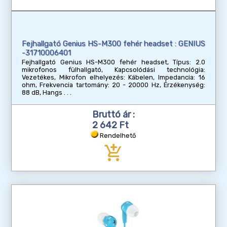
Fejhallgató Genius HS-M300 fehér headset : GENIUS
-31710006401
Fejhallgató Genius HS-M300 fehér headset, Típus: 2.0
mikrofonos fülhallgató, Kapcsolódási technológia:
Vezetékes, Mikrofon elhelyezés: Kábelen, Impedancia: 16
ohm, Frekvencia tartomány: 20 - 20000 Hz, Érzékenység:
88 dB, Hangs
Bruttó ár :
2 642 Ft
Rendelhető
add_shopping_cart