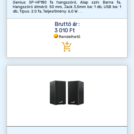
Genius SP-HF180 fa hangszóró, Alap szín: Barna fa,
Hangszóró átmérő: 50 mm, Jack 3,5mm be: 1 db, USB be: 1
db, Típus: 2.0 fa, Teljesítmény: 6,0 W
Bruttó ár :
3 010 Ft
Rendelhető
add_shopping_cart