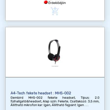
Érdeklődjön
add_shopping_cart
A4-Tech fekete headset : MHS-002
Gembird MHS-002 fekete headset, Típus: 2.0
fülhallgató&headset, Alap szín: Fekete, Csatlakozó: 3,5 mm,
Állítható mikrofon kar: Igen, Állítható fejpánt: Igen