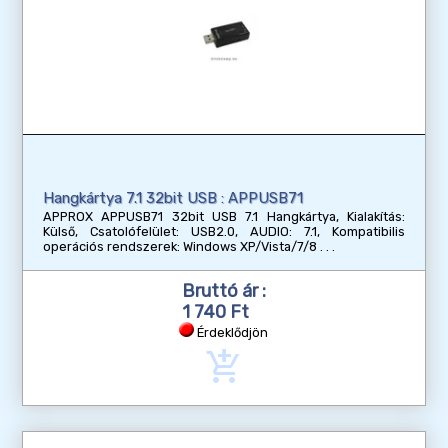
Hangkártya 7.1 32bit USB : APPUSB71
APPROX APPUSB71 32bit USB 7.1 Hangkártya, Kialakítás:
Külső, Csatolófelület: USB2.0, AUDIO: 7.1, Kompatibilis
operációs rendszerek: Windows XP/Vista/7/8
Bruttó ár :
1 740 Ft
Érdeklődjön
add_shopping_cart