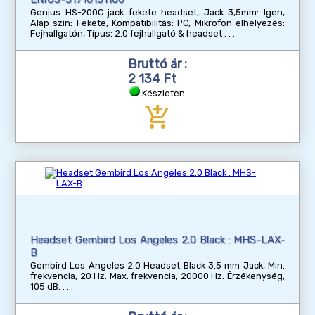
Genius HS-200C jack fekete headset, Jack 3,5mm: Igen,
Alap szín: Fekete, Kompatibilitás: PC, Mikrofon elhelyezés:
Fejhallgatón, Típus: 2.0 fejhallgató & headset
Bruttó ár :
2 134 Ft
Készleten
add_shopping_cart
Headset Gembird Los Angeles 2.0 Black : MHS-LAX-
B
Gembird Los Angeles 2.0 Headset Black 3.5 mm Jack, Min.
frekvencia, 20 Hz. Max. frekvencia, 20000 Hz. Érzékenység,
105 dB.