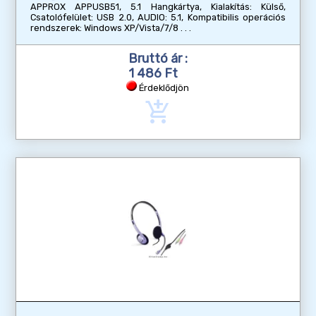
APPROX APPUSB51, 5.1 Hangkártya, Kialakítás: Külső,
Csatolófelület: USB 2.0, AUDIO: 5.1, Kompatibilis operációs
rendszerek: Windows XP/Vista/7/8
Bruttó ár :
1 486 Ft
Érdeklődjön
add_shopping_cart