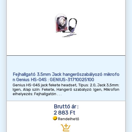
Fejhallgató 3.5mm Jack hangerőszabályozó mikrofo
n Genius HS-04S : GENIUS-31710025100
Genius HS-04S jack fekete headset, Típus: 2.0, Jack 3,5mm:
Igen, Alap szín: Fekete, Hangerő szabályzó: Igen, Mikrofon
elhelyezés: Fejhallgatón
Bruttó ár :
2 883 Ft
Rendelhető
add_shopping_cart