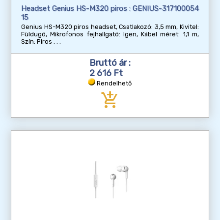
Headset Genius HS-M320 piros : GENIUS-317100054
15
Genius HS-M320 piros headset, Csatlakozó: 3,5 mm, Kivitel:
Füldugó, Mikrofonos fejhallgató: Igen, Kábel méret: 1,1 m,
Szín: Piros
Bruttó ár :
2 616 Ft
Rendelhető
add_shopping_cart