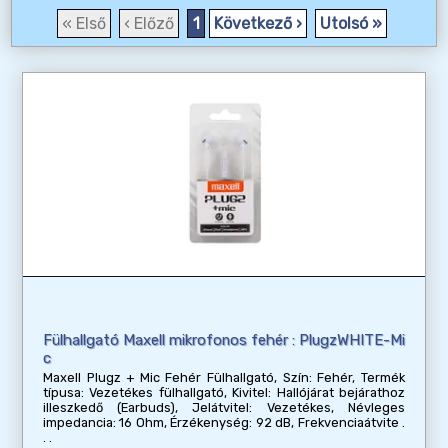
« Első
‹ Előző
1
Következő ›
Utolsó »
Fülhallgató Maxell mikrofonos fehér : PlugzWHITE-Mi
c
Maxell Plugz + Mic Fehér Fülhallgató, Szín: Fehér, Termék
típusa: Vezetékes fülhallgató, Kivitel: Hallójárat bejárathoz
illeszkedő (Earbuds), Jelátvitel: Vezetékes, Névleges
impedancia: 16 Ohm, Érzékenység: 92 dB, Frekvenciaátvite