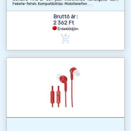
Fekete-fehér, Kompatibilitás: Mobiltelefon
Bruttó ár :
2 362 Ft
Érdeklődjön
add_shopping_cart