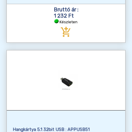
Bruttó ár :
1 232 Ft
Készleten
add_shopping_cart
Hangkártya 5.1 32bit USB : APPUSB51