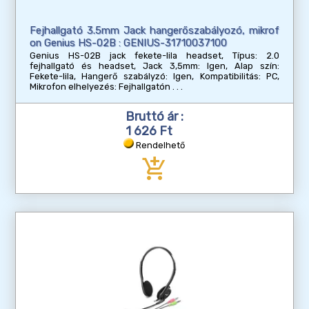
Fejhallgató 3.5mm Jack hangerőszabályozó, mikrof
on Genius HS-02B : GENIUS-31710037100
Genius HS-02B jack fekete-lila headset, Típus: 2.0
fejhallgató és headset, Jack 3,5mm: Igen, Alap szín:
Fekete-lila, Hangerő szabályzó: Igen, Kompatibilitás: PC,
Mikrofon elhelyezés: Fejhallgatón
Bruttó ár :
1 626 Ft
Rendelhető
add_shopping_cart