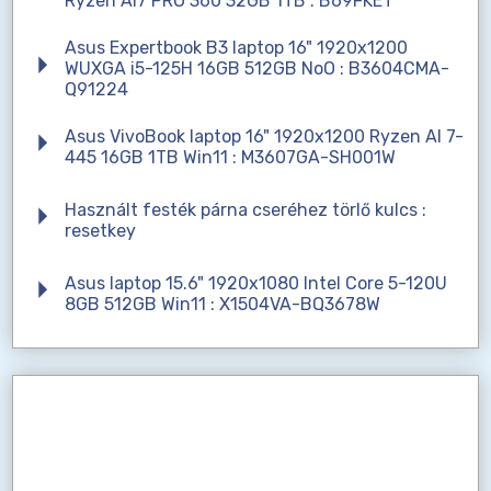
Ryzen AI7 PRO 360 32GB 1TB : B69FKET
Asus Expertbook B3 laptop 16" 1920x1200
WUXGA i5-125H 16GB 512GB NoO : B3604CMA-
Q91224
Asus VivoBook laptop 16" 1920x1200 Ryzen AI 7-
445 16GB 1TB Win11 : M3607GA-SH001W
Használt festék párna cseréhez törlő kulcs :
resetkey
Asus laptop 15.6" 1920x1080 Intel Core 5-120U
8GB 512GB Win11 : X1504VA-BQ3678W