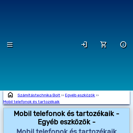
dehaze
login
shopping_cart
info
home
Számítástechnika Bolt
››
Egyéb eszközök
››
Mobil telefonok és tartozékaik
Mobil telefonok és tartozékaik -
Egyéb eszközök -
Mobil telefonok és tartozékaik