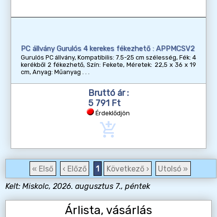
PC állvány Gurulós 4 kerekes fékezhető : APPMCSV2
Gurulós PC állvány, Kompatibilis: 7.5-25 cm szélesség, Fék: 4
kerékből 2 fékezhető, Szín: Fekete, Méretek: 22,5 x 36 x 19
cm, Anyag: Műanyag
Bruttó ár :
5 791 Ft
Érdeklődjön
add_shopping_cart
« Első
‹ Előző
1
Következő ›
Utolsó »
Kelt: Miskolc, 2026. augusztus 7., péntek
Árlista, vásárlás