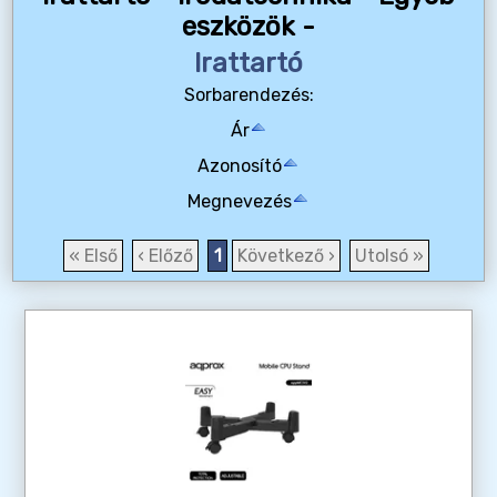
eszközök -
Irattartó
Sorbarendezés:
Ár
Azonosító
Megnevezés
« Első
‹ Előző
1
Következő ›
Utolsó »