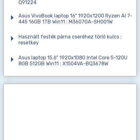
Q91224
Asus VivoBook laptop 16" 1920x1200 Ryzen AI 7-
445 16GB 1TB Win11 : M3607GA-SH001W
Használt festék párna cseréhez törlő kulcs :
resetkey
Asus laptop 15.6" 1920x1080 Intel Core 5-120U
8GB 512GB Win11 : X1504VA-BQ3678W