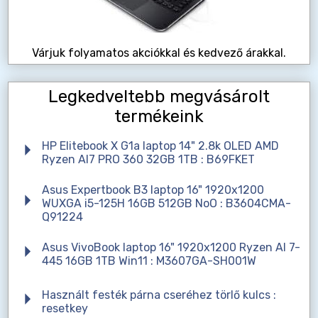
Várjuk folyamatos akciókkal és kedvező árakkal.
Legkedveltebb megvásárolt
termékeink
HP Elitebook X G1a laptop 14" 2.8k OLED AMD
Ryzen AI7 PRO 360 32GB 1TB : B69FKET
Asus Expertbook B3 laptop 16" 1920x1200
WUXGA i5-125H 16GB 512GB NoO : B3604CMA-
Q91224
Asus VivoBook laptop 16" 1920x1200 Ryzen AI 7-
445 16GB 1TB Win11 : M3607GA-SH001W
Használt festék párna cseréhez törlő kulcs :
resetkey