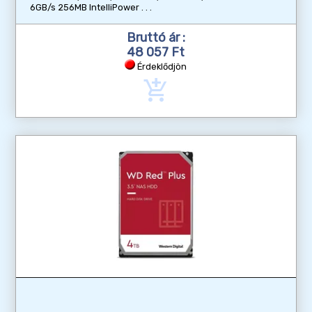
6GB/s 256MB IntelliPower
Bruttó ár :
48 057 Ft
Érdeklődjön
add_shopping_cart