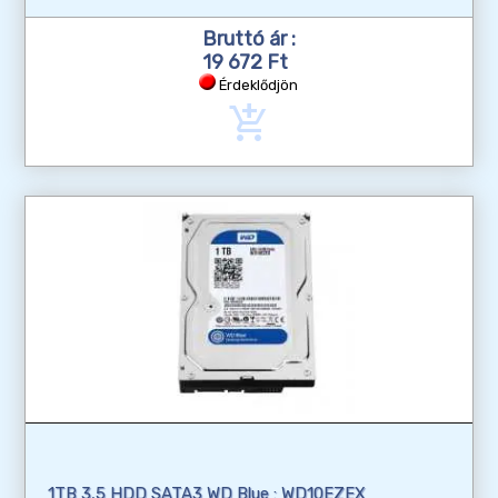
Bruttó ár :
19 672 Ft
Érdeklődjön
add_shopping_cart
1TB 3,5 HDD SATA3 WD Blue : WD10EZEX