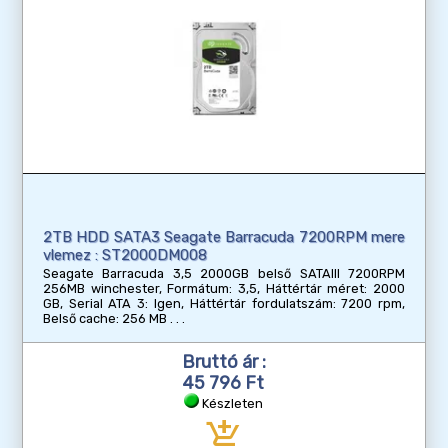
2TB HDD SATA3 Seagate Barracuda 7200RPM mere
vlemez : ST2000DM008
Seagate Barracuda 3,5 2000GB belső SATAIII 7200RPM
256MB winchester, Formátum: 3,5, Háttértár méret: 2000
GB, Serial ATA 3: Igen, Háttértár fordulatszám: 7200 rpm,
Belső cache: 256 MB
Bruttó ár :
45 796 Ft
Készleten
add_shopping_cart