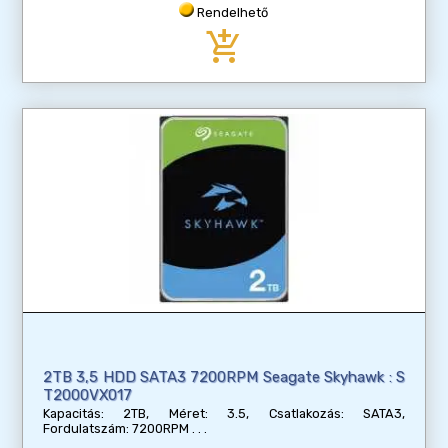
Rendelhető
add_shopping_cart
2TB 3,5 HDD SATA3 7200RPM Seagate Skyhawk : S
T2000VX017
Kapacitás: 2TB, Méret: 3.5, Csatlakozás: SATA3,
Fordulatszám: 7200RPM