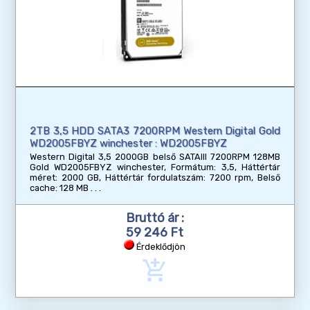
2TB 3,5 HDD SATA3 7200RPM Western Digital Gold
WD2005FBYZ winchester : WD2005FBYZ
Western Digital 3,5 2000GB belső SATAIII 7200RPM 128MB
Gold WD2005FBYZ winchester, Formátum: 3,5, Háttértár
méret: 2000 GB, Háttértár fordulatszám: 7200 rpm, Belső
cache: 128 MB
Bruttó ár :
59 246 Ft
Érdeklődjön
add_shopping_cart