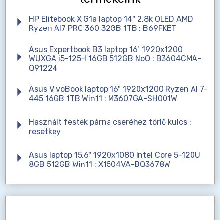
HP Elitebook X G1a laptop 14" 2.8k OLED AMD
Ryzen AI7 PRO 360 32GB 1TB : B69FKET
Asus Expertbook B3 laptop 16" 1920x1200
WUXGA i5-125H 16GB 512GB NoO : B3604CMA-
Q91224
Asus VivoBook laptop 16" 1920x1200 Ryzen AI 7-
445 16GB 1TB Win11 : M3607GA-SH001W
Használt festék párna cseréhez törlő kulcs :
resetkey
Asus laptop 15.6" 1920x1080 Intel Core 5-120U
8GB 512GB Win11 : X1504VA-BQ3678W