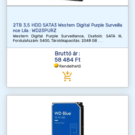
2TB 3,5 HDD SATA3 Western Digital Purple Surveilla
nce Lila : WD23PURZ
Western Digital Purple Surveillance, Csatoló: SATA III,
Fordulatszám: 5400, Tárolókapacitás: 2048 GB
Bruttó ár :
58 484 Ft
Rendelhető
add_shopping_cart