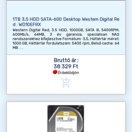
1TB 3,5 HDD SATA-600 Desktop Western Digital Re
d : WD10EFRX
Western Digital Red, 3.5 HDD, 1000GB, SATA III, 5400RPM,
600Mb/s, 64MB, 3 év garancia, speciálisan NAS
rendszerekhez kifejlesztve Formátum: 3,5, Háttértár méret:
1000 GB, Háttértár fordulatszám: 5400 rpm, Belső cache: 64
MB
Bruttó ár :
38 329 Ft
Érdeklődjön
add_shopping_cart