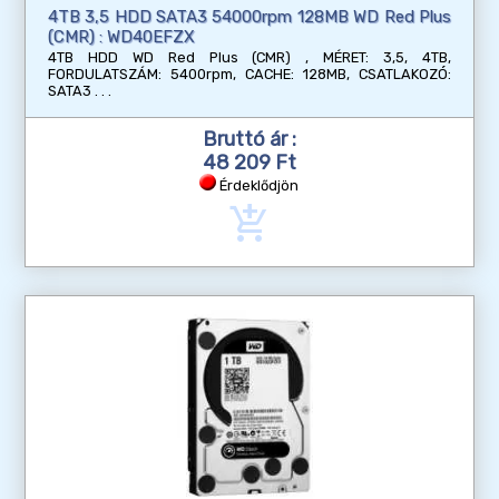
4TB 3,5 HDD SATA3 54000rpm 128MB WD Red Plus
(CMR) : WD40EFZX
4TB HDD WD Red Plus (CMR) , MÉRET: 3,5, 4TB,
FORDULATSZÁM: 5400rpm, CACHE: 128MB, CSATLAKOZÓ:
SATA3
Bruttó ár :
48 209 Ft
Érdeklődjön
add_shopping_cart