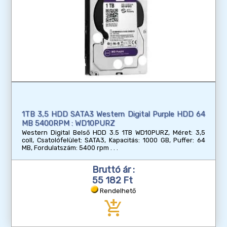
1TB 3,5 HDD SATA3 Western Digital Purple HDD 64
MB 5400RPM : WD10PURZ
Western Digital Belső HDD 3.5 1TB WD10PURZ, Méret: 3,5
coll, Csatolófelület: SATA3, Kapacitás: 1000 GB, Puffer: 64
MB, Fordulatszám: 5400 rpm
Bruttó ár :
55 182 Ft
Rendelhető
add_shopping_cart