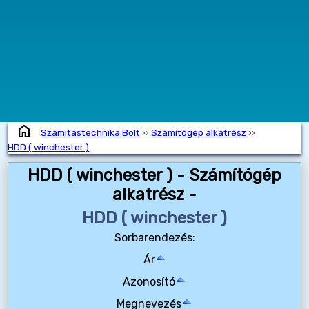
home
Számítástechnika Bolt
››
Számítógép alkatrész
››
HDD ( winchester )
HDD ( winchester ) - Számítógép
alkatrész -
HDD ( winchester )
Sorbarendezés:
Ár
Azonosító
Megnevezés