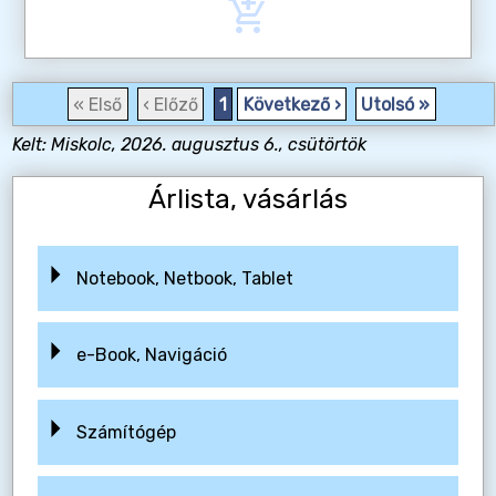
add_shopping_cart
« Első
‹ Előző
1
Következő ›
Utolsó »
Kelt: Miskolc, 2026. augusztus 6., csütörtök
Árlista, vásárlás
Notebook, Netbook, Tablet
e-Book, Navigáció
Számítógép