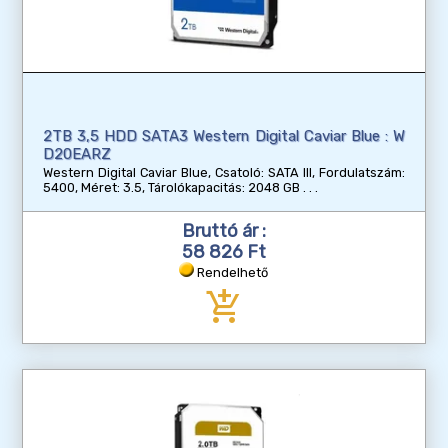
2TB 3,5 HDD SATA3 Western Digital Caviar Blue : W
D20EARZ
Western Digital Caviar Blue, Csatoló: SATA III, Fordulatszám:
5400, Méret: 3.5, Tárolókapacitás: 2048 GB
Bruttó ár :
58 826 Ft
Rendelhető
add_shopping_cart