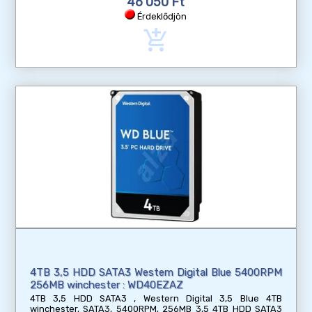
46 050 Ft
Érdeklődjön
add_shopping_cart
4TB 3,5 HDD SATA3 Western Digital Blue 5400RPM
256MB winchester : WD40EZAZ
4TB 3,5 HDD SATA3 , Western Digital 3,5 Blue 4TB
winchester, SATA3, 5400RPM, 256MB 3,5 4TB HDD SATA3