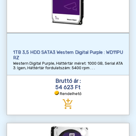
1TB 3,5 HDD SATA3 Western Digital Purple : WD11PU
RZ
Western Digital Purple, Háttértár méret: 1000 GB, Serial ATA
3: Igen, Háttértár fordulatszám: 5400 rpm
Bruttó ár :
54 623 Ft
Rendelhető
add_shopping_cart