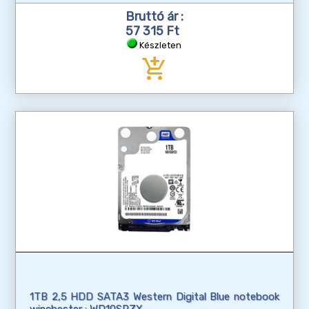
Bruttó ár :
57 315 Ft
Készleten
add_shopping_cart
1TB 2,5 HDD SATA3 Western Digital Blue notebook
winchester : WD10SPZX