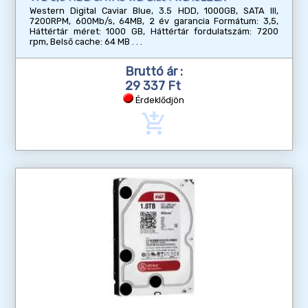
Western Digital Caviar Blue, 3.5 HDD, 1000GB, SATA III,
7200RPM, 600Mb/s, 64MB, 2 év garancia Formátum: 3,5,
Háttértár méret: 1000 GB, Háttértár fordulatszám: 7200
rpm, Belső cache: 64 MB
Bruttó ár :
29 337 Ft
Érdeklődjön
add_shopping_cart