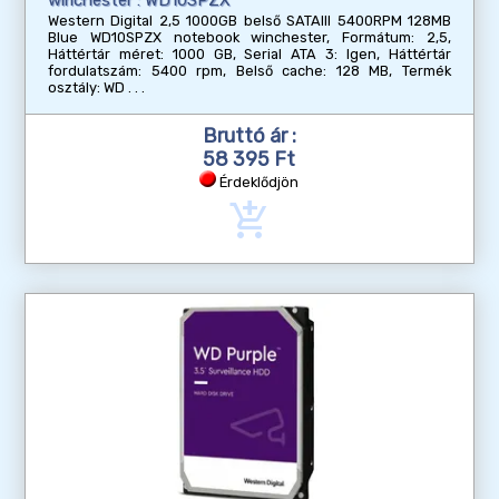
Western Digital 2,5 1000GB belső SATAIII 5400RPM 128MB
Blue WD10SPZX notebook winchester, Formátum: 2,5,
Háttértár méret: 1000 GB, Serial ATA 3: Igen, Háttértár
fordulatszám: 5400 rpm, Belső cache: 128 MB, Termék
osztály: WD
Bruttó ár :
58 395 Ft
Érdeklődjön
add_shopping_cart