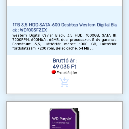
1TB 3,5 HDD SATA-600 Desktop Western Digital Bla
ck : WD1003FZEX
Western Digital Caviar Black, 3.5 HDD, 1000GB, SATA III,
7200RPM, 600Mb/s, 64MB, dual processzor, 5 év garancia
Formátum: 3,5, Háttértár méret: 1000 GB, Háttértár
fordulatszám: 7200 rpm, Belső cache: 64 MB
Bruttó ár :
49 035 Ft
Érdeklődjön
add_shopping_cart