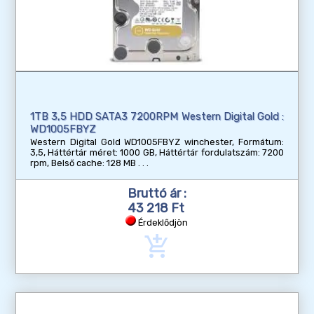
1TB 3,5 HDD SATA3 7200RPM Western Digital Gold :
WD1005FBYZ
Western Digital Gold WD1005FBYZ winchester, Formátum:
3,5, Háttértár méret: 1000 GB, Háttértár fordulatszám: 7200
rpm, Belső cache: 128 MB
Bruttó ár :
43 218 Ft
Érdeklődjön
add_shopping_cart