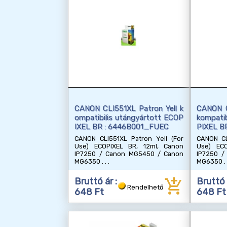
CANON CLI551XL Patron Yell k
CANON C
ompatibilis utángyártott ECOP
kompatib
IXEL BR : 6446B001_FUEC
PIXEL B
CANON CLI551XL Patron Yell (For
CANON CL
Use) ECOPIXEL BR, 12ml, Canon
Use) ECO
IP7250 / Canon MG5450 / Canon
IP7250 /
MG6350
MG6350
add_shopping_cart
Bruttó ár :
Bruttó 
Rendelhető
648 Ft
648 Ft