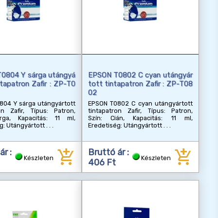
0804 Y sárga utángyá
EPSON T0802 C cyan utángyár
ntapatron Zafir : ZP-T0
tott tintapatron Zafir : ZP-T08
02
804 Y sárga utángyártott
EPSON T0802 C cyan utángyártott
on Zafir, Típus: Patron,
tintapatron Zafir, Típus: Patron,
rga, Kapacitás: 11 ml,
Szín: Cián, Kapacitás: 11 ml,
g: Utángyártott
Eredetiség: Utángyártott
add_shopping_cart
add_shopping_cart
ár :
Bruttó ár :
Készleten
Készleten
406 Ft