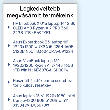
Legkedveltebb
megvásárolt termékeink
HP Elitebook X G1a laptop 14" 2.8k
OLED AMD Ryzen AI7 PRO 360
32GB 1TB : B69FKET
Asus Expertbook B3 laptop 16"
1920x1200 WUXGA i5-125H 16GB
512GB NoO : B3604CMA-Q91224
Asus VivoBook laptop 16"
1920x1200 Ryzen AI 7-445 16GB
1TB Win11 : M3607GA-SH001W
Használt festék párna cseréhez
törlő kulcs : resetkey
Asus laptop 15.6" 1920x1080 Intel
Core 5-120U 8GB 512GB Win11 :
X1504VA-BQ3678W