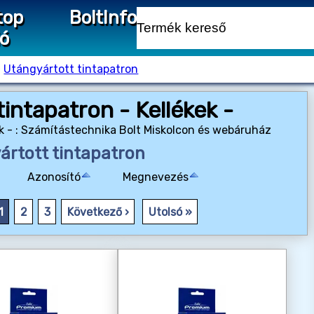
top
Bolt
Info
ió
›
Utángyártott tintapatron
intapatron - Kellékek -
ek - : Számítástechnika Bolt Miskolcon és webáruház
ártott tintapatron
Azonosító
Megnevezés
1
2
3
Következő ›
Utolsó »