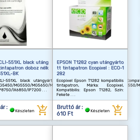
LI-551XL black utáng
EPSON T1282 cyan utángyárto
tintapatron doboz nélk
tt tintapatron Ecopixel : ECO-1
-551XL-BK
282
I-551XL black utángyártott tintapatron, Kapacitás: 12 ml, Kompatib
Ecopixel Epson T1282 kompatibilis
MG5450/MG5550/MG5650/MG6350/MG6450/MG6650/MG7150/MG7550/
tintapatron, Márka: Ecopixel,
P8750/IX6850/IP7200
Kompatibilis: Epson T1282, Szín:
Fekete
add_shopping_cart
add_shopping_cart
ár :
Bruttó ár :
Készleten
Készleten
610 Ft