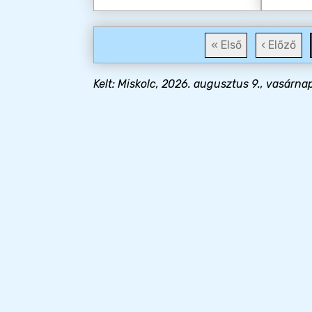
« Első
‹ Előző
Kelt: Miskolc, 2026. augusztus 9., vasárna