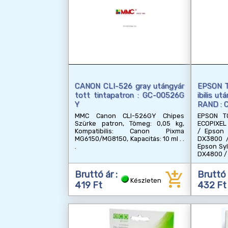
CANON CLI-526 gray utángyár
EPSON 
tott tintapatron : GC-00526G
ibilis u
Y
RAND : 
MMC Canon CLI-526GY Chipes
EPSON T
Szürke patron, Tömeg: 0,05 kg,
ECOPIXEL
Kompatibilis: Canon Pixma
/ Epson 
MG6150/MG8150, Kapacitás: 10 ml
DX3800 /
Epson Sy
DX4800 /
add_shopping_cart
Bruttó ár :
Bruttó 
Készleten
419 Ft
432 Ft