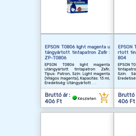
EPSON T0806 light magenta u
EPSON T
tángyártott tintapatron Zafir :
rtott ti
ZP-T0806
804
EPSON T0806 light magenta
EPSON T0
utángyártott tintapatron Zafir,
tintapatr
Típus: Patron, Szín: Light magenta
Szín: Sá
(Világos magenta), Kapacitás: 13 ml,
Eredetisé
Eredetiség: Utángyártott
add_shopping_cart
Bruttó ár :
Bruttó 
Készleten
406 Ft
406 Ft