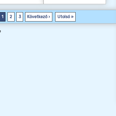
1
2
3
Következő ›
Utolsó »
p