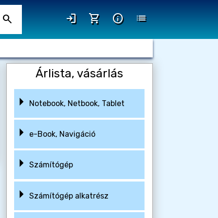
login
shopping_cart
info
list
search
Árlista, vásárlás
Notebook, Netbook, Tablet
e-Book, Navigáció
Számítógép
Számítógép alkatrész