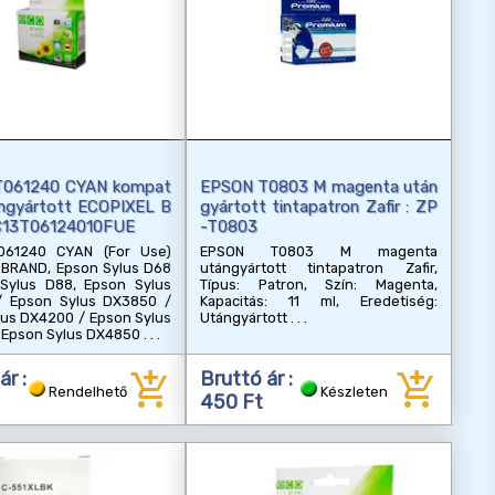
T061240 CYAN kompat
EPSON T0803 M magenta után
tángyártott ECOPIXEL B
gyártott tintapatron Zafir : ZP
C13T06124010FUE
-T0803
061240 CYAN (For Use)
EPSON T0803 M magenta
 BRAND, Epson Sylus D68
utángyártott tintapatron Zafir,
Sylus D88, Epson Sylus
Típus: Patron, Szín: Magenta,
 Epson Sylus DX3850 /
Kapacitás: 11 ml, Eredetiség:
lus DX4200 / Epson Sylus
Utángyártott
 Epson Sylus DX4850
add_shopping_cart
add_shopping_cart
ár :
Bruttó ár :
Rendelhető
Készleten
450 Ft