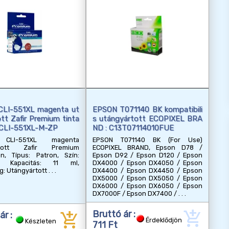
LI-551XL magenta ut
EPSON T071140 BK kompatibili
tt Zafir Premium tinta
s utángyártott ECOPIXEL BRA
: CLI-551XL-M-ZP
ND : C13T07114010FUE
CLI-551XL magenta
EPSON T071140 BK (For Use)
rtott Zafir Premium
ECOPIXEL BRAND, Epson D78 /
on, Típus: Patron, Szín:
Epson D92 / Epson D120 / Epson
, Kapacitás: 11 ml,
DX4000 / Epson DX4050 / Epson
g: Utángyártott
DX4400 / Epson DX4450 / Epson
DX5000 / Epson DX5050 / Epson
DX6000 / Epson DX6050 / Epson
DX7000F / Epson DX7400 /
add_shopping_cart
add_shopping_cart
Bruttó ár :
ár :
Érdeklődjön
Készleten
711 Ft