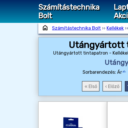
Számítástechnika
Lap
Bolt
Akc
home
Számítástechnika Bolt
››
Kellékek
›
Utángyártott t
Utángyártott tintapatron - Kellék
Utángy
Sorbarendezés:
Ár
« Első
‹ Előző