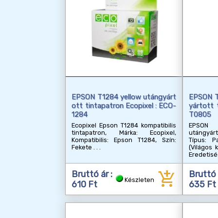
EPSON T1284 yellow utángyárt
EPSON T
ott tintapatron Ecopixel : ECO-
yártott 
1284
T0805
Ecopixel Epson T1284 kompatibilis
EPSON 
tintapatron, Márka: Ecopixel,
utángyár
Kompatibilis: Epson T1284, Szín:
Típus: P
Fekete
(Világos k
Eredetisé
add_shopping_cart
Bruttó ár :
Bruttó 
Készleten
610 Ft
635 Ft