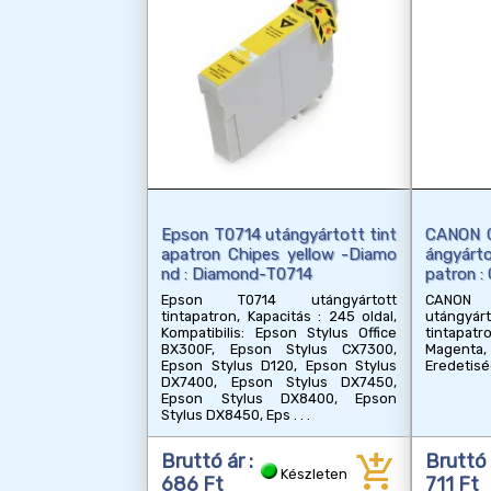
Epson T0714 utángyártott tint
CANON C
apatron Chipes yellow -Diamo
ángyárto
nd : Diamond-T0714
patron 
Epson T0714 utángyártott
CANON 
tintapatron, Kapacitás : 245 oldal,
utángyá
Kompatibilis: Epson Stylus Office
tintapatr
BX300F, Epson Stylus CX7300,
Magenta
Epson Stylus D120, Epson Stylus
Eredetisé
DX7400, Epson Stylus DX7450,
Epson Stylus DX8400, Epson
Stylus DX8450, Eps
add_shopping_cart
Bruttó ár :
Bruttó 
Készleten
686 Ft
711 Ft