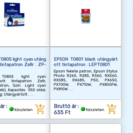
0805 light cyan utáng
EPSON T0801 black utángyárt
tintapatron Zafir : ZP-
ott tintapatron : LEPT0801
Epson fekete patron, Epson Stylus
Photo R265, R285, R360, RX560,
T0805 light cyan
RX585, RX685, P50, PX650,
tott tintapatron Zafir,
PX700W, PX710W, PX800FW,
atron, Szín: Light cyan
PX810W
ék), Kapacitás: 350 oldal,
g: Utángyártott
add_shopping_cart
add_shopping_cart
ár :
Bruttó ár :
Készleten
Készleten
635 Ft