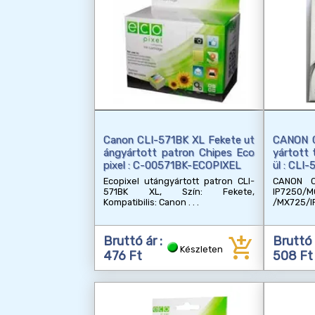
Canon CLI-571BK XL Fekete ut
CANON C
ángyártott patron Chipes Eco
yártott 
pixel : C-00571BK-ECOPIXEL
ül : CLI
Ecopixel utángyártott patron CLI-
CANON CL
571BK XL, Szín: Fekete,
IP7250/
Kompatibilis: Canon
/MX725/I
add_shopping_cart
Bruttó ár :
Bruttó 
Készleten
476 Ft
508 Ft