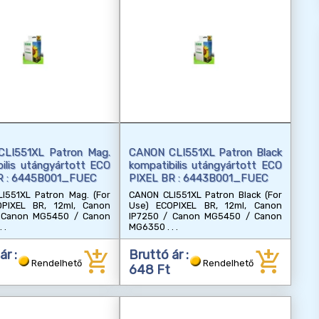
LI551XL Patron Mag.
CANON CLI551XL Patron Black
ilis utángyártott ECO
kompatibilis utángyártott ECO
R : 6445B001_FUEC
PIXEL BR : 6443B001_FUEC
I551XL Patron Mag. (For
CANON CLI551XL Patron Black (For
PIXEL BR, 12ml, Canon
Use) ECOPIXEL BR, 12ml, Canon
 Canon MG5450 / Canon
IP7250 / Canon MG5450 / Canon
MG6350
add_shopping_cart
add_shopping_cart
ár :
Bruttó ár :
Rendelhető
Rendelhető
648 Ft