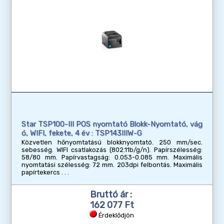
Star TSP100-III POS nyomtató Blokk-Nyomtató, vág
ó, WIFI, fekete, 4 év : TSP143IIIW-G
Közvetlen hőnyomtatású blokknyomtató. 250 mm/sec.
sebesség. WIFI csatlakozás (802.11b/g/n). Papírszélesség:
58/80 mm. Papírvastagság: 0.053-0.085 mm. Maximális
nyomtatási szélesség: 72 mm. 203dpi felbontás. Maximális
papírtekercs
Bruttó ár :
162 077 Ft
Érdeklődjön