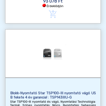
93 078 Ft
Érdeklődjön
add_shopping_cart
Blokk-Nyomtató Star TSP100-III nyomtató vágó US
B fekete 4 év garancia! : TSP143IIIU-G
Star TSP100-III nyomtató és vágó, Nyomtatási Technológia:
Termál, Színes nyomtatás: Nincs, Nyomtatási Sebesség