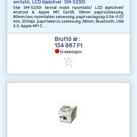
omtató, LCD kijelzővel : SM-S230I
Star SM-S230I termál mobil nyomtató/ LCD kijelzővel/
Android & Apple MFI Certifi, 58mm papírszélesség,
80mm/sec nyomtatási sebesség, papírvastagság 0.06-0.07
mm, 203dpi, papírtekercs szélesség 38mm, Bluetooth, USB
2.0, Apple MFI C
Bruttó ár :
134 887 Ft
Érdeklődjön
add_shopping_cart