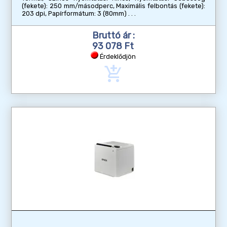
(fekete): 250 mm/másodperc, Maximális felbontás (fekete):
203 dpi, Papírformátum: 3 (80mm)
Bruttó ár :
93 078 Ft
Érdeklődjön
add_shopping_cart