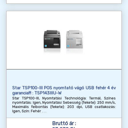
Star TSP100-III POS nyomtató vágó USB fehér 4 év
garancia!!! : TSP143IIIU-W
Star TSP100-III, Nyomtatási Technológia: Termál, Színes
nyomtatás: Igen, Nyomtatási Sebesség (fekete): 250 mm/s,
Maximális felbontás (fekete): 203 dpi, USB csatlakozás:
Igen, Szín: Fehér
Bruttó ár :