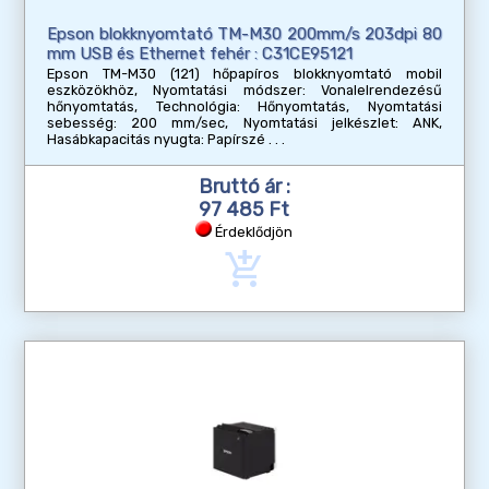
Epson blokknyomtató TM-M30 200mm/s 203dpi 80
mm USB és Ethernet fehér : C31CE95121
Epson TM-M30 (121) hőpapíros blokknyomtató mobil
eszközökhöz, Nyomtatási módszer: Vonalelrendezésű
hőnyomtatás, Technológia: Hőnyomtatás, Nyomtatási
sebesség: 200 mm/sec, Nyomtatási jelkészlet: ANK,
Hasábkapacitás nyugta: Papírszé
Bruttó ár :
97 485 Ft
Érdeklődjön
add_shopping_cart