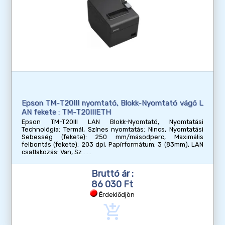
Epson TM-T20III nyomtató, Blokk-Nyomtató vágó L
AN fekete : TM-T20IIIETH
Epson TM-T20III LAN Blokk-Nyomtató, Nyomtatási
Technológia: Termál, Színes nyomtatás: Nincs, Nyomtatási
Sebesség (fekete): 250 mm/másodperc, Maximális
felbontás (fekete): 203 dpi, Papírformátum: 3 (83mm), LAN
csatlakozás: Van, Sz
Bruttó ár :
86 030 Ft
Érdeklődjön
add_shopping_cart