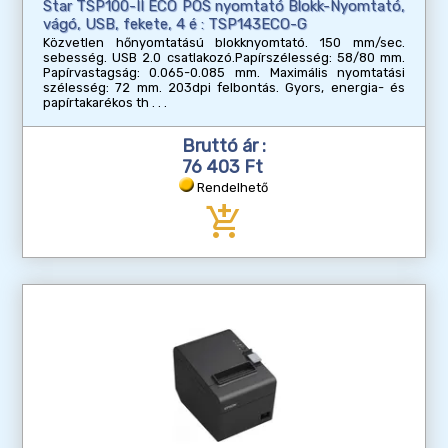
Star TSP100-II ECO POS nyomtató Blokk-Nyomtató,
vágó, USB, fekete, 4 é : TSP143ECO-G
Közvetlen hőnyomtatású blokknyomtató. 150 mm/sec.
sebesség. USB 2.0 csatlakozó.Papírszélesség: 58/80 mm.
Papírvastagság: 0.065-0.085 mm. Maximális nyomtatási
szélesség: 72 mm. 203dpi felbontás. Gyors, energia- és
papírtakarékos th
Bruttó ár :
76 403 Ft
Rendelhető
add_shopping_cart