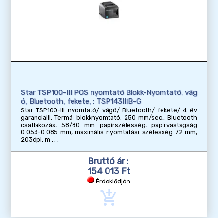
Star TSP100-III POS nyomtató Blokk-Nyomtató, vág
ó, Bluetooth, fekete, : TSP143IIIB-G
Star TSP100-III nyomtató/ vágó/ Bluetooth/ fekete/ 4 év
garancia!!!, Termál blokknyomtató. 250 mm/sec., Bluetooth
csatlakozás, 58/80 mm papírszélesség, papírvastagság
0.053-0.085 mm, maximális nyomtatási szélesség 72 mm,
203dpi, m
Bruttó ár :
154 013 Ft
Érdeklődjön
add_shopping_cart