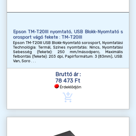
Epson TM-T20III nyomtató, USB Blokk-Nyomtató s
orosport vágó fekete : TM-T20III
Epson TM-T20III USB Blokk-Nyomtató sorosport, Nyomtatási
Technológia: Termál, Színes nyomtatás: Nincs, Nyomtatási
Sebesség (fekete): 250 mm/másodperc, Maximális
felbontás (fekete): 203 dpi, Papírformátum: 3 (83mm), USB:
Van, Soro
Bruttó ár :
78 473 Ft
Érdeklődjön
add_shopping_cart