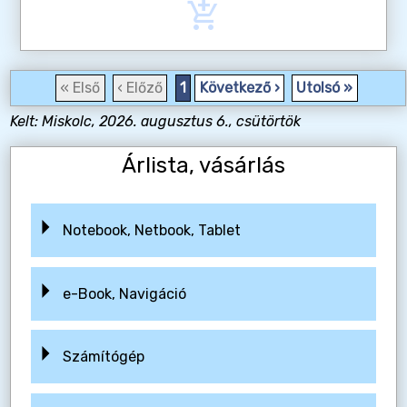
add_shopping_cart
« Első
‹ Előző
1
Következő ›
Utolsó »
Kelt: Miskolc, 2026. augusztus 6., csütörtök
Árlista, vásárlás
Notebook, Netbook, Tablet
e-Book, Navigáció
Számítógép