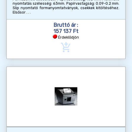
nyomtatás szélesség: 63mm. Papírvastagság: 0.09-0.2 mm.
Slip nyomtató formanyomtatványok, csekkek kitöltéséhez.
Elsősor
Bruttó ár :
157 137 Ft
Érdeklődjön
add_shopping_cart