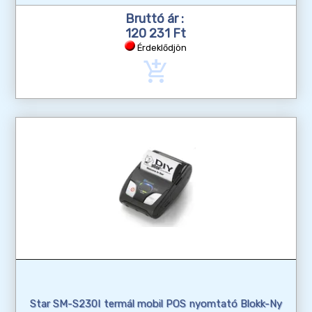
Bruttó ár :
120 231 Ft
Érdeklődjön
add_shopping_cart
Star SM-S230I termál mobil POS nyomtató Blokk-Ny