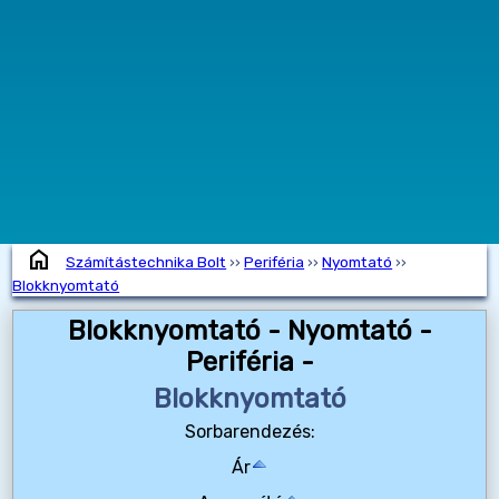
home
Számítástechnika Bolt
››
Periféria
››
Nyomtató
››
Blokknyomtató
Blokknyomtató - Nyomtató -
Periféria -
Blokknyomtató
Sorbarendezés:
Ár