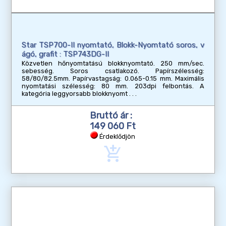
Star TSP700-II nyomtató, Blokk-Nyomtató soros, v
ágó, grafit : TSP743DG-II
Közvetlen hőnyomtatású blokknyomtató. 250 mm/sec.
sebesség. Soros csatlakozó. Papírszélesség:
58/80/82.5mm. Papírvastagság: 0.065-0.15 mm. Maximális
nyomtatási szélesség: 80 mm. 203dpi felbontás. A
kategória leggyorsabb blokknyomt
Bruttó ár :
149 060 Ft
Érdeklődjön
add_shopping_cart