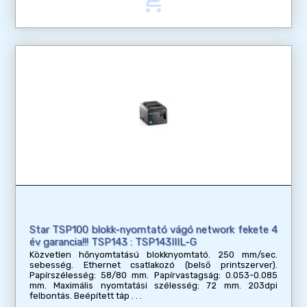
add_shopping_cart
Star TSP100 blokk-nyomtató vágó network fekete 4
év garancia!!! TSP143 : TSP143IIIL-G
Közvetlen hőnyomtatású blokknyomtató. 250 mm/sec.
sebesség. Ethernet csatlakozó (belső printszerver).
Papírszélesség: 58/80 mm. Papírvastagság: 0.053-0.085
mm. Maximális nyomtatási szélesség: 72 mm. 203dpi
felbontás. Beépített táp