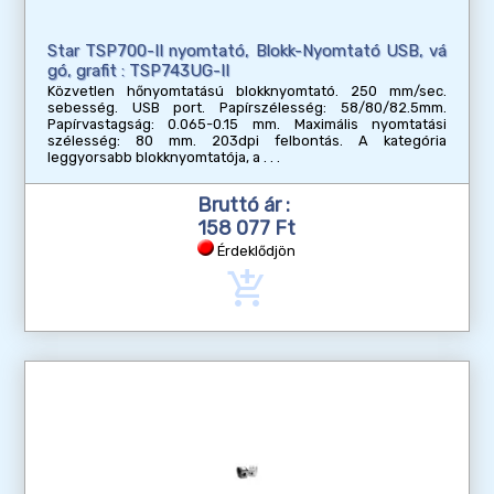
Star TSP700-II nyomtató, Blokk-Nyomtató USB, vá
gó, grafit : TSP743UG-II
Közvetlen hőnyomtatású blokknyomtató. 250 mm/sec.
sebesség. USB port. Papírszélesség: 58/80/82.5mm.
Papírvastagság: 0.065-0.15 mm. Maximális nyomtatási
szélesség: 80 mm. 203dpi felbontás. A kategória
leggyorsabb blokknyomtatója, a
Bruttó ár :
158 077 Ft
Érdeklődjön
add_shopping_cart