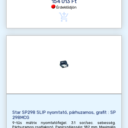
154 013 Ft
Érdeklődjön
add_shopping_cart
Star SP298 SLIP nyomtató, párhuzamos, grafit : SP
298MCG
9-tűs mátrix nyomtatófejjel. 3.1 sor/sec. sebesség.
Párhuzamos csatlakozó. Papírszélesség: 182 mm. Maximális