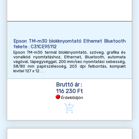
Epson TM-m30 blokknyomtató Ethernet Bluetooth
fekete : C31CE95112
Epson TM-m30 termál blokknyomtató, szöveg, grafika és
vonalkód nyomtatáshoz, Ethernet, Bluetooth, automata
vágóval, tápegységgel, 200 mm/sec nyomtatási sebesség,
58/80 mm papírszélesség, 203 dpi felbontás, kompakt
kivitel 127 x 12
Bruttó ár :
116 230 Ft
Érdeklődjön
add_shopping_cart