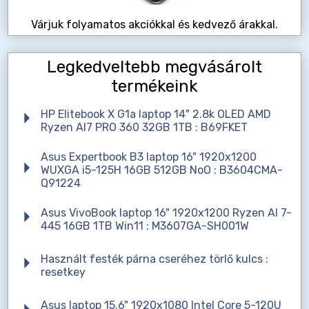
Várjuk folyamatos akciókkal és kedvező árakkal.
Legkedveltebb megvásárolt
termékeink
HP Elitebook X G1a laptop 14" 2.8k OLED AMD
Ryzen AI7 PRO 360 32GB 1TB : B69FKET
Asus Expertbook B3 laptop 16" 1920x1200
WUXGA i5-125H 16GB 512GB NoO : B3604CMA-
Q91224
Asus VivoBook laptop 16" 1920x1200 Ryzen AI 7-
445 16GB 1TB Win11 : M3607GA-SH001W
Használt festék párna cseréhez törlő kulcs :
resetkey
Asus laptop 15.6" 1920x1080 Intel Core 5-120U