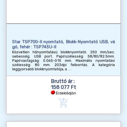
Star TSP700-II nyomtató, Blokk-Nyomtató USB, vá
gó, fehér : TSP743U-II
Közvetlen hőnyomtatású blokknyomtató. 250 mm/sec.
sebesség. USB port. Papírszélesség: 58/80/82.5mm.
Papírvastagság: 0.065-0.15 mm. Maximális nyomtatási
szélesség: 80 mm. 203dpi felbontás. A kategória
leggyorsabb blokknyomtatója, a
Bruttó ár :
158 077 Ft
Érdeklődjön
add_shopping_cart