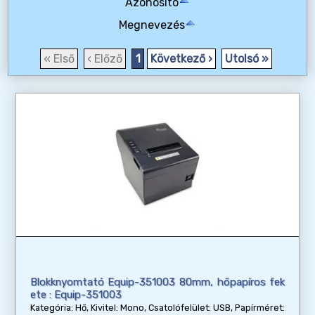
Azonosító
Megnevezés
« Első
‹ Előző
1
Következő ›
Utolsó »
Blokknyomtató Equip-351003 80mm, hőpapíros fek
ete : Equip-351003
Kategória: Hő, Kivitel: Mono, Csatolófelület: USB, Papírméret: