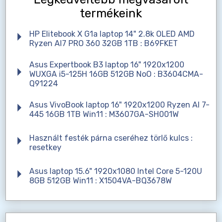
termékeink
HP Elitebook X G1a laptop 14" 2.8k OLED AMD
Ryzen AI7 PRO 360 32GB 1TB : B69FKET
Asus Expertbook B3 laptop 16" 1920x1200
WUXGA i5-125H 16GB 512GB NoO : B3604CMA-
Q91224
Asus VivoBook laptop 16" 1920x1200 Ryzen AI 7-
445 16GB 1TB Win11 : M3607GA-SH001W
Használt festék párna cseréhez törlő kulcs :
resetkey
Asus laptop 15.6" 1920x1080 Intel Core 5-120U
8GB 512GB Win11 : X1504VA-BQ3678W