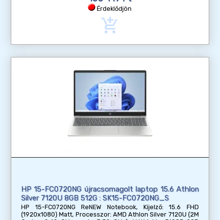
Érdeklődjön
add_shopping_cart
HP 15-FC0720NG újracsomagolt laptop 15.6 Athlon
Silver 7120U 8GB 512G : SK15-FC0720NG_S
HP 15-FC0720NG ReNEW Notebook, Kijelző: 15.6 FHD
(1920x1080) Matt, Processzor: AMD Athlon Silver 7120U (2M