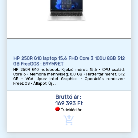
HP 250R G10 laptop 15,6 FHD Core 3 100U 8GB 512
GB FreeDOS : B9YM9ET
HP 250R G10 notebook, Kijelző méret: 15,6 • CPU család:
Core 3 • Memória mennyiség: 8,0 GB • Háttértár méret: 512
GB • VGA típus: Intel Graphics • Operációs rendszer:
FreeDOS • Állapot: Új
Bruttó ár :
169 393 Ft
Érdeklődjön
add_shopping_cart