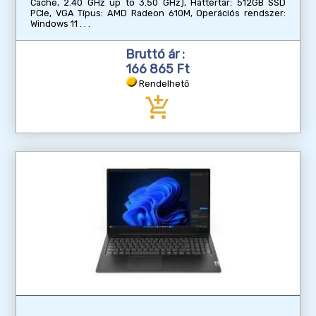
Cache, 2.40 GHz up to 3.50 GHz), Háttértár: 512GB SSD
PCIe, VGA Típus: AMD Radeon 610M, Operációs rendszer:
Windows 11
Bruttó ár :
166 865 Ft
Rendelhető
add_shopping_cart