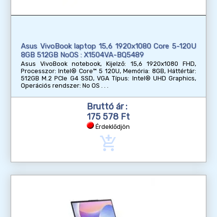
Asus VivoBook laptop 15,6 1920x1080 Core 5-120U
8GB 512GB NoOS : X1504VA-BQ5489
Asus VivoBook notebook, Kijelző: 15,6 1920x1080 FHD,
Processzor: Intel® Core™ 5 120U, Memória: 8GB, Háttértár:
512GB M.2 PCIe G4 SSD, VGA Típus: Intel® UHD Graphics,
Operációs rendszer: No OS
Bruttó ár :
175 578 Ft
Érdeklődjön
add_shopping_cart