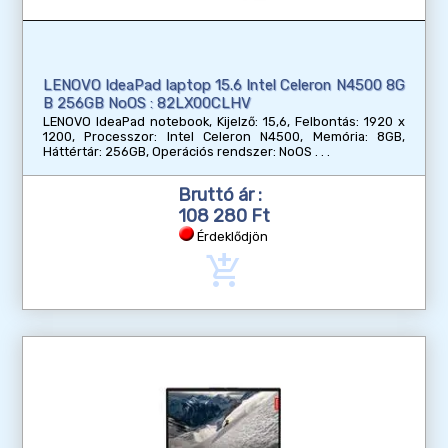
LENOVO IdeaPad laptop 15.6 Intel Celeron N4500 8G
B 256GB NoOS : 82LX00CLHV
LENOVO IdeaPad notebook, Kijelző: 15,6, Felbontás: 1920 x
1200, Processzor: Intel Celeron N4500, Memória: 8GB,
Háttértár: 256GB, Operációs rendszer: NoOS
Bruttó ár :
108 280 Ft
Érdeklődjön
add_shopping_cart