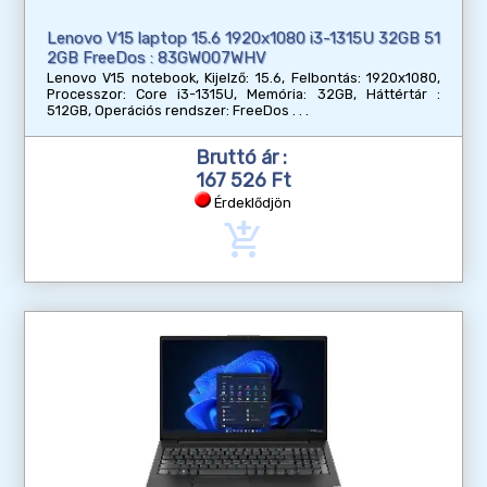
Lenovo V15 laptop 15.6 1920x1080 i3-1315U 32GB 51
2GB FreeDos : 83GW007WHV
Lenovo V15 notebook, Kijelző: 15.6, Felbontás: 1920x1080,
Processzor: Core i3-1315U, Memória: 32GB, Háttértár :
512GB, Operációs rendszer: FreeDos
Bruttó ár :
167 526 Ft
Érdeklődjön
add_shopping_cart