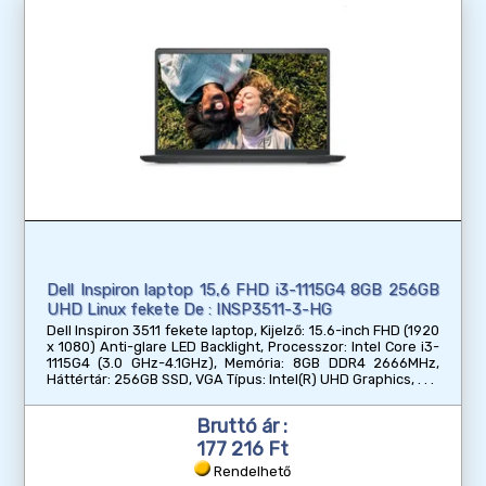
Dell Inspiron laptop 15,6 FHD i3-1115G4 8GB 256GB
UHD Linux fekete De : INSP3511-3-HG
Dell Inspiron 3511 fekete laptop, Kijelző: 15.6-inch FHD (1920
x 1080) Anti-glare LED Backlight, Processzor: Intel Core i3-
1115G4 (3.0 GHz-4.1GHz), Memória: 8GB DDR4 2666MHz,
Háttértár: 256GB SSD, VGA Típus: Intel(R) UHD Graphics,
Bruttó ár :
177 216 Ft
Rendelhető