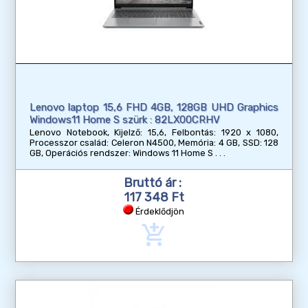
Lenovo laptop 15,6 FHD 4GB, 128GB UHD Graphics
Windows11 Home S szürk : 82LX00CRHV
Lenovo Notebook, Kijelző: 15,6, Felbontás: 1920 x 1080,
Processzor család: Celeron N4500, Memória: 4 GB, SSD: 128
GB, Operációs rendszer: Windows 11 Home S
Bruttó ár :
117 348 Ft
Érdeklődjön
add_shopping_cart