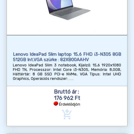
Lenovo IdeaPad Slim laptop 15,6 FHD i3-N305 8GB
512GB Int.VGA szürke : 82XB00AAHV
Lenovo IdeaPad Slim 3 notebook, Kijelző: 15,6 1920x1080
FHD TN, Processzor: Intel Core i3-N305, Memória: 8,0GB,
Háttértár: 8 GB SSD PCI-e NVMe, VGA Típus: Intel UHD
Graphics, Operációs rendszer:
Bruttó ár :
176 962 Ft
Érdeklődjön
add_shopping_cart