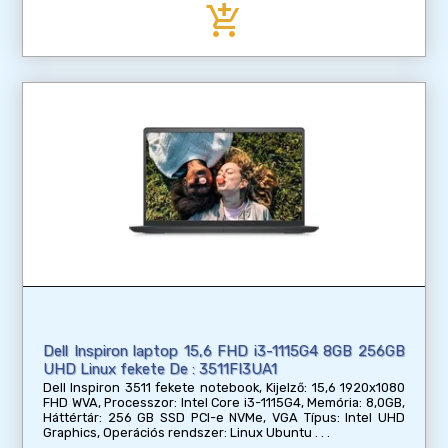
add_shopping_cart
Dell Inspiron laptop 15,6 FHD i3-1115G4 8GB 256GB
UHD Linux fekete De : 3511FI3UA1
Dell Inspiron 3511 fekete notebook, Kijelző: 15,6 1920x1080
FHD WVA, Processzor: Intel Core i3-1115G4, Memória: 8,0GB,
Háttértár: 256 GB SSD PCI-e NVMe, VGA Típus: Intel UHD
Graphics, Operációs rendszer: Linux Ubuntu