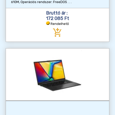
610M, Operációs rendszer: FreeDOS
Bruttó ár :
172 085 Ft
Rendelhető
add_shopping_cart