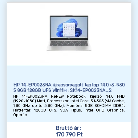
HP 14-EP0023NA újracsomagolt laptop 14.0 i3-N30
5 8GB 128GB UFS Win11H : SK14-EP0023NA_S
HP 14-EP0023NA ReNEW Notebook, Kijelző: 14.0 FHD
(1920x1080) Matt, Processzor: Intel Core i3 N305 (6M Cache,
1.80 GHz up to 3.80 GHz), Memória: 8GB SO-DIMM DDR4,
Háttértár: 128GB UFS, VGA Típus: Intel UHD Graphics,
Operác
Bruttó ár :
170 790 Ft