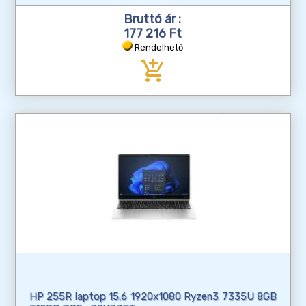
Bruttó ár :
177 216 Ft
Rendelhető
add_shopping_cart
HP 255R laptop 15.6 1920x1080 Ryzen3 7335U 8GB