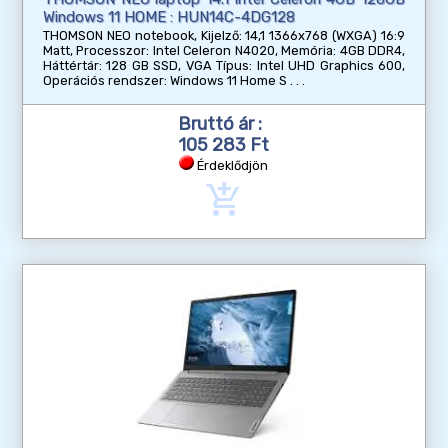
Windows 11 HOME : HUN14C-4DG128
THOMSON NEO notebook, Kijelző: 14,1 1366x768 (WXGA) 16:9
Matt, Processzor: Intel Celeron N4020, Memória: 4GB DDR4,
Háttértár: 128 GB SSD, VGA Típus: Intel UHD Graphics 600,
Operációs rendszer: Windows 11 Home S
Bruttó ár :
105 283 Ft
Érdeklődjön
add_shopping_cart