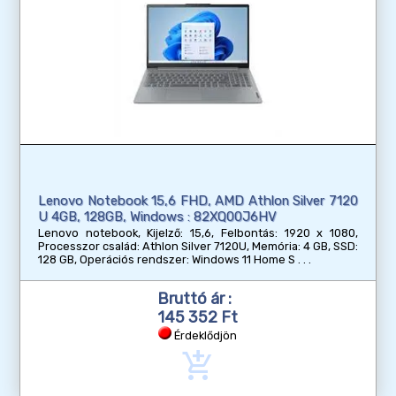
Lenovo Notebook 15,6 FHD, AMD Athlon Silver 7120
U 4GB, 128GB, Windows : 82XQ00J6HV
Lenovo notebook, Kijelző: 15,6, Felbontás: 1920 x 1080,
Processzor család: Athlon Silver 7120U, Memória: 4 GB, SSD:
128 GB, Operációs rendszer: Windows 11 Home S
Bruttó ár :
145 352 Ft
Érdeklődjön
add_shopping_cart