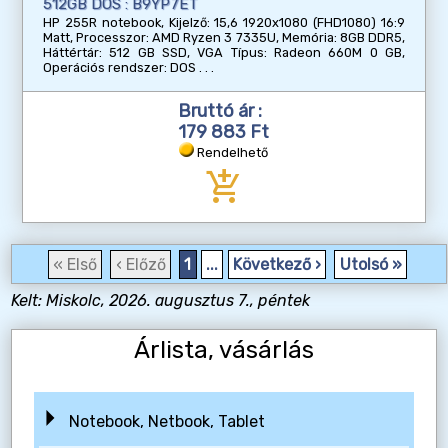
512GB DOS : B9YP7ET
HP 255R notebook, Kijelző: 15,6 1920x1080 (FHD1080) 16:9
Matt, Processzor: AMD Ryzen 3 7335U, Memória: 8GB DDR5,
Háttértár: 512 GB SSD, VGA Típus: Radeon 660M 0 GB,
Operációs rendszer: DOS
Bruttó ár :
179 883 Ft
Rendelhető
add_shopping_cart
« Első
‹ Előző
1
...
Következő ›
Utolsó »
Kelt: Miskolc, 2026. augusztus 7., péntek
Árlista, vásárlás
Notebook, Netbook, Tablet