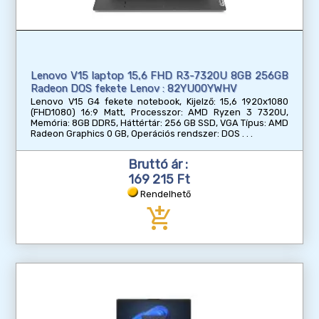
Lenovo V15 laptop 15,6 FHD R3-7320U 8GB 256GB
Radeon DOS fekete Lenov : 82YU00YWHV
Lenovo V15 G4 fekete notebook, Kijelző: 15,6 1920x1080
(FHD1080) 16:9 Matt, Processzor: AMD Ryzen 3 7320U,
Memória: 8GB DDR5, Háttértár: 256 GB SSD, VGA Típus: AMD
Radeon Graphics 0 GB, Operációs rendszer: DOS
Bruttó ár :
169 215 Ft
Rendelhető
add_shopping_cart