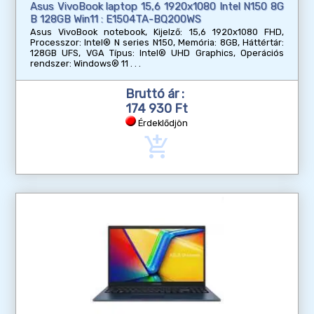
Asus VivoBook laptop 15,6 1920x1080 Intel N150 8G
B 128GB Win11 : E1504TA-BQ200WS
Asus VivoBook notebook, Kijelző: 15,6 1920x1080 FHD,
Processzor: Intel® N series N150, Memória: 8GB, Háttértár:
128GB UFS, VGA Típus: Intel® UHD Graphics, Operációs
rendszer: Windows® 11
Bruttó ár :
174 930 Ft
Érdeklődjön
add_shopping_cart