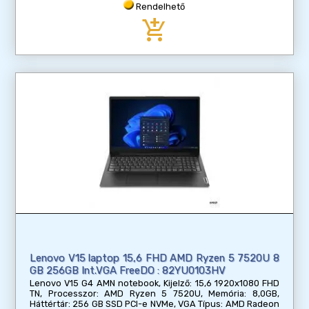
Rendelhető
add_shopping_cart
Lenovo V15 laptop 15,6 FHD AMD Ryzen 5 7520U 8
GB 256GB Int.VGA FreeDO : 82YU0103HV
Lenovo V15 G4 AMN notebook, Kijelző: 15,6 1920x1080 FHD
TN, Processzor: AMD Ryzen 5 7520U, Memória: 8,0GB,
Háttértár: 256 GB SSD PCI-e NVMe, VGA Típus: AMD Radeon