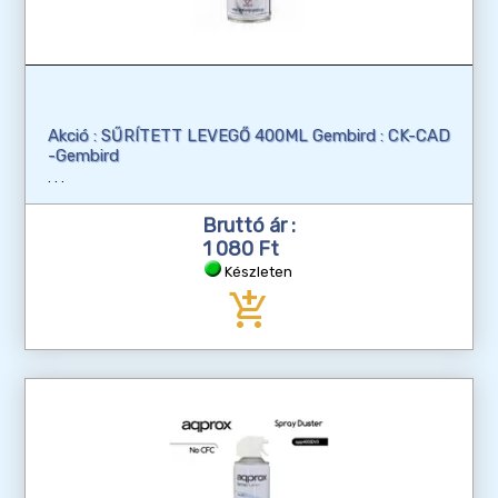
Akció : SŰRÍTETT LEVEGŐ 400ML Gembird : CK-CAD
-Gembird
Bruttó ár :
1 080 Ft
Készleten
add_shopping_cart