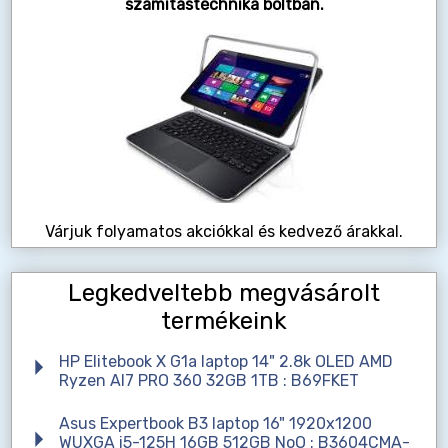
számítástechnika boltban.
Várjuk folyamatos akciókkal és kedvező árakkal.
Legkedveltebb megvásárolt
termékeink
HP Elitebook X G1a laptop 14" 2.8k OLED AMD
Ryzen AI7 PRO 360 32GB 1TB : B69FKET
Asus Expertbook B3 laptop 16" 1920x1200
WUXGA i5-125H 16GB 512GB NoO : B3604CMA-