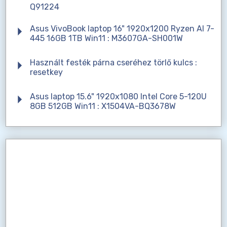
Q91224
Asus VivoBook laptop 16" 1920x1200 Ryzen AI 7-
445 16GB 1TB Win11 : M3607GA-SH001W
Használt festék párna cseréhez törlő kulcs :
resetkey
Asus laptop 15.6" 1920x1080 Intel Core 5-120U
8GB 512GB Win11 : X1504VA-BQ3678W