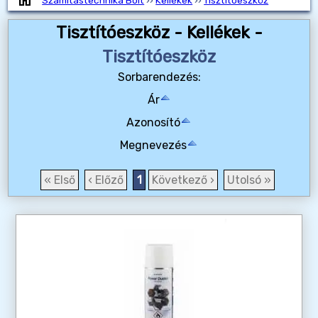
Számítástechnika Bolt
››
Kellékek
››
Tisztítóeszköz
Tisztítóeszköz - Kellékek -
Tisztítóeszköz
Sorbarendezés:
Ár
Azonosító
Megnevezés
« Első
‹ Előző
1
Következő ›
Utolsó »