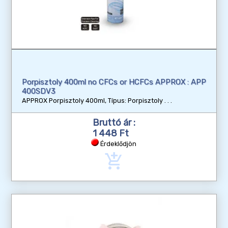
Porpisztoly 400ml no CFCs or HCFCs APPROX : APP
400SDV3
APPROX Porpisztoly 400ml, Típus: Porpisztoly
Bruttó ár :
1 448 Ft
Érdeklődjön
add_shopping_cart