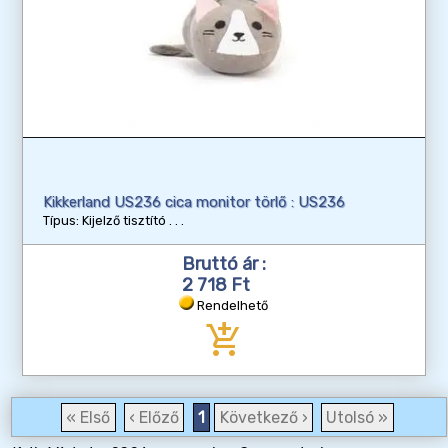
Kikkerland US236 cica monitor törlő : US236
Típus: Kijelző tisztító
Bruttó ár :
2 718 Ft
Rendelhető
add_shopping_cart
« Első
‹ Előző
1
Következő ›
Utolsó »