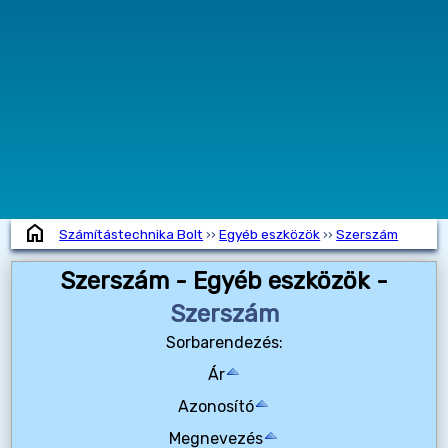
home
Számítástechnika Bolt
››
Egyéb eszközök
››
Szerszám
Szerszám - Egyéb eszközök -
Szerszám
Sorbarendezés:
Ár
Azonosító
Megnevezés