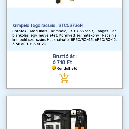
Krimpelő fogó racsnis : STC53736R
Sprotek Moduláris Krimpelő, STC-53736R, Vágás és
blankolás egy műveletet. Könnyed és hatékony., Racsinis
krimpelő szerszám, Használható: 8P8C/RJ-45, 6P6C/RJ-12,
6P4C/RJ-11 & 6P2C
Bruttó ár :
6 718 Ft
Rendelhető
add_shopping_cart