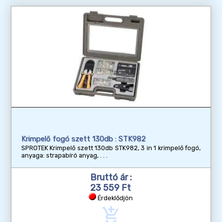
Krimpelő fogó szett 130db : STK982
SPROTEK Krimpelő szett 130db STK982, 3 in 1 krimpelő fogó,
anyaga: strapabíró anyag,
Bruttó ár :
23 559 Ft
Érdeklődjön
add_shopping_cart