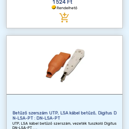
1 524 Ft
Rendelhető
add_shopping_cart
Betűző szerszám UTP, LSA kábel betűző, Digitus D
N-LSA-PT : DN-LSA-PT
UTP, LSA kábel betűző szerszám, vezeték tuszkoló Digitus
DN-LSA-PT