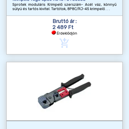
Sprotek moduláris Krimpelő szerszám- Acél váz, könnyű
súlyú és tartós kivitel. Tartótok, 8P8C/RJ-45 krimpelő
Bruttó ár :
2 489 Ft
Érdeklődjön
add_shopping_cart