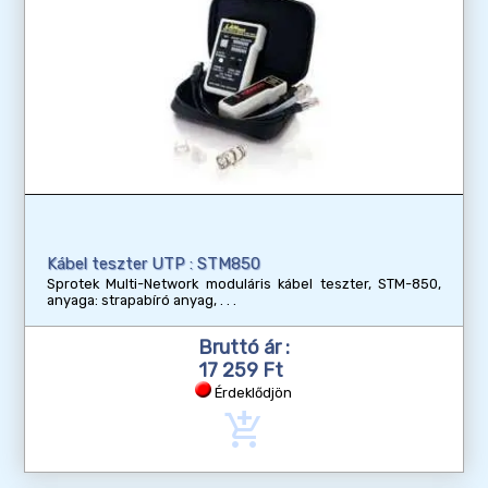
Kábel teszter UTP : STM850
Sprotek Multi-Network moduláris kábel teszter, STM-850,
anyaga: strapabíró anyag,
Bruttó ár :
17 259 Ft
Érdeklődjön
add_shopping_cart