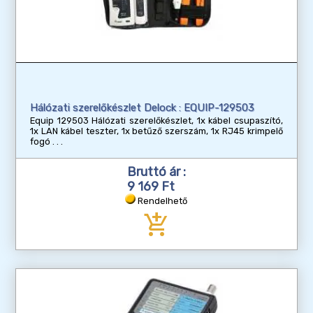
Hálózati szerelőkészlet Delock : EQUIP-129503
Equip 129503 Hálózati szerelőkészlet, 1x kábel csupaszító,
1x LAN kábel teszter, 1x betűző szerszám, 1x RJ45 krimpelő
fogó
Bruttó ár :
9 169 Ft
Rendelhető
add_shopping_cart