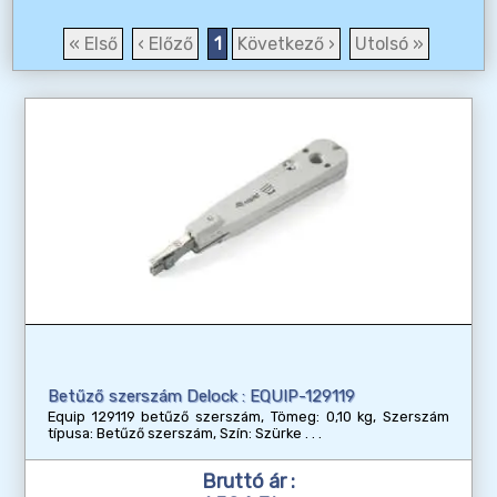
« Első
‹ Előző
1
Következő ›
Utolsó »
Betűző szerszám Delock : EQUIP-129119
Equip 129119 betűző szerszám, Tömeg: 0,10 kg, Szerszám
típusa: Betűző szerszám, Szín: Szürke
Bruttó ár :