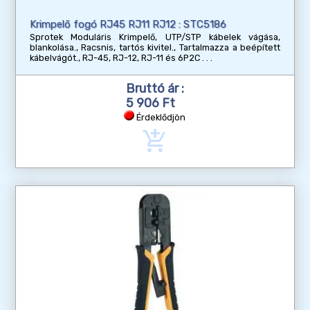
Krimpelő fogó RJ45 RJ11 RJ12 : STC5186
Sprotek Moduláris Krimpelő, UTP/STP kábelek vágása,
blankolása., Racsnis, tartós kivitel., Tartalmazza a beépített
kábelvágót., RJ-45, RJ-12, RJ-11 és 6P2C
Bruttó ár :
5 906 Ft
Érdeklődjön
add_shopping_cart