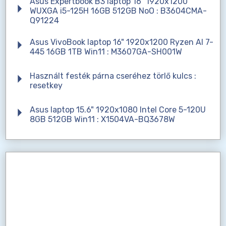
Asus Expertbook B3 laptop 16" 1920x1200
WUXGA i5-125H 16GB 512GB NoO : B3604CMA-
Q91224
Asus VivoBook laptop 16" 1920x1200 Ryzen AI 7-
445 16GB 1TB Win11 : M3607GA-SH001W
Használt festék párna cseréhez törlő kulcs :
resetkey
Asus laptop 15.6" 1920x1080 Intel Core 5-120U
8GB 512GB Win11 : X1504VA-BQ3678W