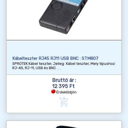
Kábelteszter RJ45 RJ11 USB BNC : STM807
SPROTEK Kábel teszter, Jelleg: Kábel teszter, Mely típushoz:
RJ-45, RJ-11, USB és BNC
Bruttó ár :
12 395 Ft
Érdeklődjön
add_shopping_cart