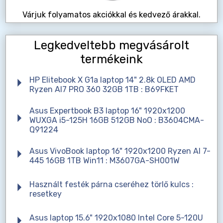
Várjuk folyamatos akciókkal és kedvező árakkal.
Legkedveltebb megvásárolt
termékeink
HP Elitebook X G1a laptop 14" 2.8k OLED AMD
Ryzen AI7 PRO 360 32GB 1TB : B69FKET
Asus Expertbook B3 laptop 16" 1920x1200
WUXGA i5-125H 16GB 512GB NoO : B3604CMA-
Q91224
Asus VivoBook laptop 16" 1920x1200 Ryzen AI 7-
445 16GB 1TB Win11 : M3607GA-SH001W
Használt festék párna cseréhez törlő kulcs :
resetkey
Asus laptop 15.6" 1920x1080 Intel Core 5-120U