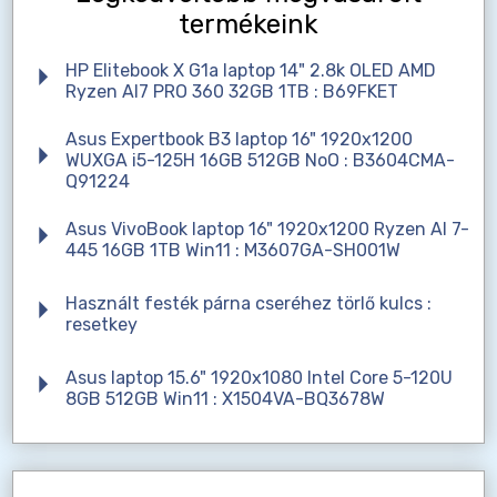
termékeink
HP Elitebook X G1a laptop 14" 2.8k OLED AMD
Ryzen AI7 PRO 360 32GB 1TB : B69FKET
Asus Expertbook B3 laptop 16" 1920x1200
WUXGA i5-125H 16GB 512GB NoO : B3604CMA-
Q91224
Asus VivoBook laptop 16" 1920x1200 Ryzen AI 7-
445 16GB 1TB Win11 : M3607GA-SH001W
Használt festék párna cseréhez törlő kulcs :
resetkey
Asus laptop 15.6" 1920x1080 Intel Core 5-120U
8GB 512GB Win11 : X1504VA-BQ3678W