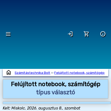
dehaze
login
shopping_cart
info
home
Számítástechnika Bolt
››
Felújított notebook, számítógép
Felújított notebook, számítógép
típus választó
Kelt: Miskolc, 2026. augusztus 8., szombat