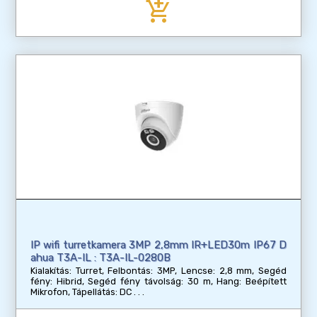
add_shopping_cart
IP wifi turretkamera 3MP 2,8mm IR+LED30m IP67 D
ahua T3A-IL : T3A-IL-0280B
Kialakítás: Turret, Felbontás: 3MP, Lencse: 2,8 mm, Segéd
fény: Hibrid, Segéd fény távolság: 30 m, Hang: Beépített
Mikrofon, Tápellátás: DC