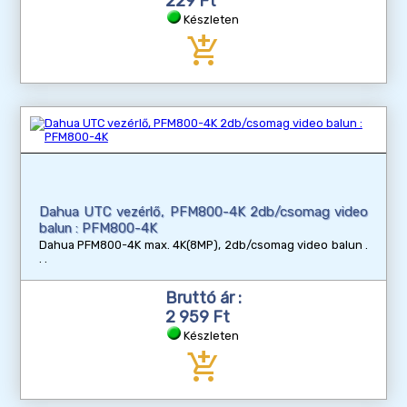
229 Ft
Készleten
add_shopping_cart
Dahua UTC vezérlő, PFM800-4K 2db/csomag video
balun : PFM800-4K
Dahua PFM800-4K max. 4K(8MP), 2db/csomag video balun
Bruttó ár :
2 959 Ft
Készleten
add_shopping_cart