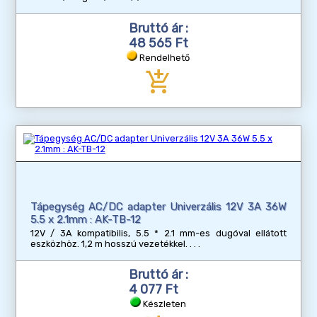
Bruttó ár :
48 565 Ft
Rendelhető
add_shopping_cart
Tápegység AC/DC adapter Univerzális 12V 3A 36W
5.5 x 2.1mm : AK-TB-12
12V / 3A kompatibilis, 5.5 * 2.1 mm-es dugóval ellátott
eszközhöz. 1,2 m hosszú vezetékkel.
Bruttó ár :
4 077 Ft
Készleten