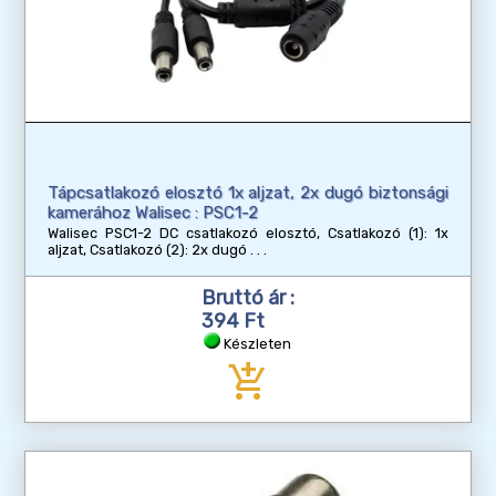
Tápcsatlakozó elosztó 1x aljzat, 2x dugó biztonsági
kamerához Walisec : PSC1-2
Walisec PSC1-2 DC csatlakozó elosztó, Csatlakozó (1): 1x
aljzat, Csatlakozó (2): 2x dugó
Bruttó ár :
394 Ft
Készleten
add_shopping_cart