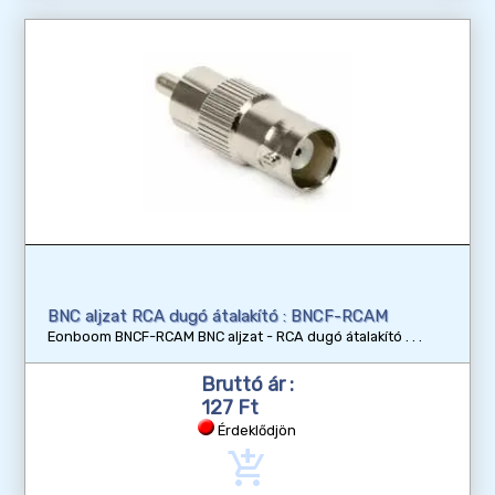
BNC aljzat RCA dugó átalakító : BNCF-RCAM
Eonboom BNCF-RCAM BNC aljzat - RCA dugó átalakító
Bruttó ár :
127 Ft
Érdeklődjön
add_shopping_cart