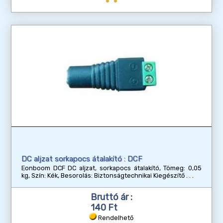
DC aljzat sorkapocs átalakító : DCF
Eonboom DCF DC aljzat, sorkapocs átalakító, Tömeg: 0,05
kg, Szín: Kék, Besorolás: Biztonságtechnikai Kiegészítő
Bruttó ár :
140 Ft
Rendelhető