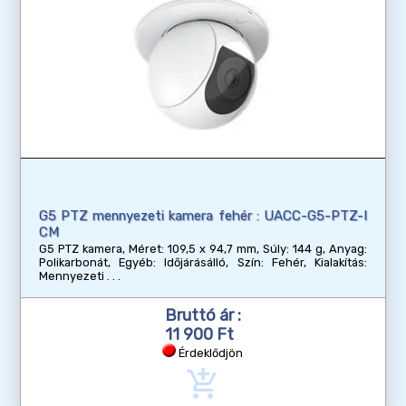
G5 PTZ mennyezeti kamera fehér : UACC-G5-PTZ-I
CM
G5 PTZ kamera, Méret: 109,5 x 94,7 mm, Súly: 144 g, Anyag:
Polikarbonát, Egyéb: Időjárásálló, Szín: Fehér, Kialakítás:
Mennyezeti
Bruttó ár :
11 900 Ft
Érdeklődjön
add_shopping_cart