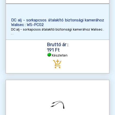
DC alj - sorkapcsos átalakító biztonsági kamerához
Walisec : WS-PC02
DC alj - sorkapcsos átalakító biztonsági kamerához Walisec
Bruttó ár :
191 Ft
Készleten
add_shopping_cart