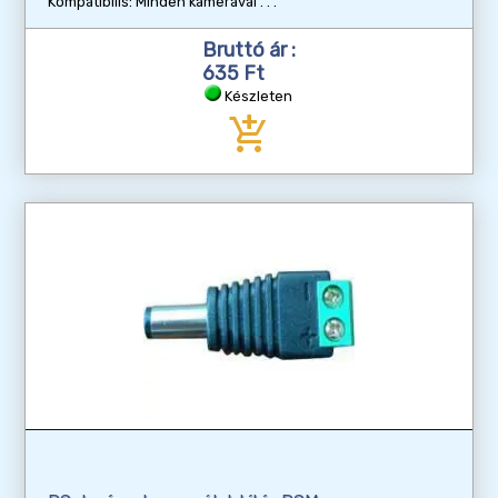
Kompatibilis: Minden kamerával
Bruttó ár :
635 Ft
Készleten
add_shopping_cart