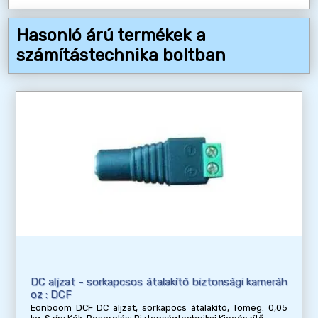
Hasonló árú termékek a
számítástechnika boltban
DC aljzat - sorkapcsos átalakító biztonsági kameráh
oz : DCF
Eonboom DCF DC aljzat, sorkapocs átalakító, Tömeg: 0,05