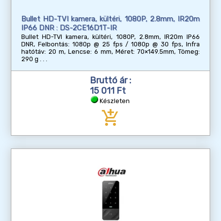
Bullet HD-TVI kamera, kültéri, 1080P, 2.8mm, IR20m
IP66 DNR : DS-2CE16D1T-IR
Bullet HD-TVI kamera, kültéri, 1080P, 2.8mm, IR20m IP66
DNR, Felbontás: 1080p @ 25 fps / 1080p @ 30 fps, Infra
hatótáv: 20 m, Lencse: 6 mm, Méret: 70×149.5mm, Tömeg:
290 g
Bruttó ár :
15 011 Ft
Készleten
add_shopping_cart