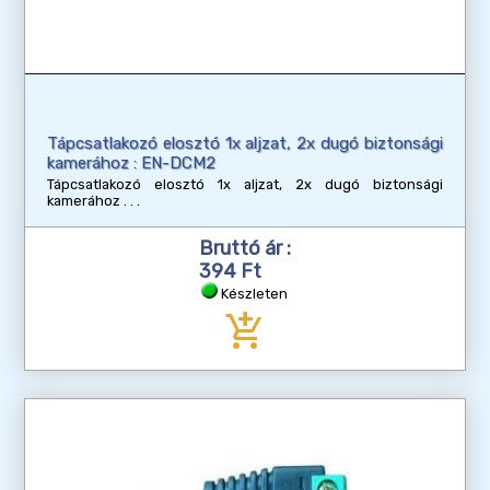
Tápcsatlakozó elosztó 1x aljzat, 2x dugó biztonsági
kamerához : EN-DCM2
Tápcsatlakozó elosztó 1x aljzat, 2x dugó biztonsági
kamerához
Bruttó ár :
394 Ft
Készleten
add_shopping_cart