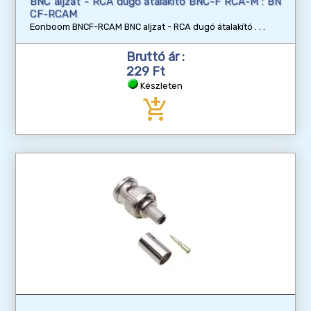
BNC aljzat - RCA dugó átalakító BNC-F RCA-M : BN
CF-RCAM
Eonboom BNCF-RCAM BNC aljzat - RCA dugó átalakító
Bruttó ár :
229 Ft
Készleten
add_shopping_cart