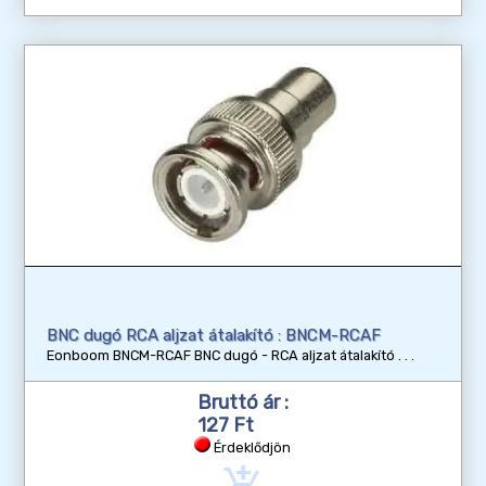
BNC dugó RCA aljzat átalakító : BNCM-RCAF
Eonboom BNCM-RCAF BNC dugó - RCA aljzat átalakító
Bruttó ár :
127 Ft
Érdeklődjön
add_shopping_cart