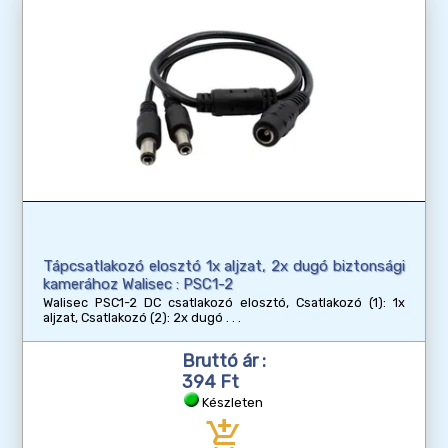
Tápcsatlakozó elosztó 1x aljzat, 2x dugó biztonsági
kamerához Walisec : PSC1-2
Walisec PSC1-2 DC csatlakozó elosztó, Csatlakozó (1): 1x
aljzat, Csatlakozó (2): 2x dugó
Bruttó ár :
394 Ft
Készleten
add_shopping_cart