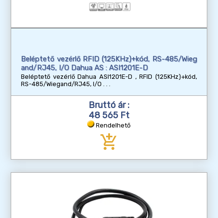
Beléptető vezérlő RFID (125KHz)+kód, RS-485/Wieg
and/RJ45, I/O Dahua AS : ASI1201E-D
Beléptető vezérlő Dahua ASI1201E-D , RFID (125KHz)+kód,
RS-485/Wiegand/RJ45, I/O
Bruttó ár :
48 565 Ft
Rendelhető
add_shopping_cart