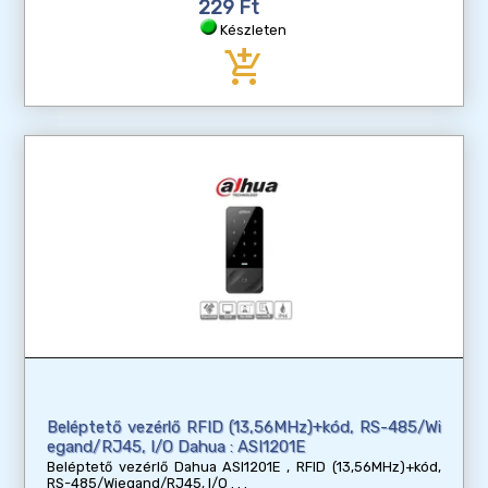
229 Ft
Készleten
add_shopping_cart
Beléptető vezérlő RFID (13,56MHz)+kód, RS-485/Wi
egand/RJ45, I/O Dahua : ASI1201E
Beléptető vezérlő Dahua ASI1201E , RFID (13,56MHz)+kód,
RS-485/Wiegand/RJ45, I/O