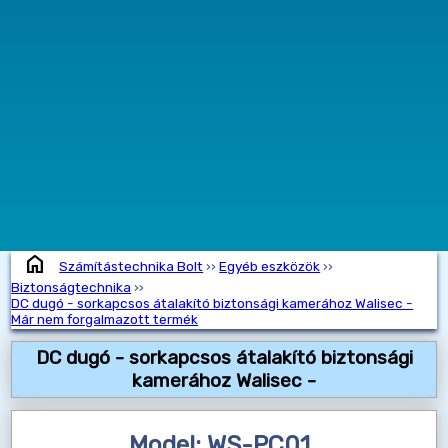
home
Számítástechnika Bolt
››
Egyéb eszközök
››
Biztonságtechnika
››
DC dugó - sorkapcsos átalakító biztonsági kamerához Walisec -
Már nem forgalmazott termék
DC dugó - sorkapcsos átalakító biztonsági
kamerához Walisec -
Model: WS-PC01