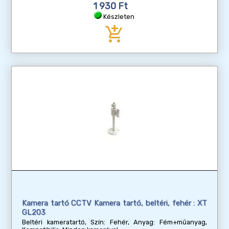
1 930 Ft
Készleten
add_shopping_cart
Kamera tartó CCTV Kamera tartó, beltéri, fehér : XT
GL203
Beltéri kameratartó, Szín: Fehér, Anyag: Fém+műanyag,