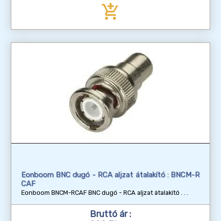
add_shopping_cart
Eonboom BNC dugó - RCA aljzat átalakító : BNCM-R
CAF
Eonboom BNCM-RCAF BNC dugó - RCA aljzat átalakító
Bruttó ár :