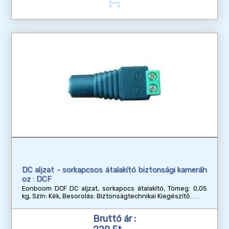
DC aljzat - sorkapcsos átalakító biztonsági kameráh
oz : DCF
Eonboom DCF DC aljzat, sorkapocs átalakító, Tömeg: 0,05
kg, Szín: Kék, Besorolás: Biztonságtechnikai Kiegészítő
Bruttó ár :