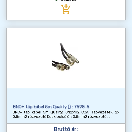
add_shopping_cart
BNC+ táp kábel 5m Quality () : 7598-5
BNC+ táp kábel 5m Quality, 0,12x112 CCA, Tápvezeték: 2x
0,5mm2 rézvezető Koax belső ér: 0,5mm2 rézvezető
Bruttó ár :