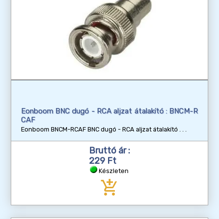
Eonboom BNC dugó - RCA aljzat átalakító : BNCM-R
CAF
Eonboom BNCM-RCAF BNC dugó - RCA aljzat átalakító
Bruttó ár :
229 Ft
Készleten
add_shopping_cart