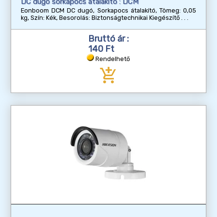
DC dugó sorkapocs átalakító : DCM
Eonboom DCM DC dugó, Sorkapocs átalakító, Tömeg: 0,05
kg, Szín: Kék, Besorolás: Biztonságtechnikai Kiegészítő
Bruttó ár :
140 Ft
Rendelhető
add_shopping_cart