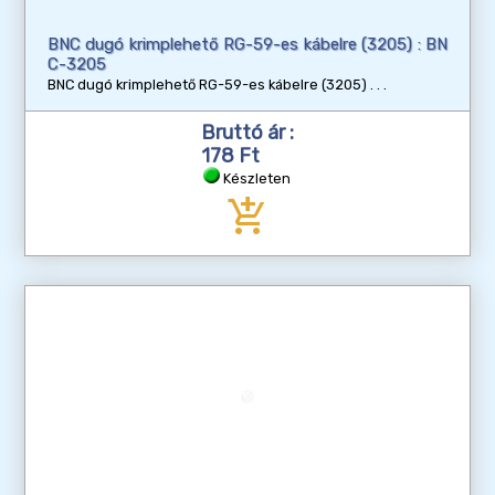
BNC dugó krimplehető RG-59-es kábelre (3205) : BN
C-3205
BNC dugó krimplehető RG-59-es kábelre (3205)
Bruttó ár :
178 Ft
Készleten
add_shopping_cart