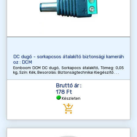
DC dugó - sorkapcsos átalakító biztonsági kameráh
oz : DCM
Eonboom DCM DC dugó, Sorkapocs átalakító, Tömeg: 0,05
kg, Szín: Kék, Besorolás: Biztonságtechnikai Kiegészítő
Bruttó ár :
178 Ft
Készleten
add_shopping_cart