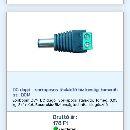
DC dugó - sorkapcsos átalakító biztonsági kameráh
oz : DCM
Eonboom DCM DC dugó, Sorkapocs átalakító, Tömeg: 0,05
kg, Szín: Kék, Besorolás: Biztonságtechnikai Kiegészítő
Bruttó ár :
178 Ft
Készleten