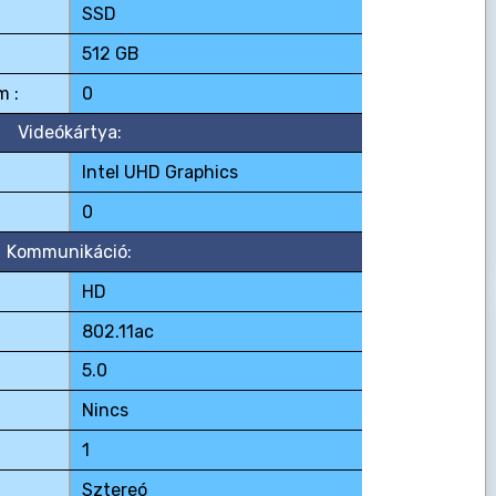
SSD
512 GB
m :
0
Videókártya:
Intel UHD Graphics
0
Kommunikáció:
HD
802.11ac
5.0
Nincs
1
Sztereó