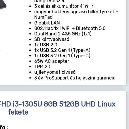
hangrendszer
3 cellás akkumulátor 41WHr
magyar háttérvilágítású billentyűzet +
NumPad
Gigabit LAN
802.11ac 1x1 WiFi + Bluetooth 5.0
Dual Band 2.4&5 GHz (1x1)
SD kártyaolvasó
1x USB 2.0
1x USB 3.2 Gen 1 (Type-A)
1x USB 3.2 Gen 1 (Type-C)
65W AC adapter
TPM 2.0
ujjlenyomat olvasó
3 év ProSupport és helyszíni garancia
" FHD i3-1305U 8GB 512GB UHD Linux
fekete
fo :