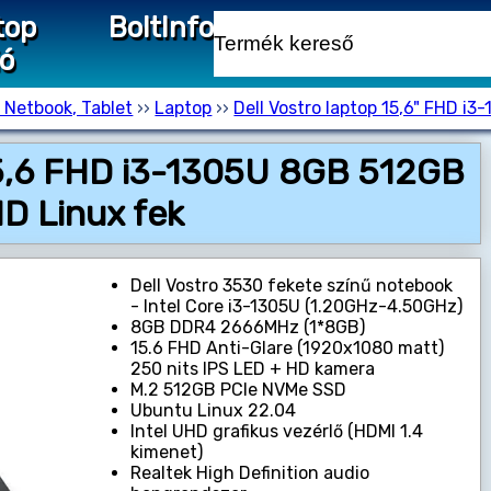
top
Bolt
Info
ió
 Netbook, Tablet
››
Laptop
››
Dell Vostro laptop 15,6" FHD i
15,6 FHD i3-1305U 8GB 512GB
D Linux fek
Dell Vostro 3530 fekete színű notebook
- Intel Core i3-1305U (1.20GHz-4.50GHz)
8GB DDR4 2666MHz (1*8GB)
15.6 FHD Anti-Glare (1920x1080 matt)
250 nits IPS LED + HD kamera
M.2 512GB PCIe NVMe SSD
Ubuntu Linux 22.04
Intel UHD grafikus vezérlő (HDMI 1.4
kimenet)
Realtek High Definition audio