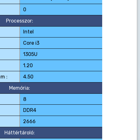
0
Processzor:
Intel
Core i3
1305U
1.20
m :
4.50
Memória:
8
DDR4
2666
Háttértároló: