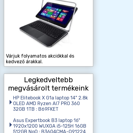
Várjuk folyamatos akciókkal és
kedvező árakkal.
Legkedveltebb
megvásárolt termékeink
HP Elitebook X G1a laptop 14" 2.8k
OLED AMD Ryzen AI7 PRO 360
32GB 1TB : B69FKET
Asus Expertbook B3 laptop 16"
1920x1200 WUXGA i5-125H 16GB
512GB NoO : B3604CMA-Q91224