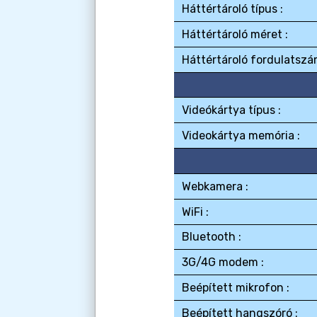
Háttértároló típus :
Háttértároló méret :
Háttértároló fordulatszá
Videókártya típus :
Videokártya memória :
Webkamera :
WiFi :
Bluetooth :
3G/4G modem :
Beépített mikrofon :
Beépített hangszóró :