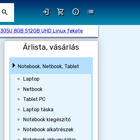
login
shopping_cart
info
list
search
3-1305U 8GB 512GB UHD Linux fekete
Árlista, vásárlás
Notebook, Netbook, Tablet
Laptop
Netbook
Tablet PC
Laptop táska
Notebook kiegészítő
Notebook alkatrészek
Notebook akkumulátor