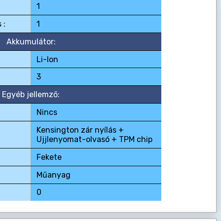
1
 :
1
Akkumulátor:
Li-Ion
3
Egyéb jellemző:
Nincs
Kensington zár nyílás +
Ujjlenyomat-olvasó + TPM chip
Fekete
Műanyag
0