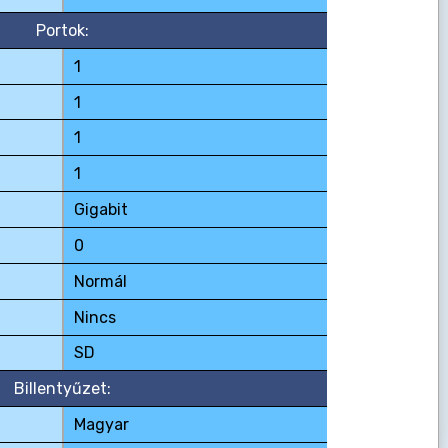
Portok:
1
1
1
1
Gigabit
0
Normál
Nincs
SD
Billentyűzet:
Magyar