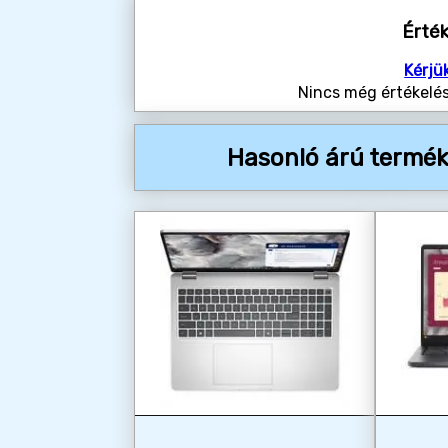
Érté
Kérjü
Nincs még értékelés
Hasonló árú termék