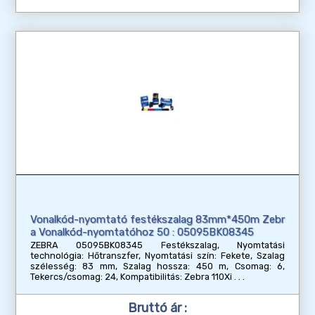
Vonalkód-nyomtató festékszalag 83mm*450m Zebr
a Vonalkód-nyomtatóhoz 50 : 05095BK08345
ZEBRA 05095BK08345 Festékszalag, Nyomtatási
technológia: Hőtranszfer, Nyomtatási szín: Fekete, Szalag
szélesség: 83 mm, Szalag hossza: 450 m, Csomag: 6,
Tekercs/csomag: 24, Kompatibilitás: Zebra 110Xi
Bruttó ár :