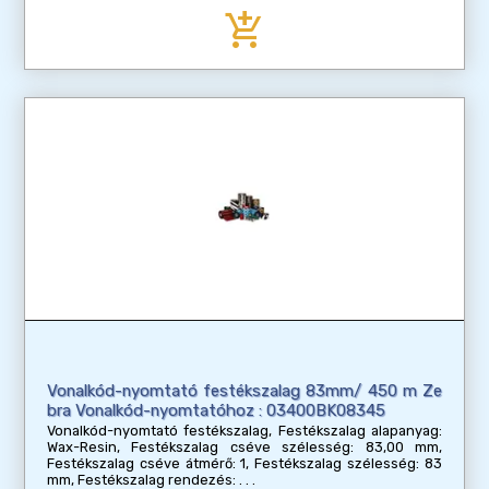
add_shopping_cart
Vonalkód-nyomtató festékszalag 83mm/ 450 m Ze
bra Vonalkód-nyomtatóhoz : 03400BK08345
Vonalkód-nyomtató festékszalag, Festékszalag alapanyag:
Wax-Resin, Festékszalag cséve szélesség: 83,00 mm,
Festékszalag cséve átmérő: 1, Festékszalag szélesség: 83
mm, Festékszalag rendezés: