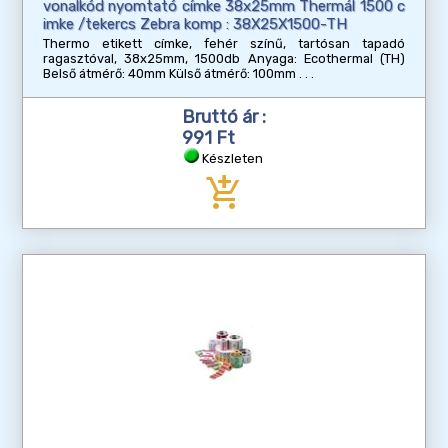
vonalkód nyomtató címke 38x25mm Thermál 1500 c
imke /tekercs Zebra komp : 38X25X1500-TH
Thermo etikett címke, fehér színű, tartósan tapadó
ragasztóval, 38x25mm, 1500db Anyaga: Ecothermal (TH)
Belső átmérő: 40mm Külső átmérő: 100mm
Bruttó ár :
991 Ft
Készleten
add_shopping_cart