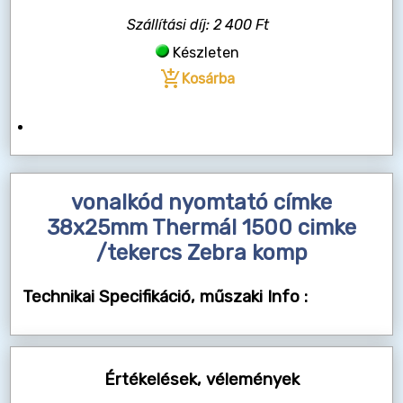
Szállítási díj: 2 400 Ft
Készleten
add_shopping_cart
Kosárba
vonalkód nyomtató címke
38x25mm Thermál 1500 cimke
/tekercs Zebra komp
Technikai Specifikáció, műszaki Info :
Értékelések, vélemények