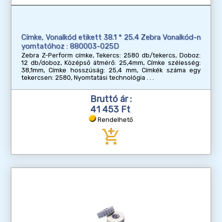
Címke, Vonalkód etikett 38.1 * 25.4 Zebra Vonalkód-n
yomtatóhoz : 880003-025D
Zebra Z-Perform címke, Tekercs: 2580 db/tekercs, Doboz:
12 db/doboz, Középső átmérő: 25,4mm, Címke szélesség:
38,1mm, Címke hosszúság: 25,4 mm, Címkék száma egy
tekercsen: 2580, Nyomtatási technológia
Bruttó ár :
41 453 Ft
Rendelhető
add_shopping_cart