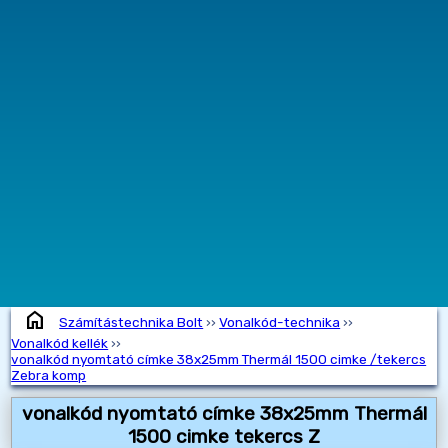
home
Számítástechnika Bolt
››
Vonalkód-technika
››
Vonalkód kellék
››
vonalkód nyomtató címke 38x25mm Thermál 1500 cimke /tekercs
Zebra komp
vonalkód nyomtató címke 38x25mm Thermál
1500 cimke tekercs Z