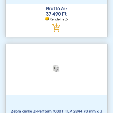
Bruttó ár :
37 490 Ft
Rendelhető
add_shopping_cart
Zebra címke Z-Perform 1000T TLP 2844 70 mm x 3