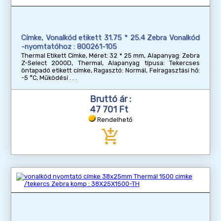
Címke, Vonalkód etikett 31.75 * 25.4 Zebra Vonalkód
-nyomtatóhoz : 800261-105
Thermal Etikett Címke, Méret: 32 * 25 mm, Alapanyag: Zebra
Z-Select 2000D, Thermal, Alapanyag típusa: Tekercses
öntapadó etikett címke, Ragasztó: Normál, Felragasztási hő:
-5 °C, Működési
Bruttó ár :
47 701 Ft
Rendelhető
add_shopping_cart