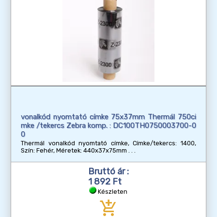
vonalkód nyomtató címke 75x37mm Thermál 750ci
mke /tekercs Zebra komp. : DC100TH0750003700-0
0
Thermál vonalkód nyomtató címke, Címke/tekercs: 1400,
Szín: Fehér, Méretek: 440x37x75mm
Bruttó ár :
1 892 Ft
Készleten
add_shopping_cart