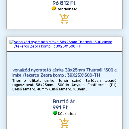
96 812 Ft
Rendelhető
add_shopping_cart
vonalkód nyomtató címke 38x25mm Thermál 1500 c
imke /tekercs Zebra komp : 38X25X1500-TH
Thermo etikett címke, fehér színű, tartósan tapadó
ragasztóval, 38x25mm, 1500db Anyaga: Ecothermal (TH)
Belső átmérő: 40mm Külső átmérő: 100mm
Bruttó ár :
991 Ft
Készleten
add_shopping_cart