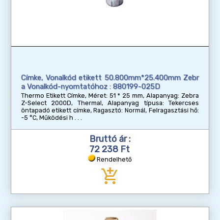
Címke, Vonalkód etikett 50.800mm*25.400mm Zebr
a Vonalkód-nyomtatóhoz : 880199-025D
Thermo Etikett Címke, Méret: 51 * 25 mm, Alapanyag: Zebra
Z-Select 2000D, Thermal, Alapanyag típusa: Tekercses
öntapadó etikett címke, Ragasztó: Normál, Felragasztási hő:
-5 °C, Működési h
Bruttó ár :
72 238 Ft
Rendelhető
add_shopping_cart