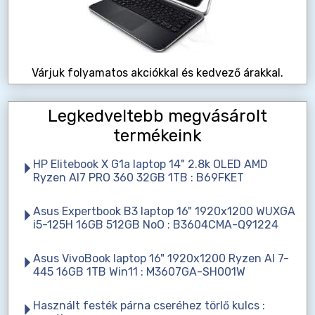
Várjuk folyamatos akciókkal és kedvező árakkal.
Legkedveltebb megvásárolt
termékeink
HP Elitebook X G1a laptop 14" 2.8k OLED AMD
Ryzen AI7 PRO 360 32GB 1TB : B69FKET
Asus Expertbook B3 laptop 16" 1920x1200 WUXGA
i5-125H 16GB 512GB NoO : B3604CMA-Q91224
Asus VivoBook laptop 16" 1920x1200 Ryzen AI 7-
445 16GB 1TB Win11 : M3607GA-SH001W
Használt festék párna cseréhez törlő kulcs :