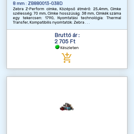
8 mm : ZB880013-038D
Zebra Z-Perform címke, Középső átmérő: 25,4mm, Címke
szélesség: 70 mm, Címke hosszúság: 38 mm, Címkék száma
egy tekercsen: 1790, Nyomtatási technológia: Thermal
Transfer, Kompatibilis nyomtatók: Zebra
Bruttó ár :
2 705 Ft
Készleten
add_shopping_cart