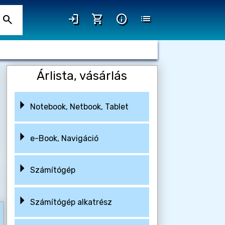
login
shopping_cart
info
list
search
Árlista, vásárlás
Notebook, Netbook, Tablet
e-Book, Navigáció
Számítógép
Számítógép alkatrész