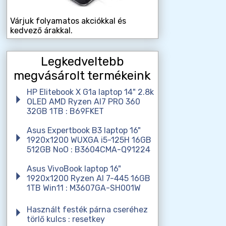
Várjuk folyamatos akciókkal és
kedvező árakkal.
Legkedveltebb
megvásárolt termékeink
HP Elitebook X G1a laptop 14" 2.8k
OLED AMD Ryzen AI7 PRO 360
32GB 1TB : B69FKET
Asus Expertbook B3 laptop 16"
1920x1200 WUXGA i5-125H 16GB
512GB NoO : B3604CMA-Q91224
Asus VivoBook laptop 16"
1920x1200 Ryzen AI 7-445 16GB
1TB Win11 : M3607GA-SH001W
Használt festék párna cseréhez
törlő kulcs : resetkey