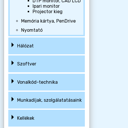
DTP monitor, CAD LCD
Ipari monitor
Projector kieg
Memória kártya, PenDrive
Nyomtató
Hálózat
Szoftver
Vonalkód-technika
Munkadíjak, szolgálatatásaink
Kellékek