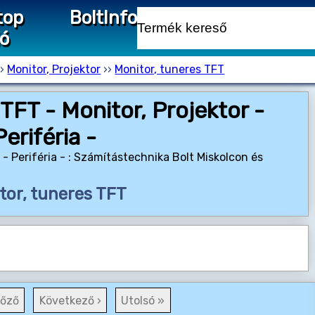
top
Bolt
Info
ió
››
Monitor, Projektor
››
Monitor, tuneres TFT
TFT - Monitor, Projektor -
Periféria -
 - Periféria - : Számítástechnika Bolt Miskolcon és
tor, tuneres TFT
lőző
Következő ›
Utolsó »