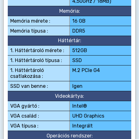
4,50GHz / 18MB)
Memória:
Memória mérete :
16 GB
Memória típusa :
DDR5
Háttértár:
1. Háttértároló mérete :
512GB
1. Háttértároló típusa :
SSD
1. Háttértároló
M.2 PCIe G4
csatlakozása :
SSD van benne :
Igen
Videokártya:
VGA gyártó :
Intel®
VGA család :
UHD Graphics
VGA típusa :
Integrált
Operációs rendszer: