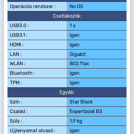
Operációs rendszer :
No OS
Csatlakozók:
USB3.0 :
1 x
USB3.1 :
Igen
HDMI :
Igen
LAN :
Gigabit
WLAN :
802.11ax
Bluetooth :
Igen
TPM :
Igen
Egyéb:
Szín :
Star Black
Család :
Expertbook B3
Súly :
1,9 kg
Ujjlenyomat olvasó :
Igen