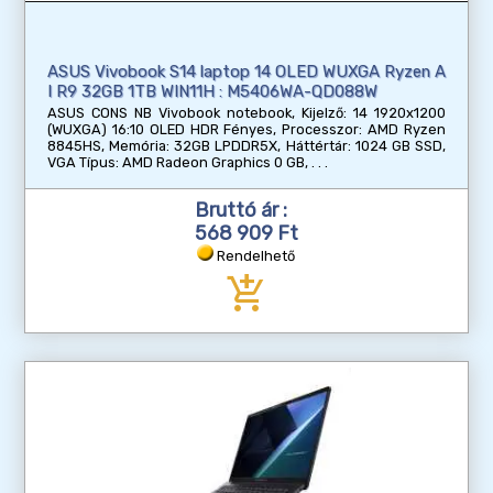
ASUS Vivobook S14 laptop 14 OLED WUXGA Ryzen A
I R9 32GB 1TB WIN11H : M5406WA-QD088W
ASUS CONS NB Vivobook notebook, Kijelző: 14 1920x1200
(WUXGA) 16:10 OLED HDR Fényes, Processzor: AMD Ryzen
8845HS, Memória: 32GB LPDDR5X, Háttértár: 1024 GB SSD,
VGA Típus: AMD Radeon Graphics 0 GB,
Bruttó ár :
568 909 Ft
Rendelhető
add_shopping_cart