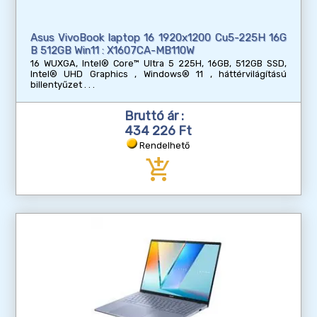
Asus VivoBook laptop 16 1920x1200 Cu5-225H 16G
B 512GB Win11 : X1607CA-MB110W
16 WUXGA, Intel® Core™ Ultra 5 225H, 16GB, 512GB SSD,
Intel® UHD Graphics , Windows® 11 , háttérvilágítású
billentyűzet
Bruttó ár :
434 226 Ft
Rendelhető
add_shopping_cart