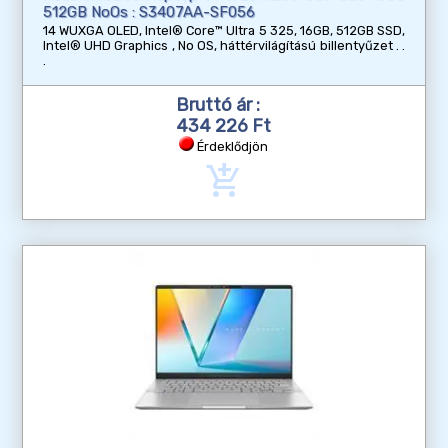
512GB NoOs : S3407AA-SF056
14 WUXGA OLED, Intel® Core™ Ultra 5 325, 16GB, 512GB SSD,
Intel® UHD Graphics , No OS, háttérvilágítású billentyűzet
Bruttó ár :
434 226 Ft
Érdeklődjön
add_shopping_cart