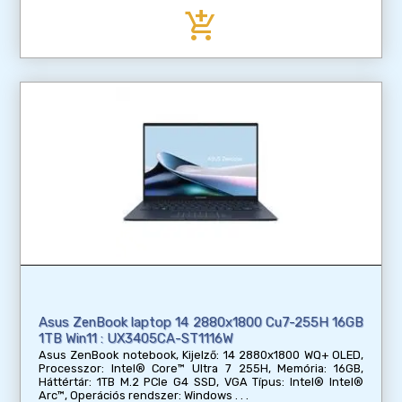
add_shopping_cart
Asus ZenBook laptop 14 2880x1800 Cu7-255H 16GB
1TB Win11 : UX3405CA-ST1116W
Asus ZenBook notebook, Kijelző: 14 2880x1800 WQ+ OLED,
Processzor: Intel® Core™ Ultra 7 255H, Memória: 16GB,
Háttértár: 1TB M.2 PCIe G4 SSD, VGA Típus: Intel® Intel®
Arc™, Operációs rendszer: Windows