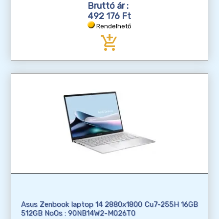
Bruttó ár :
492 176 Ft
Rendelhető
add_shopping_cart
Asus Zenbook laptop 14 2880x1800 Cu7-255H 16GB
512GB NoOs : 90NB14W2-M026T0