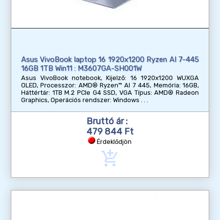
Asus VivoBook laptop 16 1920x1200 Ryzen AI 7-445
16GB 1TB Win11 : M3607GA-SH001W
Asus VivoBook notebook, Kijelző: 16 1920x1200 WUXGA
OLED, Processzor: AMD® Ryzen™ AI 7 445, Memória: 16GB,
Háttértár: 1TB M.2 PCIe G4 SSD, VGA Típus: AMD® Radeon
Graphics, Operációs rendszer: Windows
Bruttó ár :
479 844 Ft
Érdeklődjön
add_shopping_cart