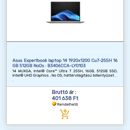
Asus Expertbook laptop 14 1920x1200 Cu7-255H 16
GB 512GB NoOs : B3406CCA-LY0103
14 WUXGA, Intel® Core™ Ultra 7 255H, 16GB, 512GB SSD,
Intel® UHD Graphics , No OS, háttérvilágítású billentyűzet
Bruttó ár :
401 638 Ft
Rendelhető
add_shopping_cart