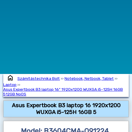
home
Számítástechnika Bolt
››
Notebook, Netbook, Tablet
››
Laptop
››
Asus Expertbook B3 laptop 16" 1920x1200 WUXGA i5-125H 16GB
512GB NoOS
Asus Expertbook B3 laptop 16 1920x1200
WUXGA i5-125H 16GB 5
Model: B3604CMA-Q91224