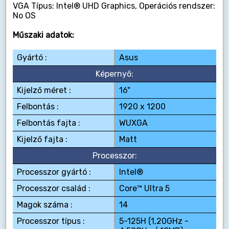
VGA Típus: Intel® UHD Graphics, Operációs rendszer:
No OS
Műszaki adatok:
Gyártó :
Asus
Képernyő:
Kijelző méret :
16"
Felbontás :
1920 x 1200
Felbontás fajta :
WUXGA
Kijelző fajta :
Matt
Processzor:
Processzor gyártó :
Intel®
Processzor család :
Core™ Ultra 5
Magok száma :
14
Processzor típus :
5-125H (1,20GHz -