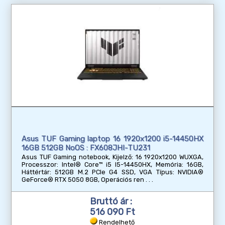
Asus TUF Gaming laptop 16 1920x1200 i5-14450HX
16GB 512GB NoOS : FX608JHI-TU231
Asus TUF Gaming notebook, Kijelző: 16 1920x1200 WUXGA,
Processzor: Intel® Core™ i5 I5-14450HX, Memória: 16GB,
Háttértár: 512GB M.2 PCIe G4 SSD, VGA Típus: NVIDIA®
GeForce® RTX 5050 8GB, Operációs ren
Bruttó ár :
516 090 Ft
Rendelhető