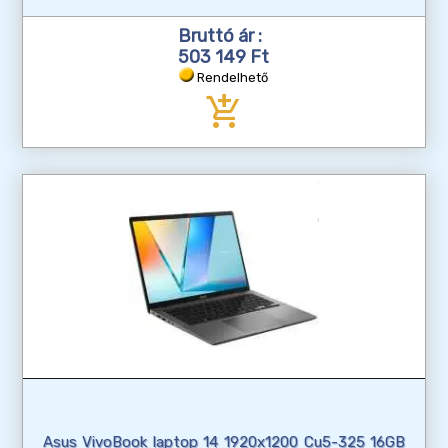
Bruttó ár :
503 149 Ft
Rendelhető
add_shopping_cart
Asus VivoBook laptop 14 1920x1200 Cu5-325 16GB