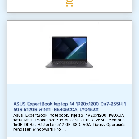
add_shopping_cart
ASUS ExpertBook laptop 14 1920x1200 Cu7-255H 1
6GB 512GB WIN11 : B5405CCA-LY0453X
Asus ExpertBook notebook, Kijelző: 1920x1200 (WUXGA)
16:10 Matt, Processzor: Intel Core Ultra 7 255H, Memória:
16GB DDR5, Háttértár: 512 GB SSD, VGA Típus:, Operációs
rendszer: Windows 11 Pro