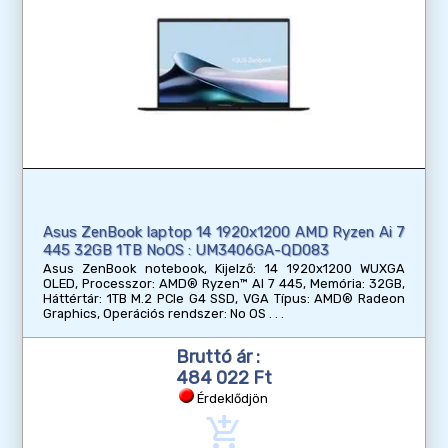
Asus ZenBook laptop 14 1920x1200 AMD Ryzen Ai 7
445 32GB 1TB NoOS : UM3406GA-QD083
Asus ZenBook notebook, Kijelző: 14 1920x1200 WUXGA
OLED, Processzor: AMD® Ryzen™ AI 7 445, Memória: 32GB,
Háttértár: 1TB M.2 PCIe G4 SSD, VGA Típus: AMD® Radeon
Graphics, Operációs rendszer: No OS
Bruttó ár :
484 022 Ft
Érdeklődjön
add_shopping_cart