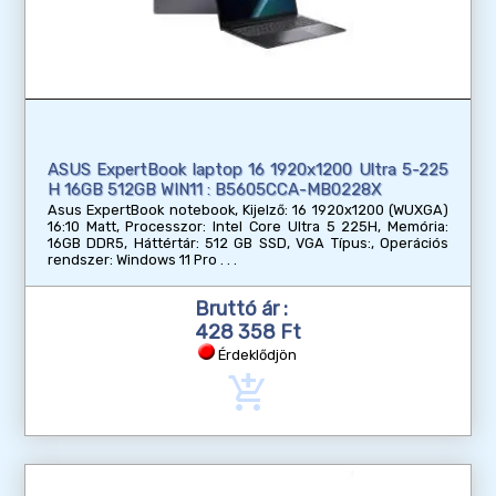
ASUS ExpertBook laptop 16 1920x1200 Ultra 5-225
H 16GB 512GB WIN11 : B5605CCA-MB0228X
Asus ExpertBook notebook, Kijelző: 16 1920x1200 (WUXGA)
16:10 Matt, Processzor: Intel Core Ultra 5 225H, Memória:
16GB DDR5, Háttértár: 512 GB SSD, VGA Típus:, Operációs
rendszer: Windows 11 Pro
Bruttó ár :
428 358 Ft
Érdeklődjön
add_shopping_cart