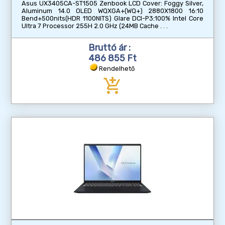
Asus UX3405CA-ST1505 Zenbook LCD Cover: Foggy Silver,
Aluminum 14.0 OLED WQXGA+(WQ+) 2880X1800 16:10
Bend+500nits(HDR 1100NITS) Glare DCI-P3:100% Intel Core
Ultra 7 Processor 255H 2.0 GHz (24MB Cache
Bruttó ár :
486 855 Ft
Rendelhető
add_shopping_cart