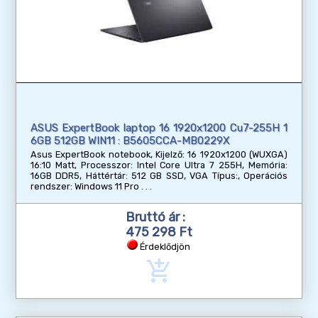
ASUS ExpertBook laptop 16 1920x1200 Cu7-255H 1
6GB 512GB WIN11 : B5605CCA-MB0229X
Asus ExpertBook notebook, Kijelző: 16 1920x1200 (WUXGA)
16:10 Matt, Processzor: Intel Core Ultra 7 255H, Memória:
16GB DDR5, Háttértár: 512 GB SSD, VGA Típus:, Operációs
rendszer: Windows 11 Pro
Bruttó ár :
475 298 Ft
Érdeklődjön
add_shopping_cart