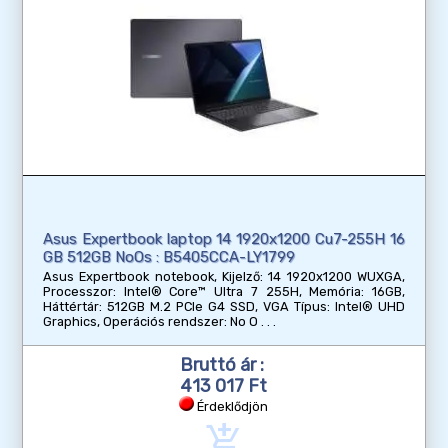
Asus Expertbook laptop 14 1920x1200 Cu7-255H 16
GB 512GB NoOs : B5405CCA-LY1799
Asus Expertbook notebook, Kijelző: 14 1920x1200 WUXGA,
Processzor: Intel® Core™ Ultra 7 255H, Memória: 16GB,
Háttértár: 512GB M.2 PCIe G4 SSD, VGA Típus: Intel® UHD
Graphics, Operációs rendszer: No O
Bruttó ár :
413 017 Ft
Érdeklődjön
add_shopping_cart