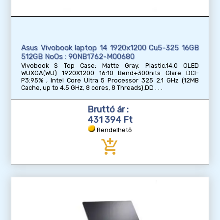
Asus Vivobook laptop 14 1920x1200 Cu5-325 16GB
512GB NoOs : 90NB1762-M00680
Vivobook S Top Case: Matte Gray, Plastic,14.0 OLED
WUXGA(WU) 1920X1200 16:10 Bend+300nits Glare DCI-
P3:95% , Intel Core Ultra 5 Processor 325 2.1 GHz (12MB
Cache, up to 4.5 GHz, 8 cores, 8 Threads),DD
Bruttó ár :
431 394 Ft
Rendelhető
add_shopping_cart