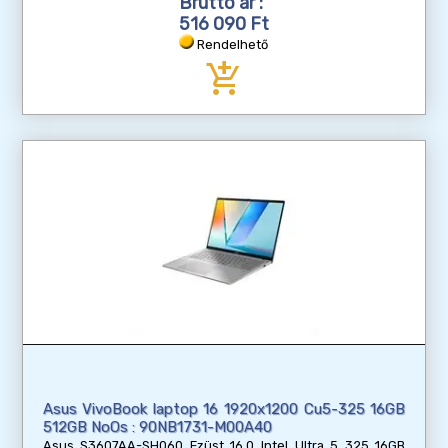
Bruttó ár :
516 090 Ft
Rendelhető
add_shopping_cart
Asus VivoBook laptop 16 1920x1200 Cu5-325 16GB
512GB NoOs : 90NB1731-M00A40
Asus S3607AA-SH060 Ezüst 16.0 Intel Ultra 5 325 16GB