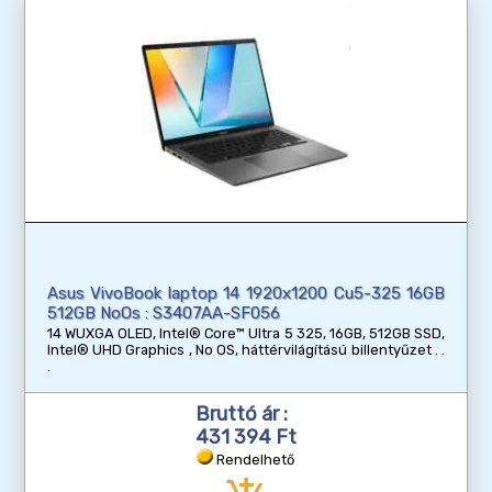
Asus VivoBook laptop 14 1920x1200 Cu5-325 16GB
512GB NoOs : S3407AA-SF056
14 WUXGA OLED, Intel® Core™ Ultra 5 325, 16GB, 512GB SSD,
Intel® UHD Graphics , No OS, háttérvilágítású billentyűzet
Bruttó ár :
431 394 Ft
Rendelhető