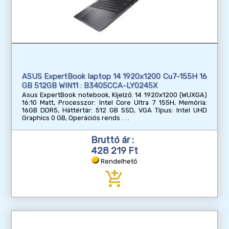
ASUS ExpertBook laptop 14 1920x1200 Cu7-155H 16
GB 512GB WIN11 : B3405CCA-LY0245X
Asus ExpertBook notebook, Kijelző: 14 1920x1200 (WUXGA)
16:10 Matt, Processzor: Intel Core Ultra 7 155H, Memória:
16GB DDR5, Háttértár: 512 GB SSD, VGA Típus: Intel UHD
Graphics 0 GB, Operációs rends
Bruttó ár :
428 219 Ft
Rendelhető
add_shopping_cart