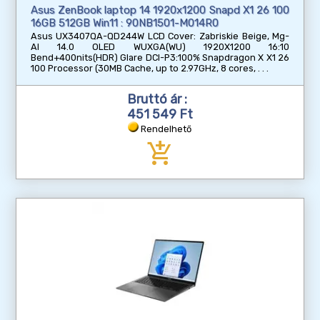
Asus ZenBook laptop 14 1920x1200 Snapd X1 26 100
16GB 512GB Win11 : 90NB1501-M014R0
Asus UX3407QA-QD244W LCD Cover: Zabriskie Beige, Mg-
Al 14.0 OLED WUXGA(WU) 1920X1200 16:10
Bend+400nits(HDR) Glare DCI-P3:100% Snapdragon X X1 26
100 Processor (30MB Cache, up to 2.97GHz, 8 cores,
Bruttó ár :
451 549 Ft
Rendelhető
add_shopping_cart