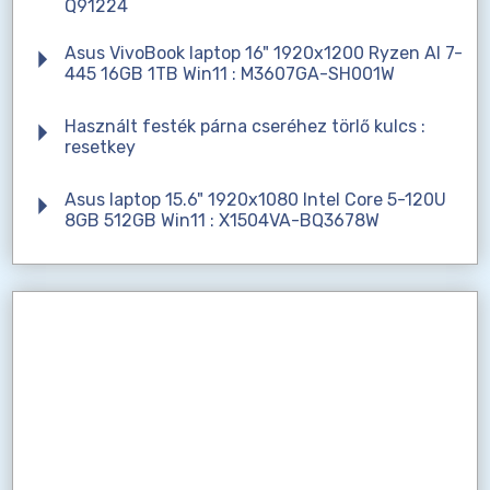
Q91224
Asus VivoBook laptop 16" 1920x1200 Ryzen AI 7-
445 16GB 1TB Win11 : M3607GA-SH001W
Használt festék párna cseréhez törlő kulcs :
resetkey
Asus laptop 15.6" 1920x1080 Intel Core 5-120U
8GB 512GB Win11 : X1504VA-BQ3678W