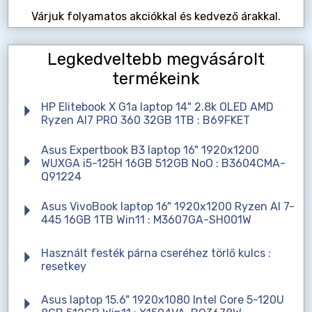
Várjuk folyamatos akciókkal és kedvező árakkal.
Legkedveltebb megvásárolt
termékeink
HP Elitebook X G1a laptop 14" 2.8k OLED AMD
Ryzen AI7 PRO 360 32GB 1TB : B69FKET
Asus Expertbook B3 laptop 16" 1920x1200
WUXGA i5-125H 16GB 512GB NoO : B3604CMA-
Q91224
Asus VivoBook laptop 16" 1920x1200 Ryzen AI 7-
445 16GB 1TB Win11 : M3607GA-SH001W
Használt festék párna cseréhez törlő kulcs :
resetkey
Asus laptop 15.6" 1920x1080 Intel Core 5-120U