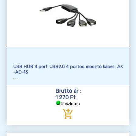
USB HUB 4 port USB2.0 4 portos elosztó kábel : AK
-AD-13
Bruttó ár :
1 270 Ft
Készleten
add_shopping_cart