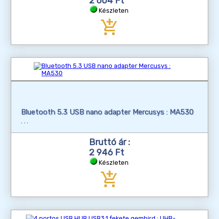
2 604 Ft
Készleten
add_shopping_cart
Bluetooth 5.3 USB nano adapter Mercusys : MA530
Bruttó ár :
2 946 Ft
Készleten
add_shopping_cart