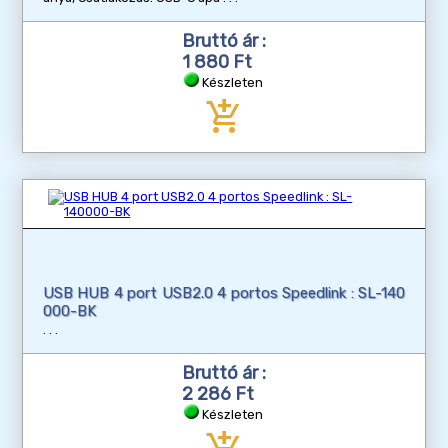
Bruttó ár :
1 880 Ft
Készleten
add_shopping_cart
USB HUB 4 port USB2.0 4 portos Speedlink : SL-140
000-BK
Bruttó ár :
2 286 Ft
Készleten