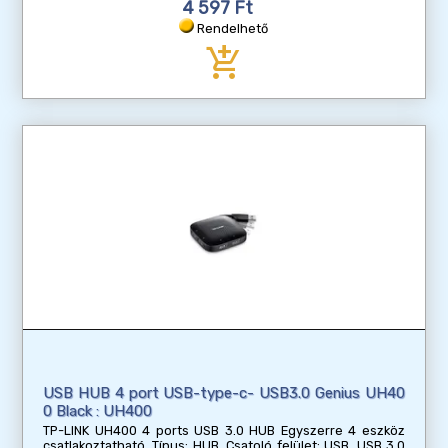
4 597 Ft
Rendelhető
add_shopping_cart
USB HUB 4 port USB-type-c- USB3.0 Genius UH40
0 Black : UH400
TP-LINK UH400 4 ports USB 3.0 HUB Egyszerre 4 eszköz
csatlakoztatható, Típus: HUB, Csatoló felület: USB, USB 3.0