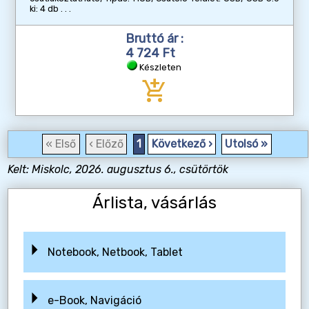
ki: 4 db
Bruttó ár :
4 724 Ft
Készleten
add_shopping_cart
« Első
‹ Előző
1
Következő ›
Utolsó »
Kelt: Miskolc, 2026. augusztus 6., csütörtök
Árlista, vásárlás
Notebook, Netbook, Tablet
e-Book, Navigáció