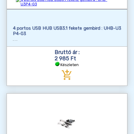
4 portos USB HUB USB3.1 fekete gembird : UHB-U3
P4-03
Bruttó ár :
2 985 Ft
Készleten
add_shopping_cart