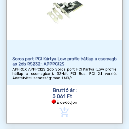
Soros port PCI Kártya Low profile hátlap a csomagb
an 2db RS232 : APPPCI2S
APPROX APPPCI2S 2db Soros port PCI Kártya (Low profile
hátlap a csomagban), 32-bit PCI Bus, PCI 2.1 verzió,
Adatátviteli sebesség: max. 1 MB/s
Bruttó ár :
3 061 Ft
Érdeklődjön
add_shopping_cart