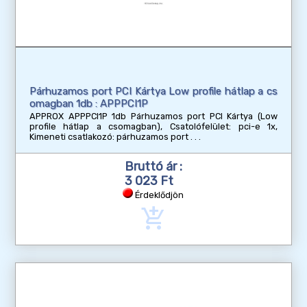
Párhuzamos port PCI Kártya Low profile hátlap a cs
omagban 1db : APPPCI1P
APPROX APPPCI1P 1db Párhuzamos port PCI Kártya (Low
profile hátlap a csomagban), Csatolófelület: pci-e 1x,
Kimeneti csatlakozó: párhuzamos port
Bruttó ár :
3 023 Ft
Érdeklődjön
add_shopping_cart