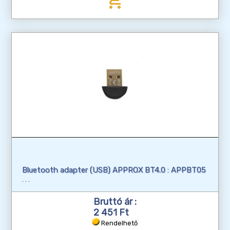
add_shopping_cart
Bluetooth adapter (USB) APPROX BT4.0 : APPBT05
Bruttó ár :
2 451 Ft
Rendelhető