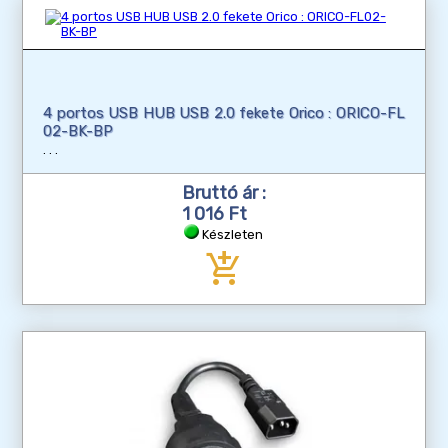
4 portos USB HUB USB 2.0 fekete Orico : ORICO-FL
02-BK-BP
Bruttó ár :
1 016 Ft
Készleten
add_shopping_cart