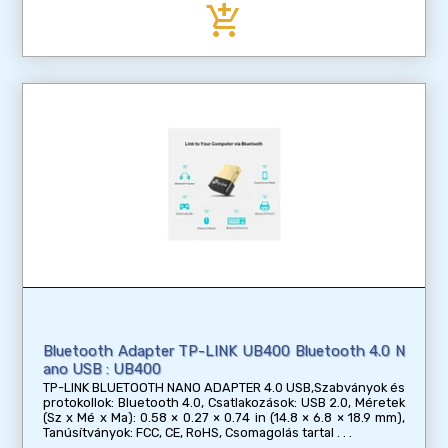
add_shopping_cart
Bluetooth Adapter TP-LINK UB400 Bluetooth 4.0 N
ano USB : UB400
TP-LINK BLUETOOTH NANO ADAPTER 4.0 USB,Szabványok és
protokollok: Bluetooth 4.0, Csatlakozások: USB 2.0, Méretek
(Sz x Mé x Ma): 0.58 × 0.27 × 0.74 in (14.8 × 6.8 × 18.9 mm),
Tanúsítványok: FCC, CE, RoHS, Csomagolás tartal