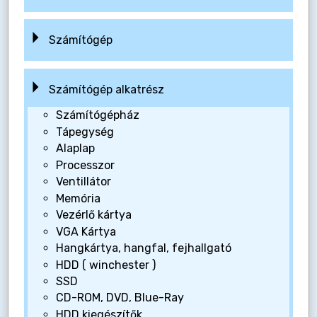
Számítógép
Számítógép alkatrész
Számítógépház
Tápegység
Alaplap
Processzor
Ventillátor
Memória
Vezérlő kártya
VGA Kártya
Hangkártya, hangfal, fejhallgató
HDD ( winchester )
SSD
CD-ROM, DVD, Blue-Ray
HDD kiegészítők