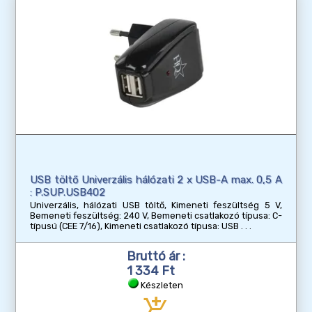
USB töltő Univerzális hálózati 2 x USB-A max. 0,5 A
: P.SUP.USB402
Univerzális, hálózati USB töltő, Kimeneti feszültség 5 V,
Bemeneti feszültség: 240 V, Bemeneti csatlakozó típusa: C-
típusú (CEE 7/16), Kimeneti csatlakozó típusa: USB
Bruttó ár :
1 334 Ft
Készleten
add_shopping_cart