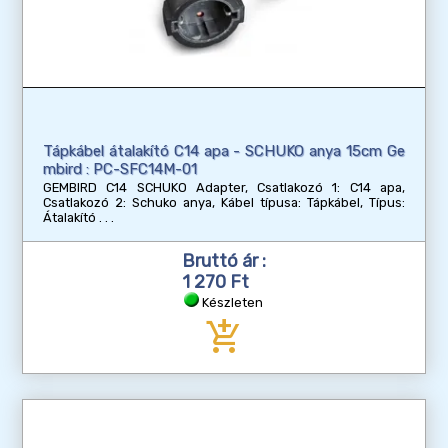
Tápkábel átalakító C14 apa - SCHUKO anya 15cm Ge
mbird : PC-SFC14M-01
GEMBIRD C14 SCHUKO Adapter, Csatlakozó 1: C14 apa,
Csatlakozó 2: Schuko anya, Kábel típusa: Tápkábel, Típus:
Átalakító
Bruttó ár :
1 270 Ft
Készleten
add_shopping_cart