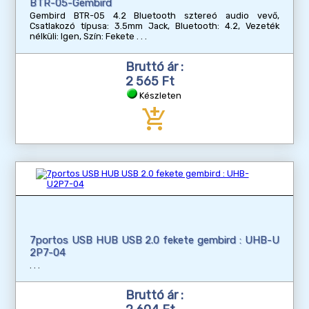
BTR-05-Gembird
Gembird BTR-05 4.2 Bluetooth sztereó audio vevő,
Csatlakozó típusa: 3.5mm Jack, Bluetooth: 4.2, Vezeték
nélküli: Igen, Szín: Fekete
Bruttó ár :
2 565 Ft
Készleten
add_shopping_cart
7portos USB HUB USB 2.0 fekete gembird : UHB-U
2P7-04
Bruttó ár :