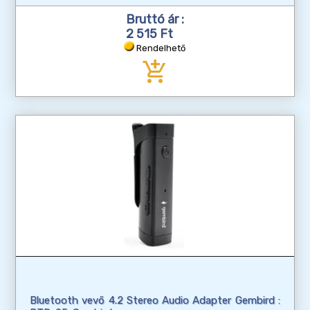
Bruttó ár :
2 515 Ft
Rendelhető
add_shopping_cart
Bluetooth vevő 4.2 Stereo Audio Adapter Gembird :