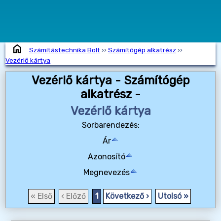
home
Számítástechnika Bolt
››
Számítógép alkatrész
››
Vezérlő kártya
Vezérlő kártya - Számítógép
alkatrész -
Vezérlő kártya
Sorbarendezés:
Ár
Azonosító
Megnevezés
« Első
‹ Előző
1
Következő ›
Utolsó »