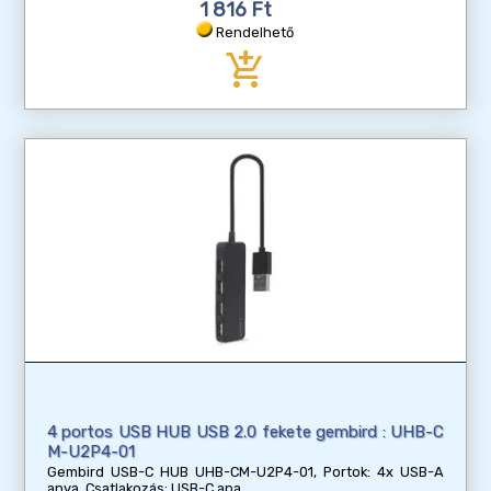
1 816 Ft
Rendelhető
add_shopping_cart
4 portos USB HUB USB 2.0 fekete gembird : UHB-C
M-U2P4-01
Gembird USB-C HUB UHB-CM-U2P4-01, Portok: 4x USB-A
anya, Csatlakozás: USB-C apa