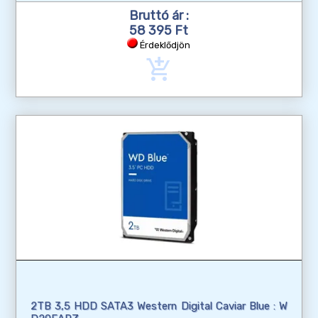
Bruttó ár :
58 395 Ft
Érdeklődjön
add_shopping_cart
2TB 3,5 HDD SATA3 Western Digital Caviar Blue : W