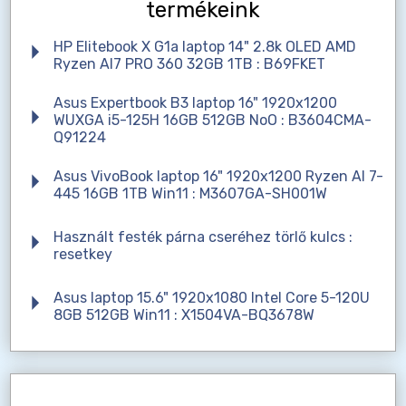
termékeink
HP Elitebook X G1a laptop 14" 2.8k OLED AMD
Ryzen AI7 PRO 360 32GB 1TB : B69FKET
Asus Expertbook B3 laptop 16" 1920x1200
WUXGA i5-125H 16GB 512GB NoO : B3604CMA-
Q91224
Asus VivoBook laptop 16" 1920x1200 Ryzen AI 7-
445 16GB 1TB Win11 : M3607GA-SH001W
Használt festék párna cseréhez törlő kulcs :
resetkey
Asus laptop 15.6" 1920x1080 Intel Core 5-120U
8GB 512GB Win11 : X1504VA-BQ3678W