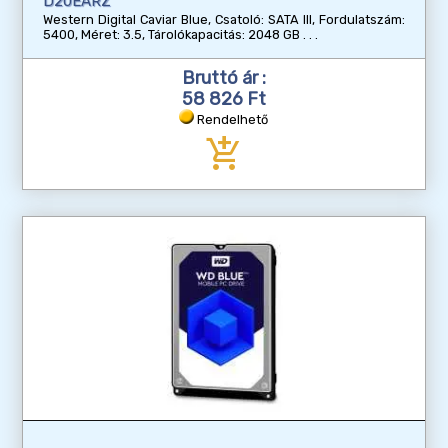
D20EARZ
Western Digital Caviar Blue, Csatoló: SATA III, Fordulatszám:
5400, Méret: 3.5, Tárolókapacitás: 2048 GB
Bruttó ár :
58 826 Ft
Rendelhető
add_shopping_cart