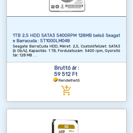
1TB 2,5 HDD SATA3 5400RPM 128MB belső Seagat
e Barracuda : ST1000LM048
Seagate BarraCuda HDD, Méret: 2,5, Csatolófelület: SATA3
(6 Gb/s), Kapacitás: 1 TB, Fordulatszám: 5400 rpm, Gyorsító
tár: 128 MB
Bruttó ár :
59 512 Ft
Rendelhető
add_shopping_cart