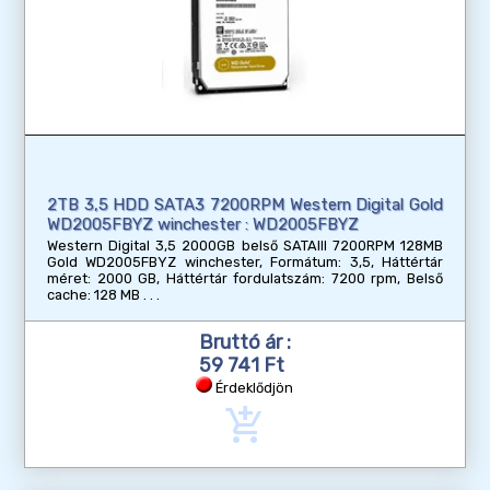
2TB 3,5 HDD SATA3 7200RPM Western Digital Gold
WD2005FBYZ winchester : WD2005FBYZ
Western Digital 3,5 2000GB belső SATAIII 7200RPM 128MB
Gold WD2005FBYZ winchester, Formátum: 3,5, Háttértár
méret: 2000 GB, Háttértár fordulatszám: 7200 rpm, Belső
cache: 128 MB
Bruttó ár :
59 741 Ft
Érdeklődjön
add_shopping_cart