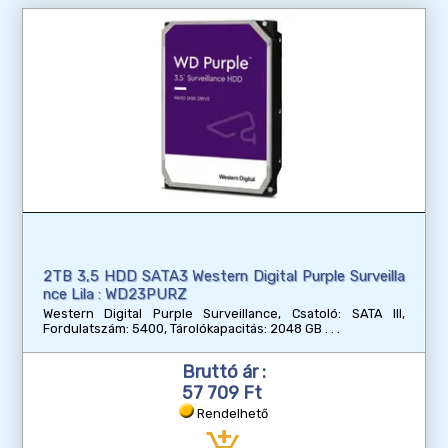
2TB 3,5 HDD SATA3 Western Digital Purple Surveilla
nce Lila : WD23PURZ
Western Digital Purple Surveillance, Csatoló: SATA III,
Fordulatszám: 5400, Tárolókapacitás: 2048 GB
Bruttó ár :
57 709 Ft
Rendelhető
add_shopping_cart