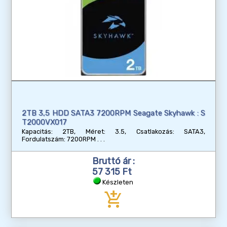
2TB 3,5 HDD SATA3 7200RPM Seagate Skyhawk : S
T2000VX017
Kapacitás: 2TB, Méret: 3.5, Csatlakozás: SATA3,
Fordulatszám: 7200RPM
Bruttó ár :
57 315 Ft
Készleten
add_shopping_cart