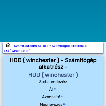
home
Számítástechnika Bolt
››
Számítógép alkatrész
››
HDD ( winchester )
HDD ( winchester ) - Számítógép
alkatrész -
HDD ( winchester )
Sorbarendezés:
Ár
Azonosító
Megnevezés