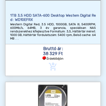
1TB 3,5 HDD SATA-600 Desktop Western Digital Re
d : WD10EFRX
Western Digital Red, 3.5 HDD, 1000GB, SATA III, 5400RPM,
600Mb/s, 64MB, 3 év garancia, speciálisan NAS
rendszerekhez kifejlesztve Formátum: 3,5, Háttértár méret:
1000 GB, Háttértár fordulatszám: 5400 rpm, Belső cache: 64
MB
Bruttó ár :
38 329 Ft
Érdeklődjön
add_shopping_cart