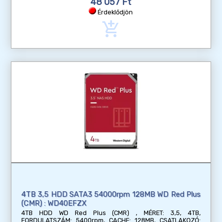
48 057 Ft
Érdeklődjön
add_shopping_cart
4TB 3,5 HDD SATA3 54000rpm 128MB WD Red Plus
(CMR) : WD40EFZX
4TB HDD WD Red Plus (CMR) , MÉRET: 3,5, 4TB,
FORDULATSZÁM: 5400rpm, CACHE: 128MB, CSATLAKOZÓ: