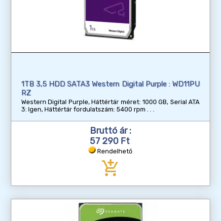
1TB 3,5 HDD SATA3 Western Digital Purple : WD11PU
RZ
Western Digital Purple, Háttértár méret: 1000 GB, Serial ATA
3: Igen, Háttértár fordulatszám: 5400 rpm
Bruttó ár :
57 290 Ft
Rendelhető
add_shopping_cart