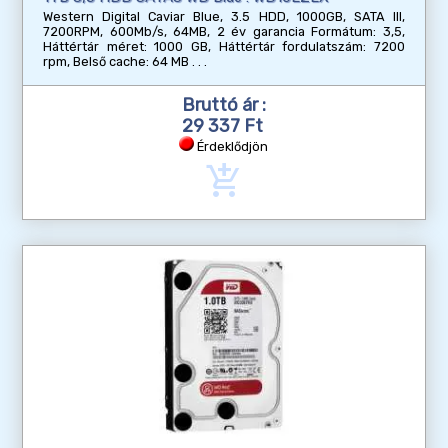
Western Digital Caviar Blue, 3.5 HDD, 1000GB, SATA III,
7200RPM, 600Mb/s, 64MB, 2 év garancia Formátum: 3,5,
Háttértár méret: 1000 GB, Háttértár fordulatszám: 7200
rpm, Belső cache: 64 MB
Bruttó ár :
29 337 Ft
Érdeklődjön
add_shopping_cart