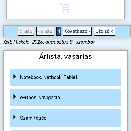
add_shopping_cart
« Első
‹ Előző
1
Következő ›
Utolsó »
Kelt: Miskolc, 2026. augusztus 8., szombat
Árlista, vásárlás
Notebook, Netbook, Tablet
e-Book, Navigáció
Számítógép