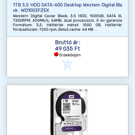
1TB 3,5 HDD SATA-600 Desktop Western Digital Bla
ck : WD1003FZEX
Western Digital Caviar Black, 3.5 HDD, 1000GB, SATA III,
7200RPM, 600Mb/s, 64MB, dual processzor, 5 év garancia
Formátum: 3,5, Háttértár méret: 1000 GB, Háttértár
fordulatszám: 7200 rpm, Belső cache: 64 MB
Bruttó ár :
49 035 Ft
Érdeklődjön
add_shopping_cart