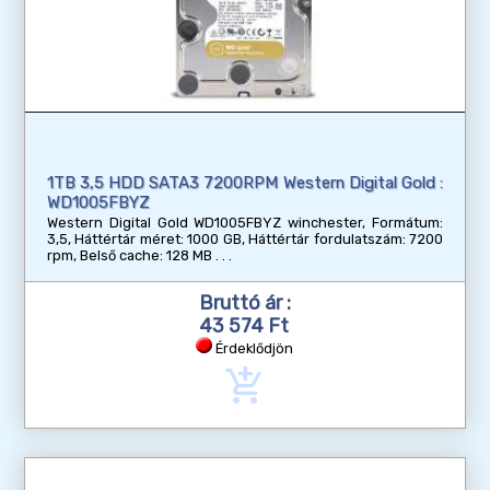
1TB 3,5 HDD SATA3 7200RPM Western Digital Gold :
WD1005FBYZ
Western Digital Gold WD1005FBYZ winchester, Formátum:
3,5, Háttértár méret: 1000 GB, Háttértár fordulatszám: 7200
rpm, Belső cache: 128 MB
Bruttó ár :
43 574 Ft
Érdeklődjön
add_shopping_cart