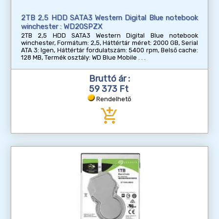
2TB 2,5 HDD SATA3 Western Digital Blue notebook
winchester : WD20SPZX
2TB 2,5 HDD SATA3 Western Digital Blue notebook
winchester, Formátum: 2,5, Háttértár méret: 2000 GB, Serial
ATA 3: Igen, Háttértár fordulatszám: 5400 rpm, Belső cache:
128 MB, Termék osztály: WD Blue Mobile
Bruttó ár :
59 373 Ft
Rendelhető
add_shopping_cart