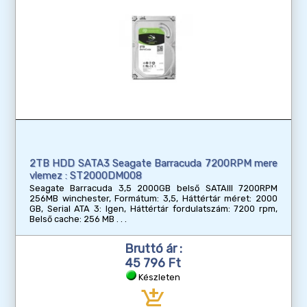
2TB HDD SATA3 Seagate Barracuda 7200RPM mere
vlemez : ST2000DM008
Seagate Barracuda 3,5 2000GB belső SATAIII 7200RPM
256MB winchester, Formátum: 3,5, Háttértár méret: 2000
GB, Serial ATA 3: Igen, Háttértár fordulatszám: 7200 rpm,
Belső cache: 256 MB
Bruttó ár :
45 796 Ft
Készleten
add_shopping_cart