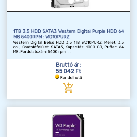
1TB 3,5 HDD SATA3 Western Digital Purple HDD 64
MB 5400RPM : WD10PURZ
Western Digital Belső HDD 3.5 1TB WD10PURZ, Méret: 3,5
coll, Csatolófelület: SATA3, Kapacitás: 1000 GB, Puffer: 64
MB, Fordulatszám: 5400 rpm
Bruttó ár :
55 042 Ft
Rendelhető
add_shopping_cart